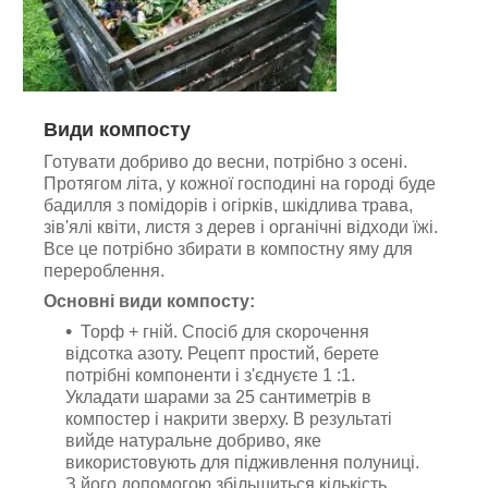
Види компосту
Готувати добриво до весни, потрібно з осені.
Протягом літа, у кожної господині на городі буде
бадилля з помідорів і огірків, шкідлива трава,
зів'ялі квіти, листя з дерев і органічні відходи їжі.
Все це потрібно збирати в компостну яму для
перероблення.
Основні види компосту:
Торф + гній. Спосіб для скорочення
відсотка азоту. Рецепт простий, берете
потрібні компоненти і з'єднуєте 1 :1.
Укладати шарами за 25 сантиметрів в
компостер і накрити зверху. В результаті
вийде натуральне добриво, яке
використовують для підживлення полуниці.
З його допомогою збільшиться кількість