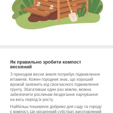
Як правильно зробити компост
весняний
З приходом весни земля потребує підживлення
вітамінів. Кожен городник знає, що хороший
врожай залежить від своєчасного підживлення
грунту. Збагативши один раз землю, можна
забезпечити рослинам бездоганне харчування
на весь період їх росту.
Найбільш поширене добриво для саду та городу
є компост. Це органічний субстрат, виготовлений