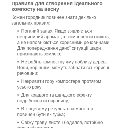
Правила для створення ідеального
компосту на весну
Кожен городник повинен знати декілько
загальних правил:
Поганий запах. Якщо з'являється
неприємний аромат ,то компоненти гниють,
а не наповнюються корисними речовинами.
Для попередження даної ситуації шари
присипають землею;
Не робіть компостну яму поблизу дерев.
Вони, корінням, можуть забрати всі корисні
речовини;
Накривати гору компостера протягом
усього року;
Для кращого та швидкого ефекту
подрібнювати сировину;
В кінцевому результаті компостер
повинен бути як губка;
Свіжу траву, листя і бадилля, потрібно