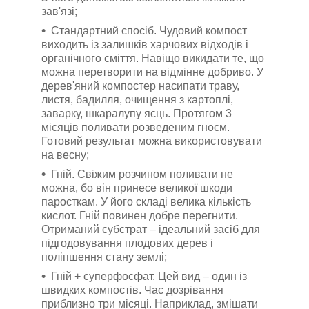
зав'язі;
Стандартний спосіб. Чудовий компост
виходить із залишків харчових відходів і
органічного сміття. Навіщо викидати те, що
можна перетворити на відмінне добриво. У
дерев'яний компостер насипати траву,
листя, бадилля, очищення з картоплі,
заварку, шкаралупу яєць. Протягом 3
місяців поливати розведеним гноєм.
Готовий результат можна використовувати
на весну;
Гній. Свіжим розчином поливати не
можна, бо він принесе великої шкоди
паросткам. У його складі велика кількість
кислот. Гній повинен добре перегнити.
Отриманий субстрат – ідеальний засіб для
підгодовування плодових дерев і
поліпшення стану землі;
Гній + суперфосфат. Цей вид – один із
швидких компостів. Час дозрівання
приблизно три місяці. Наприклад, змішати