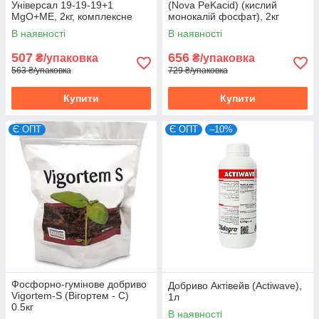
Універсал 19-19-19+1
(Nova PeKacid) (кислий
MgO+МЕ, 2кг, комплексне
монокалій фосфат), 2кг
водорозчинне добриво
В наявності
В наявності
507
656
₴/упаковка
₴/упаковка
563 ₴/упаковка
729 ₴/упаковка
Купити
Купити
Є ОПТ
Є ОПТ
–10%
Фосфорно-гумінове добриво
Добриво Актівейв (Actiwave),
Vigortem-S (Вігортем - С)
1л
0.5кг
В наявності