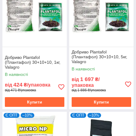
Добриво Plantafol
(Плантафол) 30+10+10, 5кг,
Добриво Plantafol
Valagro
(Плантафол) 30+10+10, 1кг,
Valagro
В наявності
В наявності
1 697
від
₴/
424
від
₴/упаковка
упаковка
від 471 ₴/упаковка
від 1 886 ₴/упаковка
Купити
Купити
Є ОПТ
–10%
Є ОПТ
–10%