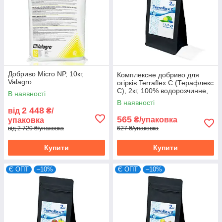
Добриво Micro NP, 10кг,
Комплексне добриво для
Valagro
огірків Terraflex C (Терафлекс
C), 2кг, 100% водорозчинне,
В наявності
17-7-21+3MgO+TE
В наявності
2 448
від
₴/
565
₴/упаковка
упаковка
від 2 720 ₴/упаковка
627 ₴/упаковка
Купити
Купити
Є ОПТ
–10%
Є ОПТ
–10%