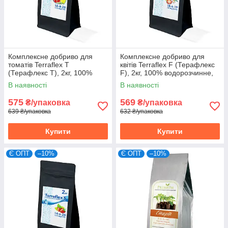
Комплексне добриво для
Комплексне добриво для
томатів Terraflex T
квітів Terraflex F (Терафлекс
(Терафлекс T), 2кг, 100%
F), 2кг, 100% водорозчинне,
водорозчинне, 15-8-25+3,5
18-6-19+3MgO+TE
В наявності
В наявності
MgO+TE
575
569
₴/упаковка
₴/упаковка
639 ₴/упаковка
632 ₴/упаковка
Купити
Купити
Є ОПТ
–10%
Є ОПТ
–10%