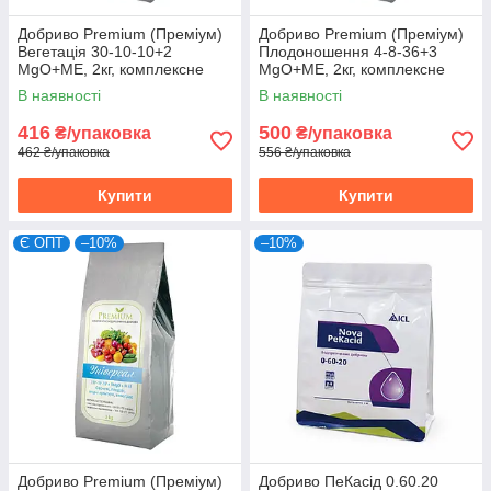
Добриво Premium (Преміум)
Добриво Premium (Преміум)
Вегетація 30-10-10+2
Плодоношення 4-8-36+3
MgO+МЕ, 2кг, комплексне
MgO+МЕ, 2кг, комплексне
водорозчинне добриво
водорозчинне добриво
В наявності
В наявності
416
500
₴/упаковка
₴/упаковка
462 ₴/упаковка
556 ₴/упаковка
Купити
Купити
Є ОПТ
–10%
–10%
Добриво Premium (Преміум)
Добриво ПеКасід 0.60.20