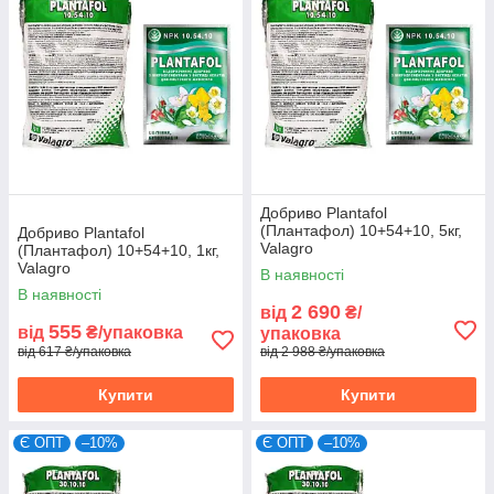
Добриво Plantafol
(Плантафол) 10+54+10, 5кг,
Добриво Plantafol
Valagro
(Плантафол) 10+54+10, 1кг,
Valagro
В наявності
В наявності
2 690
від
₴/
555
від
₴/упаковка
упаковка
від 617 ₴/упаковка
від 2 988 ₴/упаковка
Купити
Купити
Є ОПТ
–10%
Є ОПТ
–10%