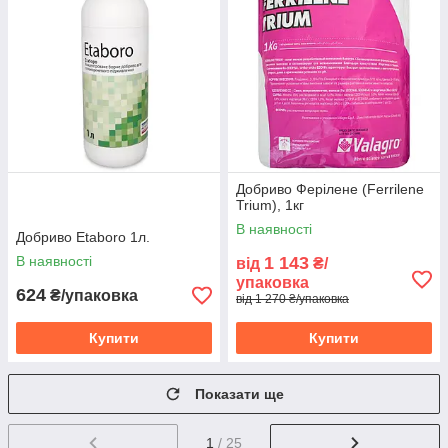
Добриво Ферілене (Ferrilene
Trium), 1кг
В наявності
Добриво Etaboro 1л.
В наявності
1 143
від
₴/
упаковка
624
₴/упаковка
від 1 270 ₴/упаковка
Купити
Купити
Показати ще
1
/ 25