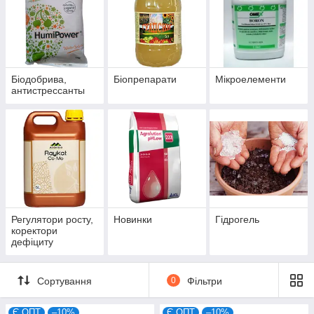
Біодобрива,
Біопрепарати
Мікроелементи
антистрессанты
Регулятори росту,
Новинки
Гідрогель
коректори
дефіциту
мінерального
живлення
Сортування
0
Фільтри
Є ОПТ
–10%
Є ОПТ
–10%