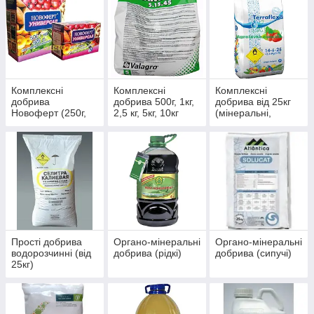
Комплексні
Комплексні
Комплексні
добрива
добрива 500г, 1кг,
добрива від 25кг
Новоферт (250г,
2,5 кг, 5кг, 10кг
(мінеральні,
500г, 1000г)
(мінеральні,
водорозчинні)
водорозчинні)
Прості добрива
Органо-мінеральні
Органо-мінеральні
водорозчинні (від
добрива (рідкі)
добрива (сипучі)
25кг)