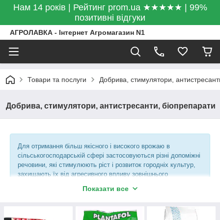
Нам 14 років | Рейтинг prom.ua ★★★★★ | 99%
позитивні відгуки
АГРОЛАВКА - Інтернет Агромагазин N1
Товари та послуги
Добрива, стимулятори, антистресант
Добрива, стимулятори, антистресанти, біопрепарати
Для отримання більш якісного і високого врожаю в
сільськогосподарській сфері застосовуються різні допоміжні
речовини, які стимулюють ріст і розвиток городніх культур,
захищають їх від агресивного впливу зовнішнього
середовища, забезпечують надходження корисних
Показати все
мікроелементів.