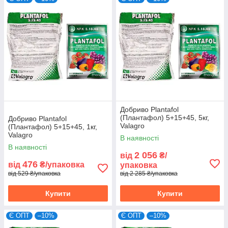
Добриво Plantafol
(Плантафол) 5+15+45, 5кг,
Добриво Plantafol
Valagro
(Плантафол) 5+15+45, 1кг,
Valagro
В наявності
В наявності
2 056
від
₴/
476
від
₴/упаковка
упаковка
від 529 ₴/упаковка
від 2 285 ₴/упаковка
Купити
Купити
Є ОПТ
–10%
Є ОПТ
–10%