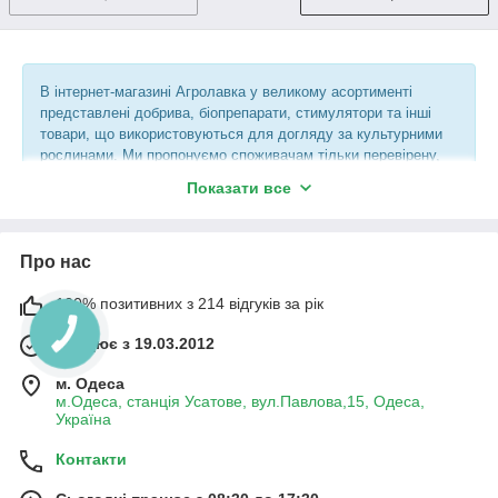
В інтернет-магазині Агролавка у великому асортименті
представлені добрива, біопрепарати, стимулятори та інші
товари, що використовуються для догляду за культурними
рослинами. Ми пропонуємо споживачам тільки перевірену,
якісну і безпечну продукцію від відомих виробників.
Показати все
Добрива
Про нас
Підживлення вноситься на засаджений ділянку на різних
100% позитивних з 214 відгуків за рік
етапах росту і розвитку культур з метою їх зміцнення і
захисту. Ефективне комплексне добриво Новоферт
Працює з 19.03.2012
«Корневін», яке реалізує наш інтернет-магазин,
застосовується одне з перших в період засаджування
м. Одеса
городу. Основне призначення даного продукту — стимуляція
м.Одеса, станція Усатове, вул.Павлова,15, Одеса,
росту кореневої системи рослин. Використовується
Україна
Новоферт «Ковневин» для обробки і обприскування
саджанців, паростків, розсади, а також при живцюванні
Контакти
декоративних, ягідних, плодових і квіткових культур.
Високий попит на це добриво обумовлений доступною ціною