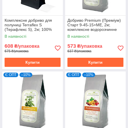
Комплексне добриво для
Добриво Premium (Преміум)
полуниці Terraflex S
Старт 9-45-15+МЕ, 2кг,
(Терафлекс S), 2кг, 100%
комплексне водорозчинне
водорозчинне, 14-6-25+3,2
добриво
В наявності
В наявності
MgO+TE
608
573
₴/упаковка
₴/упаковка
675 ₴/упаковка
637 ₴/упаковка
Купити
Купити
Є ОПТ
–10%
Є ОПТ
–10%