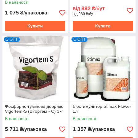
В наявності
882
від
₴/бут
1 075
₴/упаковка
від 980 ₴/бут
Купити
Купити
Є ОПТ
Є ОПТ
Фосфорно-гумінове добриво
Біостимулятор Stimax Flower
Vigortem-S (Вігортем - С) 3кг
1л
В наявності
В наявності
5 711
1 357
₴/упаковка
₴/упаковка