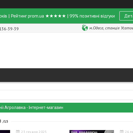
оків | Рейтинг prom.ua ★★★★★ | 99% позитивні відгуки
Дет
м.Одеса, станція Усатове
 136-39-39
ії Агролавка - Інтернет-магазин
Л
15
23 грудня 2025
26 г