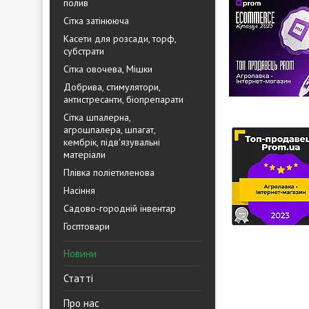
полив
Сітка затінююча
Касети для розсади, торф,
субстрати
Сітка овочева, Мішки
Добрива, стимулятори,
антистресанти, біопрепарати
Сітка шпалерна,
агрошпалера, шпагат,
кембрік, підв'язувальні
матеріали
Плівка поліетиленова
Насіння
Садово-городній інвентар
Госптовари
Новини
Статті
Про нас