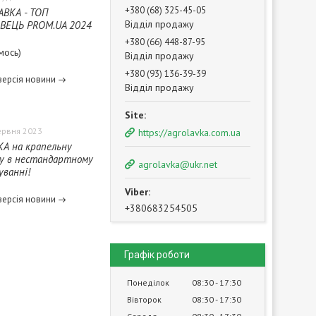
+380 (68) 325-45-05
АВКА - ТОП
Відділ продажу
ВЕЦЬ PROM.UA 2024
+380 (66) 448-87-95
мось)
Відділ продажу
+380 (93) 136-39-39
версія новини
Відділ продажу
ервня 2023
https://agrolavka.com.ua
А на крапельну
у в нестандартному
agrolavka@ukr.net
ванні!
версія новини
+380683254505
Графік роботи
Понеділок
08:30
17:30
Вівторок
08:30
17:30