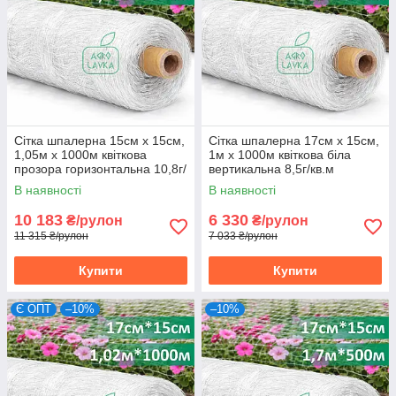
Сітка шпалерна 15см х 15см,
Сітка шпалерна 17см х 15см,
1,05м х 1000м квіткова
1м х 1000м квіткова біла
прозора горизонтальна 10,8г/
вертикальна 8,5г/кв.м
кв.м Intermas, Іспанія
Intermas, Іспанія
В наявності
В наявності
10 183
6 330
₴/рулон
₴/рулон
11 315 ₴/рулон
7 033 ₴/рулон
Купити
Купити
Є ОПТ
–10%
–10%