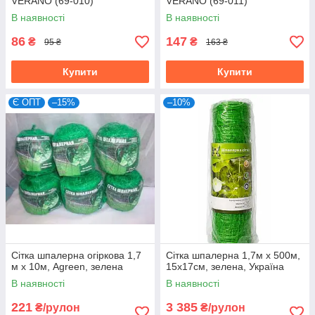
VERANO (69-010)
VERANO (69-011)
В наявності
В наявності
86
147
₴
₴
95 ₴
163 ₴
Купити
Купити
Є ОПТ
–15%
–10%
Сітка шпалерна огіркова 1,7
Сітка шпалерна 1,7м х 500м,
м х 10м, Agreen, зелена
15х17см, зелена, Україна
В наявності
В наявності
221
3 385
₴/рулон
₴/рулон