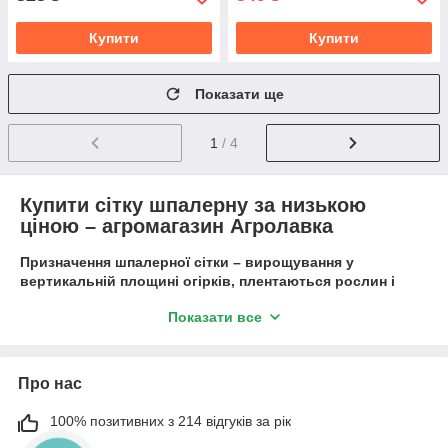
Купити
Купити
Показати ще
1
/ 4
Купити сітку шпалерну за низькою
ціною – агромагазин Агролавка
Призначення шпалерної сітки – вирощування у
вертикальній площині огірків, плентаються рослин і
квітів. Вона популярна у власників присадибних
Показати все
ділянок, дач, малих фермерських господарств. Купити
сітку шпалерну в Україні можна у магазині Агролавка.
Переваги використання шпалерної сітки
Про нас
Рослини знаходяться у вертикальному положенні,
краще висвітлюються і провітрюються. За
100% позитивних з 214 відгуків за рік
підрахунками, це збільшує врожайність культур на