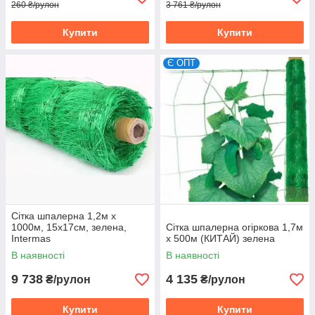
260 ₴/рулон
3 761 ₴/рулон
Купити
Купити
Є ОПТ
Сітка шпалерна 1,2м х
1000м, 15х17см, зелена,
Сітка шпалерна огіркова 1,7м
Intermas
х 500м (КИТАЙ) зелена
В наявності
В наявності
9 738
4 135
₴/рулон
₴/рулон
Купити
Купити