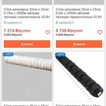
Сітка шпалерна 15см х 15см,
Сітка шпалерна 15см х 15см,
0,75м х 1000м квіткова
0,9м х 1000м квіткова
прозора горизонтальна 10,8г/
прозора горизонтальна 10,8г/
кв.м Intermas, Іспанія
кв.м Intermas, Іспанія
В наявності
В наявності
7 274
8 728
₴/рулон
₴/рулон
8 082 ₴/рулон
9 698 ₴/рулон
Купити
Купити
–10%
–10%
Сітка шпалерна 15см х 15см,
Сітка шпалерна 15см х 15см,