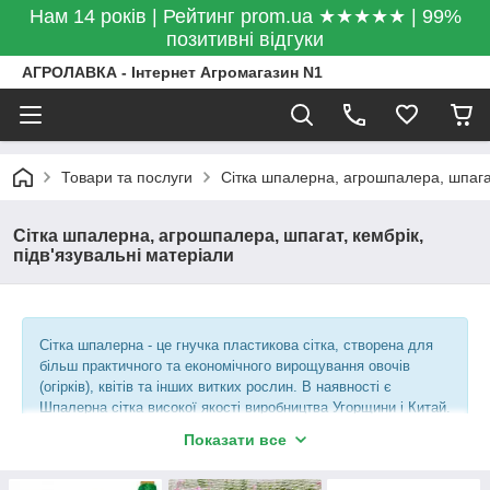
Нам 14 років | Рейтинг prom.ua ★★★★★ | 99%
позитивні відгуки
АГРОЛАВКА - Інтернет Агромагазин N1
Товари та послуги
Сітка шпалерна, агрошпалера, шпагат
Сітка шпалерна, агрошпалера, шпагат, кембрік,
підв'язувальні матеріали
Сітка шпалерна - це гнучка пластикова сітка, створена для
більш практичного та економічного вирощування овочів
(огірків), квітів та інших витких рослин. В наявності є
Шпалерна сітка високої якості виробництва Угорщини і Китай.
Відправка в будь-яку точку України.
Показати все