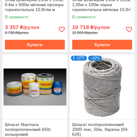
0,6м х 500м квіткова прозора
1,05м х 100м чорна
горизонтальна 10,8г/кв.м
горизонтальна квіткова 10,8г/
Intermas, Іспанія
кв.м Intermas, Іспанія
В наявності
В наявності
3 357
10 718
₴/рулон
₴/рулон
3 730 ₴/рулон
11 909 ₴/рулон
Купити
Купити
Є ОПТ
–10%
Шпагат Marmara
Шпагат поліпропіленовий
поліпропіленовий 650г,
2000 текс, 50м, Україна (69-
кольоровий
626)