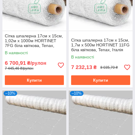
Сітка шпалерна 17см х 15см,
Сітка шпалерна 17см х 15см,
1,02м х 1000м HORTINET
1,7м х 500м HORTINET 11FG
7FG біла квіткова, Tenax,
біла квіткова, Tenax, Італія
Італія
В наявності
В наявності
6 700,91
₴/рулон
7 232,13
₴
8 035,70 ₴
7 445,46 ₴/рулон
Купити
Купити
–10%
–10%