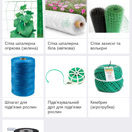
Сітка шпалерна
Сітка шпалерна
Сітки захисні та
огіркова (зелена)
біла (квіткова)
вольєрні
Шпагат для
Підв'язувальний
Кембрик
підв'язки рослин
дріт для підв'язки
(агротрубка)
рослин