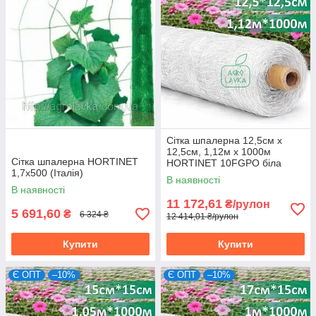
Сітка шпалерна 12,5см х
12,5см, 1,12м х 1000м
Сітка шпалерна HORTINET
HORTINET 10FGPO біла
1,7х500 (Італія)
квіткова, Tenax, Італія
В наявності
В наявності
11 172,61
₴/рулон
5 691,60
₴
6 324 ₴
12 414,01 ₴/рулон
Купити
Купити
Є ОПТ
–10%
Є ОПТ
–10%