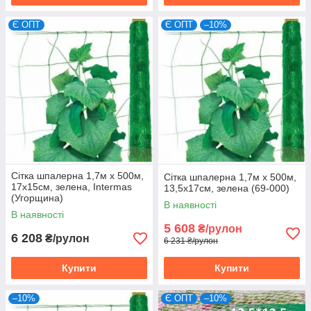
Є ОПТ
Є ОПТ
–10%
Сітка шпалерна 1,7м х 500м,
Сітка шпалерна 1,7м х 500м,
17х15см, зелена, Intermas
13,5х17см, зелена (69-000)
(Угорщина)
В наявності
В наявності
5 608
₴/рулон
6 208
₴/рулон
6 231 ₴/рулон
Купити
Купити
–10%
Є ОПТ
–10%