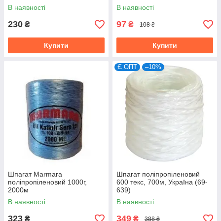
В наявності
В наявності
230
97
₴
₴
108 ₴
Купити
Купити
Є ОПТ
–10%
Шпагат Marmara
Шпагат поліпропіленовий
поліпропіленовий 1000г,
600 текс, 700м, Україна (69-
2000м
639)
В наявності
В наявності
323
349
₴
₴
388 ₴