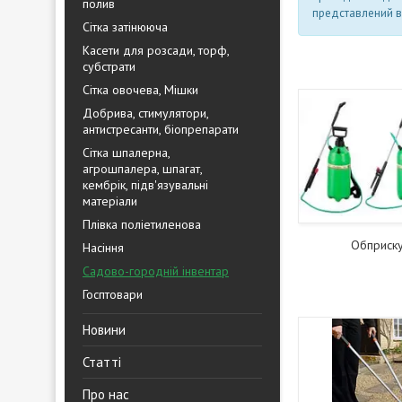
полив
представлений в
Сітка затінююча
Касети для розсади, торф,
субстрати
Сітка овочева, Мішки
Добрива, стимулятори,
антистресанти, біопрепарати
Сітка шпалерна,
агрошпалера, шпагат,
кембрік, підв'язувальні
матеріали
Плівка поліетиленова
Обприску
Насіння
Садово-городній інвентар
Госптовари
Новини
Статті
Про нас