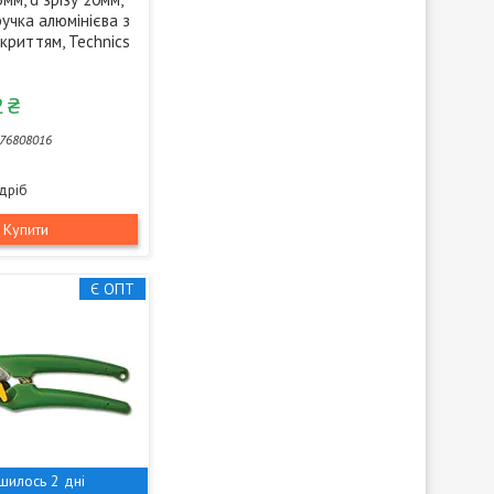
 ручка алюмінієва з
окриттям, Technics
 ₴
76808016
здріб
Купити
Є ОПТ
шилось 2 дні