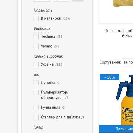
Наявність
В наявності
156
Виробник
Пензлі для побі
білінн
Technics
34
Verano
59
Країна виробник
Україна
113
Тип
–10%
Лопатка
1
Пульверизатор/
обприскувач
3
Ручна пила
2
Степлер для підв'язки
1
Колір
Залишило