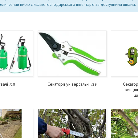
еличезний вибір сільськогосподарського інвентарю за доступними цінами.
вачі
Секатори універсальні
Секатор
28
29
живцюв
щ