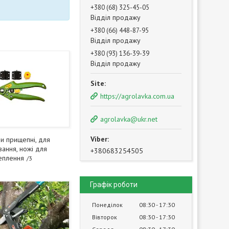
+380 (68) 325-45-05
Відділ продажу
+380 (66) 448-87-95
Відділ продажу
+380 (93) 136-39-39
Відділ продажу
https://agrolavka.com.ua
agrolavka@ukr.net
и прищепні, для
ання, ножі для
+380683254505
еплення
3
Графік роботи
Понеділок
08:30
17:30
Вівторок
08:30
17:30