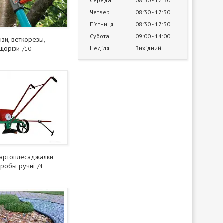
Середа
08:30
17:30
Четвер
08:30
17:30
Пʼятниця
08:30
17:30
Субота
09:00
14:00
ізи, веткорезы,
щорізи
Неділя
Вихідний
10
 картоплесаджалки
робы ручні
4