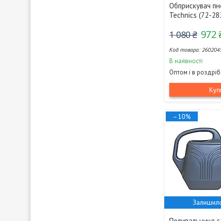
Обприскувач пн
Technics (72-28
972 
1 080 ₴
260204
В наявності
Оптом і в роздріб
Куп
–10%
Залишило
Поливальниця 