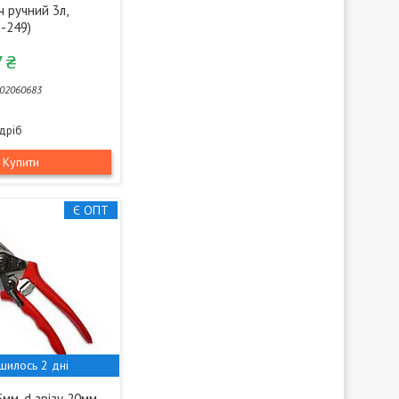
 ручний 3л,
2-249)
 ₴
02060683
здріб
Купити
Є ОПТ
шилось 2 дні
мм, d зрізу 20мм,