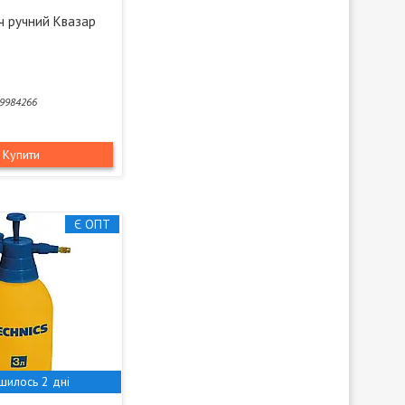
ч ручний Квазар
9984266
Купити
Є ОПТ
шилось 2 дні