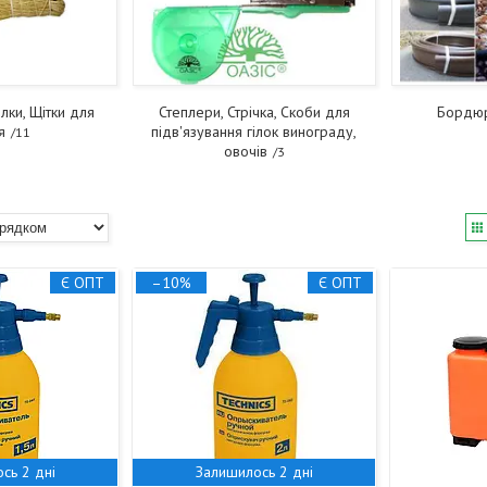
лки, Щітки для
Степлери, Стрічка, Скоби для
Бордюр
я
підв'язування гілок винограду,
11
овочів
3
Є ОПТ
–10%
Є ОПТ
сь 2 дні
Залишилось 2 дні