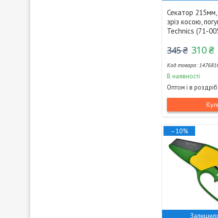
Секатор 215мм, 
зріз косою, погу
Technics (71-00
310 ₴
345 ₴
147681
В наявності
Оптом і в роздріб
Куп
–10%
Залишило