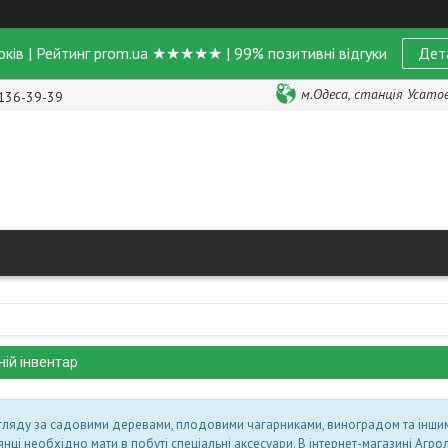
оків | Рейтинг prom.ua ★★★★★ | 99% позитивні відгуки
Дет
м.Одеса, станція Усатове
 136-39-39
ій інвентар
гляду за садовими деревами, плодовими чагарниками, виноградом та інши
нці необхідно мати в побуті спеціальні аксесуари. В інтернет-магазині Агро