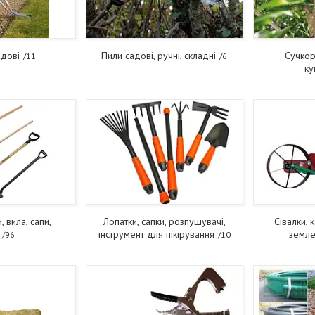
адові
Пили садові, ручні, складні
Сучкор
11
6
ку
, вила, сапи,
Лопатки, сапки, розпушувачі,
Сівалки,
інструмент для пікірування
земле
96
10