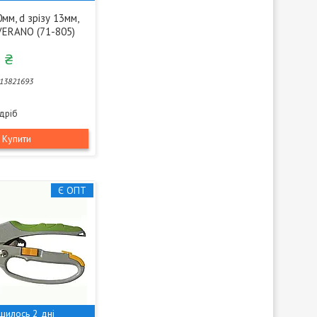
мм, d зрізу 13мм,
 VERANO (71-805)
 ₴
13821693
здріб
Купити
Є ОПТ
шилось 2 дні