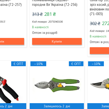
аїна (72-257)
городня 8л Україна (72-256)
зріз косий,
вініловим п
281 ₴
313 ₴
(71-003)
6913
2075040106
272
302 ₴
В наявності
14
Оптом і в роздріб
В наявності
ити
Купити
Оптом і в ро
Є ОПТ
–10%
Є ОПТ
–10%
сь 2 дні
Залишилось 2 дні
Зали