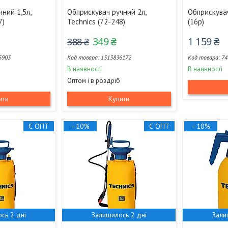
ний 1,5л,
Обприскувач ручний 2л,
Обприскува
7)
Technics (72-248)
(16р)
349 ₴
1 159 ₴
388 ₴
5903
1513836172
74
В наявності
В наявності
Оптом і в роздріб
ити
Купити
Є ОПТ
–10%
Є ОПТ
–10%
сь 2 дні
Залишилось 2 дні
Зали