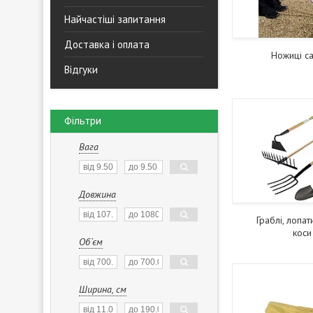
Найчастіші запитання
Доставка і оплата
Ножиці с
Відгуки
Фільтри
Вага
Довжина
Граблі, лопати
коси
Об`єм
Ширина, см