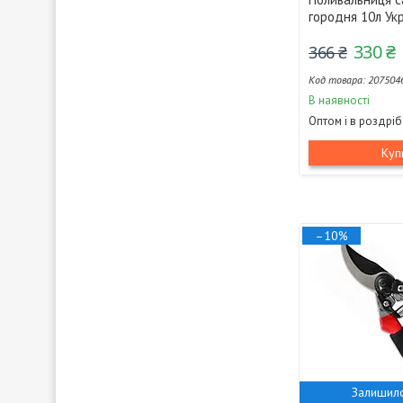
городня 10л Укр
330 ₴
366 ₴
207504
В наявності
Оптом і в роздріб
Куп
–10%
Залишило