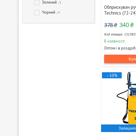
Зелений
1
Обприскувач руч
Чорний
4
Technics (72-24
340 ₴
378 ₴
151383
В наявності
Оптом і в роздріб
Куп
–10%
Залишило