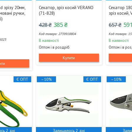
d зрізу 20мм,
Секатор, зріз косий VERANO
Секатор 180
мовані ручки,
(71-828)
зріз косий,
5)
385 ₴
591
428 ₴
657 ₴
2739918804
15
6023
В наявності
В наявності
Оптом і в роздріб
Оптом і в ро
Купити
ити
Є ОПТ
–10%
Є ОПТ
–10%
сь 2 дні
Залишилось 2 дні
Зали