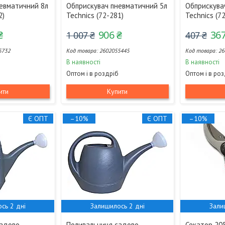
евматичний 8л
Обприскувач пневматичний 5л
Обприскувач
2)
Technics (72-281)
Technics (7
₴
906 ₴
367
1 007 ₴
407 ₴
5732
2602055445
26
В наявності
В наявності
Оптом і в роздріб
Оптом і в ро
ити
Купити
Є ОПТ
–10%
Є ОПТ
–10%
сь 2 дні
Залишилось 2 дні
Зали
садово-
Поливальниця садово-
Секатор 205