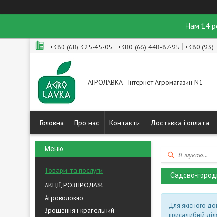
Нам 14 р
+380 (68) 325-45-05
+380 (66) 448-87-95
+380 (93)
АГРОЛАВКА - Інтернет Агромагазин N1
Головна
Про нас
Контакти
Доставка і оплата
Товари та послуги
Садово-городн
АКЦІЇ, РОЗПРОДАЖ
Агроволокно
Для якісного до
Зрошення і крапельний
присадибній діля