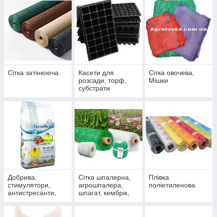
Сітка затінююча
Касети для
Сітка овочева,
розсади, торф,
Мішки
субстрати
Добрива,
Сітка шпалерна,
Плівка
стимулятори,
агрошпалера,
поліетиленова
антистресанти,
шпагат, кембрік,
біопрепарати
підв'язувальні
матеріали