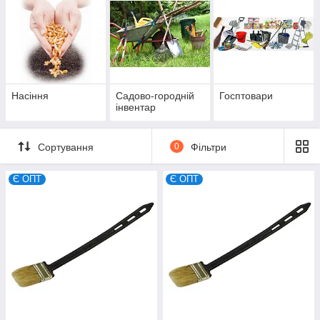
Насіння
Садово-городній
Госптовари
інвентар
Сортування
0
Фільтри
Є ОПТ
Є ОПТ