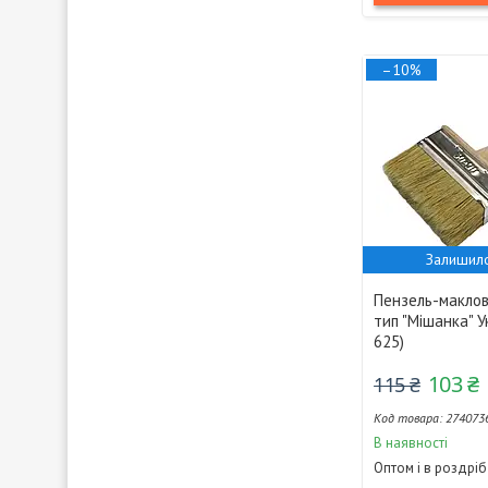
–10%
Залишило
Пензель-маклов
тип "Мішанка" У
625)
103 ₴
115 ₴
274073
В наявності
Оптом і в роздріб