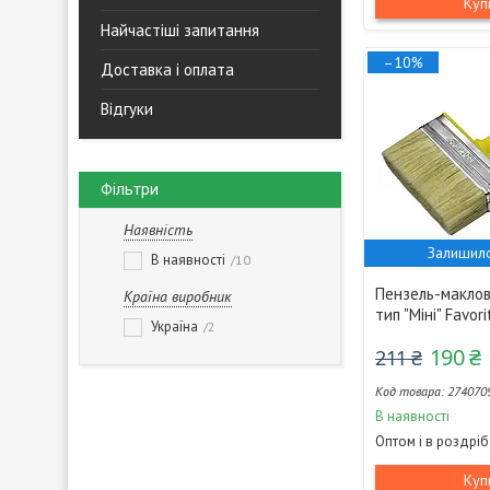
Куп
Найчастіші запитання
–10%
Доставка і оплата
Відгуки
Фільтри
Наявність
Залишило
В наявності
10
Пензель-маклов
Країна виробник
тип "Міні" Favori
Україна
2
190 ₴
211 ₴
274070
В наявності
Оптом і в роздріб
Куп