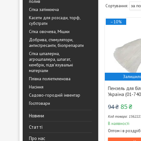
полив
Сітка затінююча
Касети для розсади, торф,
–10%
субстрати
Сітка овочева, Мішки
Добрива, стимулятори,
антистресанти, біопрепарати
Сітка шпалерна,
агрошпалера, шпагат,
кембрік, підв'язувальні
матеріали
Залишило
Плівка поліетиленова
Насіння
Пензель для бі
Україна (01-740
Садово-городній інвентар
Госптовари
85 ₴
94 ₴
Новини
156222
В наявності
Статті
Оптом і в роздріб
Про нас