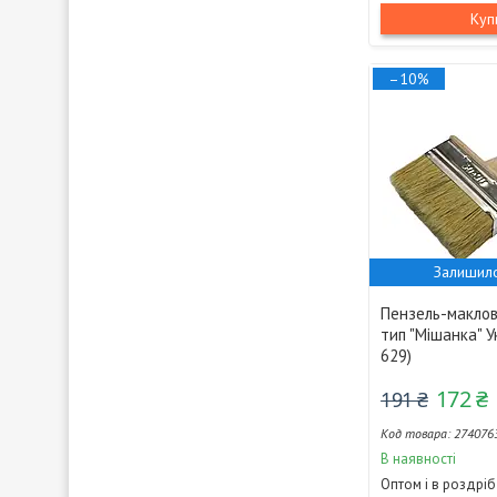
Куп
–10%
Залишило
Пензель-маклов
тип "Мішанка" У
629)
172 ₴
191 ₴
274076
В наявності
Оптом і в роздріб