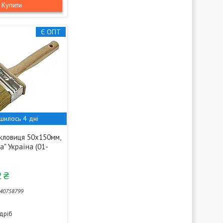
Купити
Є ОПТ
шилось 4 дні
кловиця 50х150мм,
а" Україна (01-
 ₴
40758799
здріб