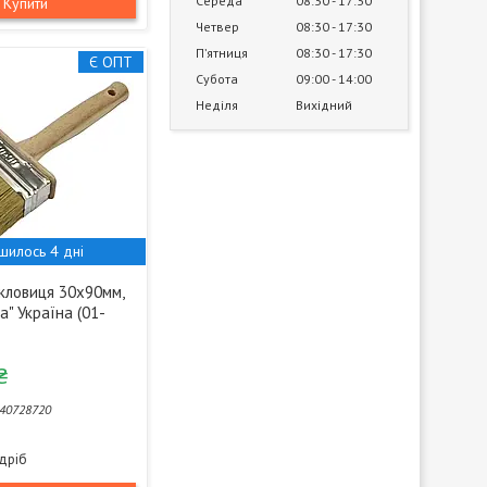
Середа
08:30
17:30
Купити
Четвер
08:30
17:30
Пʼятниця
08:30
17:30
Є ОПТ
Субота
09:00
14:00
Неділя
Вихідний
шилось 4 дні
кловиця 30х90мм,
а" Україна (01-
₴
40728720
здріб