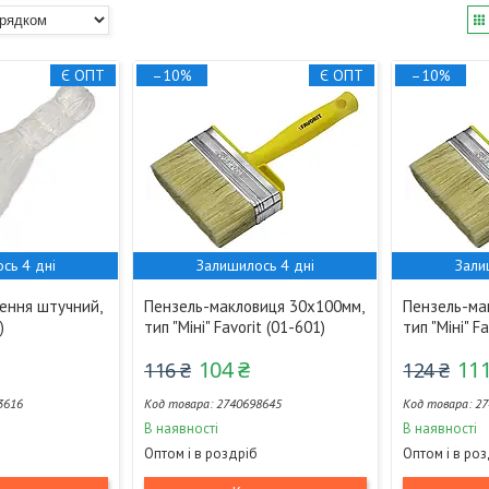
Є ОПТ
–10%
Є ОПТ
–10%
сь 4 дні
Залишилось 4 дні
Зали
лення штучний,
Пензель-макловиця 30х100мм,
Пензель-ма
)
тип "Міні" Favorit (01-601)
тип "Міні" F
104 ₴
111
116 ₴
124 ₴
3616
2740698645
27
В наявності
В наявності
Оптом і в роздріб
Оптом і в ро