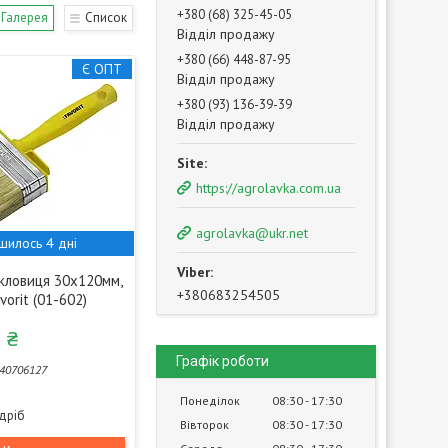
+380 (68) 325-45-05
Галерея
Список
Відділ продажу
+380 (66) 448-87-95
Є ОПТ
Відділ продажу
+380 (93) 136-39-39
Відділ продажу
https://agrolavka.com.ua
agrolavka@ukr.net
шилось 4 дні
кловиця 30х120мм,
+380683254505
avorit (01-602)
 ₴
Графік роботи
40706127
Понеділок
08:30
17:30
здріб
Вівторок
08:30
17:30