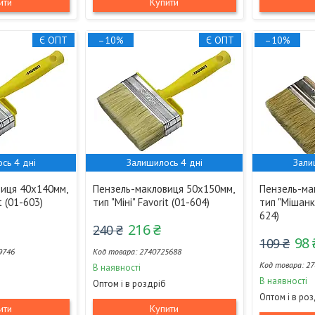
ити
Купити
Є ОПТ
–10%
Є ОПТ
–10%
сь 4 дні
Залишилось 4 дні
Зали
иця 40х140мм,
Пензель-макловиця 50х150мм,
Пензель-ма
t (01-603)
тип "Міні" Favorit (01-604)
тип "Мішанк
624)
216 ₴
240 ₴
98 
109 ₴
9746
2740725688
27
В наявності
В наявності
Оптом і в роздріб
Оптом і в ро
ити
Купити