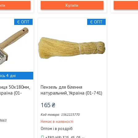
ити
Купити
Є ОПТ
Є ОПТ
сь 4 дні
иця 50х180мм,
Пензель для білення
країна (01-
натуральний, Україна (01-741)
165 ₴
1562223770
3663
Немає в наявності
Оптом і в роздріб
+380 (68) 325-45-05