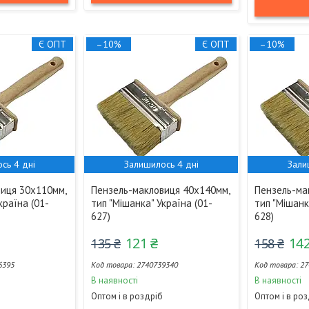
Є ОПТ
–10%
Є ОПТ
–10%
сь 4 дні
Залишилось 4 дні
Зали
иця 30х110мм,
Пензель-макловиця 40х140мм,
Пензель-ма
країна (01-
тип "Мішанка" Україна (01-
тип "Мішанк
627)
628)
121 ₴
142
135 ₴
158 ₴
6395
2740739340
27
В наявності
В наявності
Оптом і в роздріб
Оптом і в ро