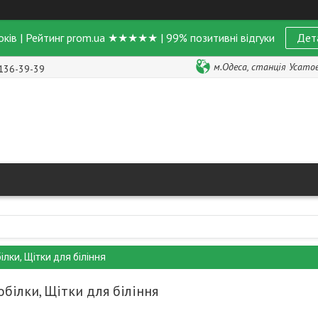
оків | Рейтинг prom.ua ★★★★★ | 99% позитивні відгуки
Дет
м.Одеса, станція Усатове
 136-39-39
ілки, Щітки для біління
обілки, Щітки для біління