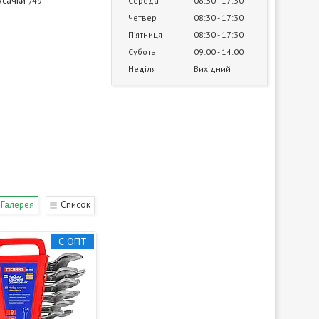
усачки
49
Середа
08:30
17:30
Четвер
08:30
17:30
Пʼятниця
08:30
17:30
Субота
09:00
14:00
Неділя
Вихідний
Галерея
Список
Є ОПТ