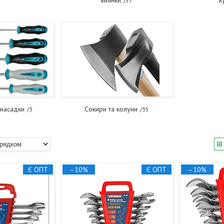
киянки
к
57
 насадки
Сокири та колуни
3
35
Є ОПТ
–10%
Є ОПТ
–10%