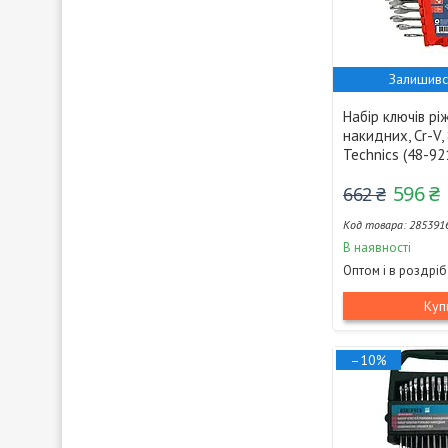
Залишивс
Набір ключів рі
накидних, Cr-V,
Technics (48-92
596 ₴
662 ₴
285391
В наявності
Оптом і в роздріб
Куп
–10%