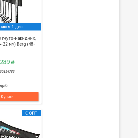
шився 1 день
в гнуто-накидних,
(6-22 мм) Berg (48-
 289 ₴
50114785
здріб
Купити
Є ОПТ