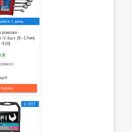
шився 1 день
в ріжково-
r-V, 6шт. (8–17мм)
8-920)
 ₴
53906311
здріб
Купити
Є ОПТ