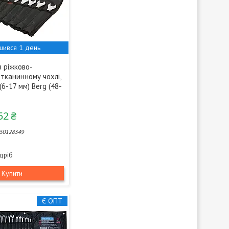
шився 1 день
в ріжково-
тканинному чохлі,
 (6-17 мм) Berg (48-
52 ₴
50128349
здріб
Купити
Є ОПТ