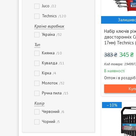
Juco
22
Technics
120
Залишивс
Країна виробник
Набір ключів рі
Україна
32
двосторонніх C
17мм) Technics 
Тип
Киянка
345 ₴
10
383 ₴
Кувалда
11
194997
В наявності
Кірка
4
Оптом і в роздріб
Молоток
32
Куп
Ручна пила
15
Колір
–10%
Червоний
6
Чорний
5