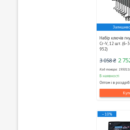
Залишивс
Набір ключів гн
Cr-V, 12 шт. (6-
952)
2 75
3 058 ₴
195011
В наявності
Оптом і в роздріб
Куп
–10%