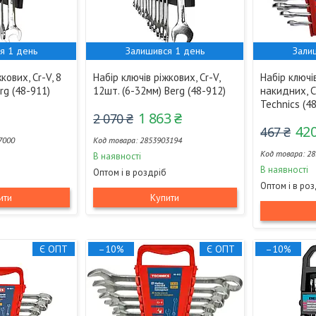
я 1 день
Залишився 1 день
Зали
кових, Cr-V, 8
Набір ключів ріжкових, Cr-V,
Набір ключі
rg (48-911)
12шт. (6-32мм) Berg (48-912)
накидних, C
Technics (4
1 863 ₴
2 070 ₴
420
467 ₴
7000
2853903194
28
В наявності
В наявності
Оптом і в роздріб
Оптом і в ро
ити
Купити
Є ОПТ
–10%
Є ОПТ
–10%