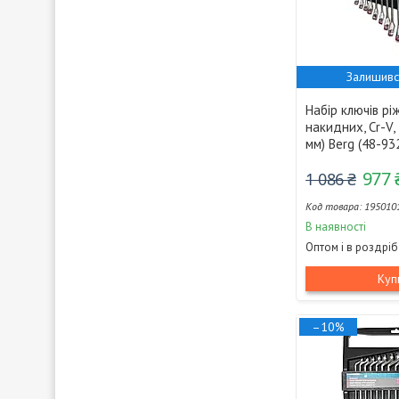
Залишивс
Набір ключів рі
накидних, Cr-V, 
мм) Berg (48-93
977 
1 086 ₴
195010
В наявності
Оптом і в роздріб
Куп
–10%