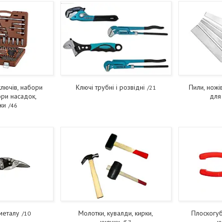
ключів, набори
Ключі трубні і розвідні
Пили, ножів
21
ори насадок,
для
ки
46
металу
Молотки, кувалди, кирки,
Плоскогубц
10