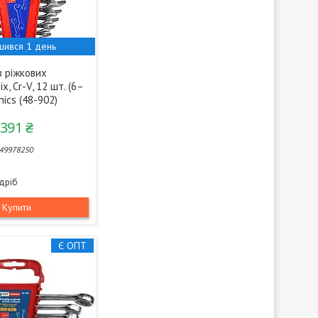
шився 1 день
в ріжкових
х, Cr-V, 12 шт. (6–
nics (48-902)
 391 ₴
49978250
здріб
Купити
Є ОПТ