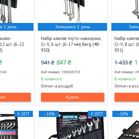
я 1 день
Залишився 1 день
Зали
жково-
Набір ключів гнуто-накидних,
Набір ключі
12 шт. (6-22
Cr-V, 6 шт. (6-17 мм) Berg (48-
Cr-V, 8 шт. 
2)
950)
951)
₴
847 ₴
1
941 ₴
1 433 ₴
1145
1950105753
19
В наявності
В наявності
Оптом і в роздріб
Оптом і в ро
ити
Купити
Є ОПТ
–10%
Є ОПТ
–10%