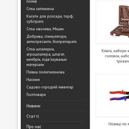
полив
Сітка затінююча
Касети для розсади, торф,
субстрати
Сітка овочева, Мішки
Добрива, стимулятори,
антистресанти, біопрепарати
Сітка шпалерна,
Ключі, набори 
агрошпалера, шпагат,
головок, наб
кембрік, підв'язувальні
тріскач
матеріали
Плівка поліетиленова
Насіння
Садово-городній інвентар
Госптовари
Новини
Статті
Ножиці по 
Про нас