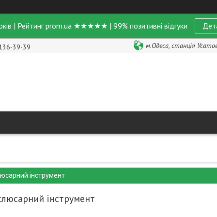
оків | Рейтинг prom.ua ★★★★★ | 99% позитивні відгуки
Дет
м.Одеса, станція Усатове
 136-39-39
люсарний інструмент
 слюсарний інструмент