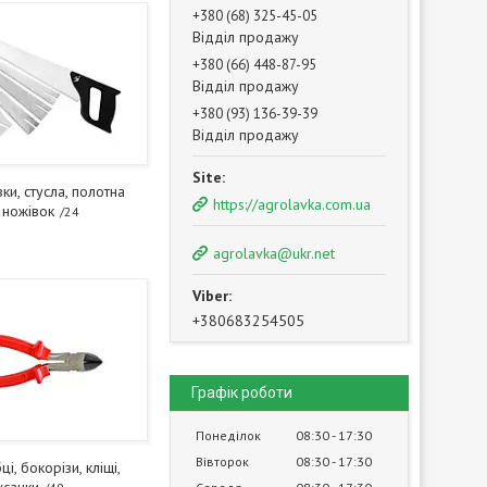
+380 (68) 325-45-05
Відділ продажу
+380 (66) 448-87-95
Відділ продажу
+380 (93) 136-39-39
Відділ продажу
ки, стусла, полотна
https://agrolavka.com.ua
 ножівок
24
agrolavka@ukr.net
+380683254505
Графік роботи
Понеділок
08:30
17:30
Вівторок
08:30
17:30
і, бокорізи, кліщі,