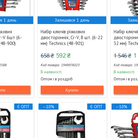
я 1 день
Залишився 1 день
Зали
жкових
Набір ключів ріжкових
Набір ключі
r-V 6шт (6-
двосторонніх, Cr-V, 8 шт. (6-22
двосторонні
(48-900)
мм) Technics (48-901)
32 мм) Tech
592 ₴
1
658 ₴
1 546 ₴
2588
1949976023
19
В наявності
В наявності
Оптом і в роздріб
Оптом і в ро
ити
Купити
Є ОПТ
–10%
Є ОПТ
–10%