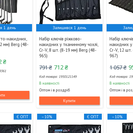
я 1 день
Залишився 1 день
Зали
уто-накидних,
Набір ключів ріжково-
Набір ключі
32 мм) Berg (48-
накидних у тканинному чохлі,
накидних у 
Cr-V, 8 шт. (8-19 мм) Berg (48-
Cr-V, 12 шт.
965)
967)
2 ₴
712 ₴
9
791 ₴
1 057 ₴
8361
1950121149
19
В наявності
В наявності
Оптом і в роздріб
Оптом і в ро
ити
Купити
Є ОПТ
–10%
Є ОПТ
–10%