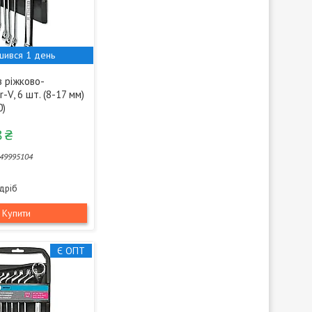
шився 1 день
в ріжково-
-V, 6 шт. (8-17 мм)
0)
 ₴
49995104
здріб
Купити
Є ОПТ