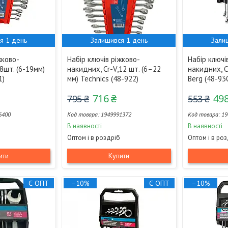
я 1 день
Залишився 1 день
Зали
жково-
Набір ключів ріжково-
Набір ключі
 8шт. (6-19мм)
накидних, Cr-V,12 шт. (6–22
накидних, Cr
1)
мм) Technics (48-922)
Berg (48-93
716 ₴
498
795 ₴
553 ₴
6400
1949991372
19
В наявності
В наявності
Оптом і в роздріб
Оптом і в ро
ити
Купити
Є ОПТ
–10%
Є ОПТ
–10%