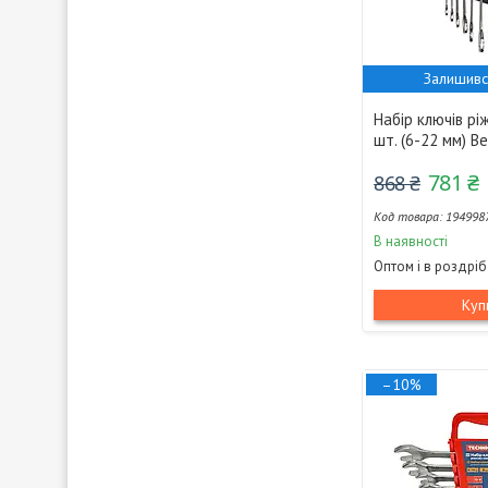
Залишивс
Набір ключів ріж
шт. (6-22 мм) Be
781 ₴
868 ₴
194998
В наявності
Оптом і в роздріб
Куп
–10%