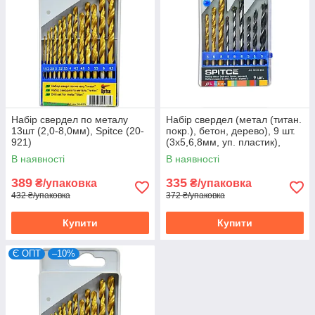
Набір свердел по металу
Набір свердел (метал (титан.
13шт (2,0-8,0мм), Spitce (20-
покр.), бетон, дерево), 9 шт.
921)
(3х5,6,8мм, уп. пластик),
Spitce (20-930)
В наявності
В наявності
389
335
₴/упаковка
₴/упаковка
432 ₴/упаковка
372 ₴/упаковка
Купити
Купити
Є ОПТ
–10%