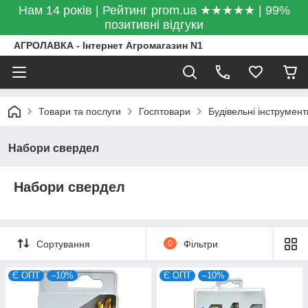
Нам 14 років | Рейтинг prom.ua ★★★★★ | 99%
позитивні відгуки
АГРОЛАВКА - Інтернет Агромагазин N1
Товари та послуги
Госптовари
Будівельні інструмент
Набори свердел
Набори свердел
Сортування
0
Фільтри
Є ОПТ
–10%
Є ОПТ
–10%