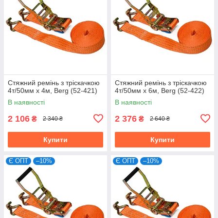
Стяжний ремінь з тріскачкою
Стяжний ремінь з тріскачкою
4т/50мм х 4м, Berg (52-421)
4т/50мм х 6м, Berg (52-422)
В наявності
В наявності
2 106
2 376
₴
₴
2 340 ₴
2 640 ₴
Купити
Купити
Є ОПТ
–10%
Є ОПТ
–10%