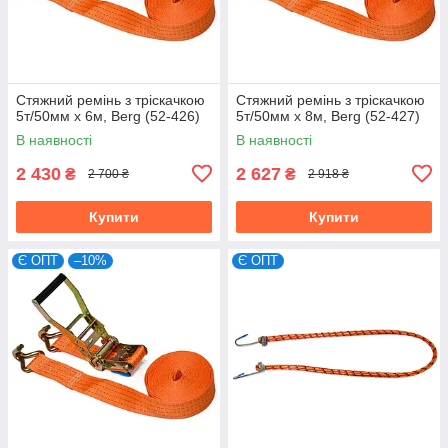
Стяжний ремінь з тріскачкою
Стяжний ремінь з тріскачкою
5т/50мм х 6м, Berg (52-426)
5т/50мм х 8м, Berg (52-427)
В наявності
В наявності
2 430
2 627
₴
₴
2 700 ₴
2 918 ₴
Купити
Купити
Є ОПТ
–10%
Є ОПТ