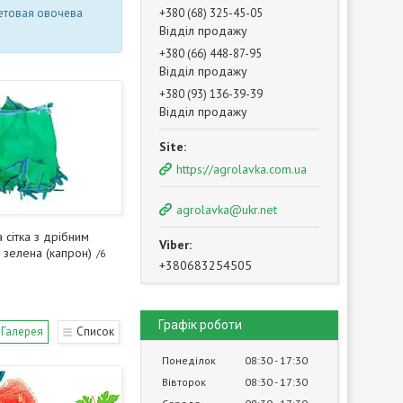
етовая овочева
+380 (68) 325-45-05
Відділ продажу
+380 (66) 448-87-95
Відділ продажу
+380 (93) 136-39-39
Відділ продажу
https://agrolavka.com.ua
agrolavka@ukr.net
 сітка з дрібним
зелена (капрон)
6
+380683254505
Графік роботи
Галерея
Список
Понеділок
08:30
17:30
Вівторок
08:30
17:30