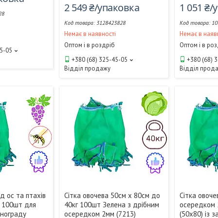
2 549 ₴/упаковка
1 051 ₴/
28
3128423828
10
і
Немає в наявності
Немає в наяв
Оптом і в роздріб
Оптом і в ро
45-05
+380 (68) 325-45-05
+380 (68) 
Відділ продажу
Відділ прод
ід ос та птахів
Сітка овочева 50см х 80см до
Сітка овочев
г 100шт для
40кг 100шт Зелена з дрібним
осередком 
инограду
осередком 2мм (7213)
(50х80) із 