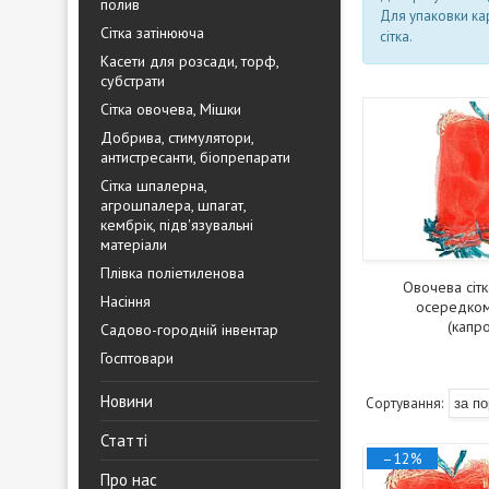
полив
Для упаковки кар
Сітка затінююча
сітка.
Касети для розсади, торф,
субстрати
Сітка овочева, Мішки
Добрива, стимулятори,
антистресанти, біопрепарати
Сітка шпалерна,
агрошпалера, шпагат,
кембрік, підв'язувальні
матеріали
Плівка поліетиленова
Овочева сітк
Насіння
осередком
(капр
Садово-городній інвентар
Госптовари
Новини
Статті
–12%
Про нас