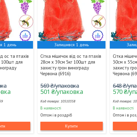
я 1 день
Залишився 1 день
Зали
ід ос та птахів
Сітка мішечок від ос та птахів
Сітка мішеч
г 100шт для
28см х 39см 5кг 100шт для
30см х 55с
инограду
захисту грон винограду
захисту гр
Червона (6916)
Червона (69
вка
569 ₴/упаковка
648 ₴/уп
овка
501 ₴/упаковка
570 ₴/у
59
10510358
10
В наявності
В наявності
Оптом і в роздріб
Оптом і в ро
ити
Купити