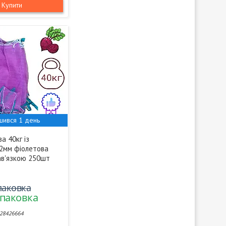
Купити
шився 1 день
а 40кг із
2мм фіолетова
зав'язкою 250шт
упаковка
упаковка
28426664