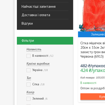
Найчастіші запитання
Доставка і оплата
Відгуки
Залишивс
Фільтри
Сітка мішечок в
20см х 33см 2к
Наявність
захисту грон в
В наявності
12
Червона (6913)
Країна виробник
482 ₴/упако
424 ₴/упак
Україна
18
Тип
105103
В наявності
Сітка
18
Оптом і в роздріб
Колір
Куп
Зелений
6