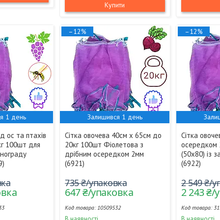
Купити
–12%
–12%
я 1 день
Залишився 1 день
Зали
ід ос та птахів
Сітка овочева 40см х 65см до
Сітка овочев
кг 100шт для
20кг 100шт Фіолетова з
осередком 
инограду
дрібним осередком 2мм
(50х80) із 
9)
(6921)
(6922)
вка
735 ₴/упаковка
2 549 ₴/
овка
647 ₴/упаковка
2 243 ₴/
33
10509532
31
В наявності
В наявності