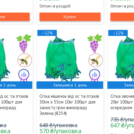
Оптом і в роздріб
Оптом і в ро
ити
Купити
–12%
–12%
я 1 день
Залишився 1 день
Зали
ід ос та птахів
Сітка мішечок від ос та птахів
Сітка овоче
г 100шт для
30см х 55см 10кг 100шт для
20кг 100шт
инограду
захисту грон винограду
осередком 
Зелена (8254)
735 ₴/уп
647 ₴/у
вка
648 ₴/упаковка
овка
570 ₴/упаковка