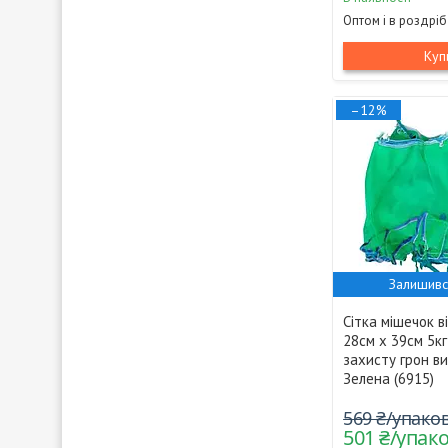
Оптом і в роздріб
Куп
–12%
Залишивс
Сітка мішечок в
28см х 39см 5к
захисту грон в
Зелена (6915)
569 ₴/упако
501 ₴/упак