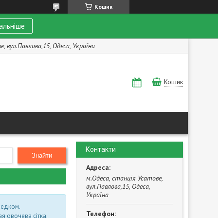
Кошик
альніше
, вул.Павлова,15, Одеса, Україна
Кошик
Контакти
Знайти
м.Одеса, станція Усатове,
вул.Павлова,15, Одеса,
Україна
редком.
ая овочева сітка
.