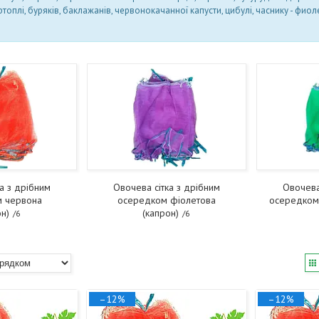
топлі, буряків, баклажанів, червонокачанної капусти, цибулі, часнику - ф
иол
а з дрібним
Овочева сітка з дрібним
Овочева
 червона
осередком фіолетова
осередком 
он)
(капрон)
6
6
–12%
–12%