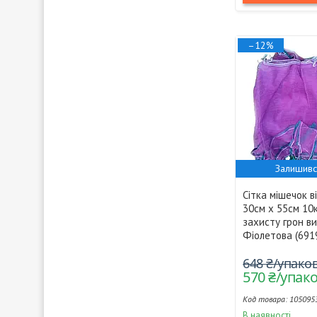
–12%
Залишивс
Сітка мішечок в
30см х 55см 10
захисту грон в
Фіолетова (691
648 ₴/упако
570 ₴/упак
105095
В наявності