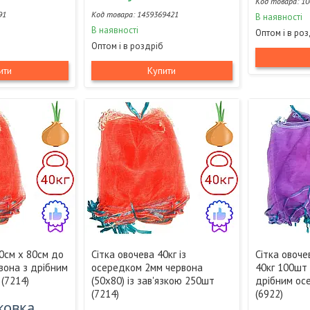
10
91
1459369421
В наявності
В наявності
Оптом і в ро
Оптом і в роздріб
ити
Купити
50см х 80см до
Сітка овочева 40кг із
Сітка овоче
вона з дрібним
осередком 2мм червона
40кг 100шт
(7214)
(50х80) із зав'язкою 250шт
дрібним ос
(7214)
(6922)
аковка