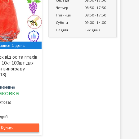
Середа
08:30
17:30
Четвер
08:30
17:30
Пʼятниця
08:30
17:30
Субота
09:00
14:00
Неділя
Вихідний
шився 1 день
ок від ос та птахів
м 10кг 100шт для
он винограду
18)
аковка
паковка
509530
здріб
Купити