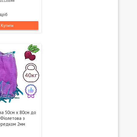
01120044
здріб
Купити
ва 50см х 80см до
 Фіолетова з
ередком 2мм