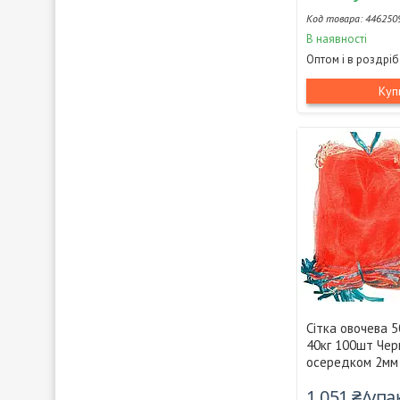
446250
В наявності
Оптом і в роздріб
Куп
Сітка овочева 
40кг 100шт Чер
осередком 2мм 
1 051 ₴/уп