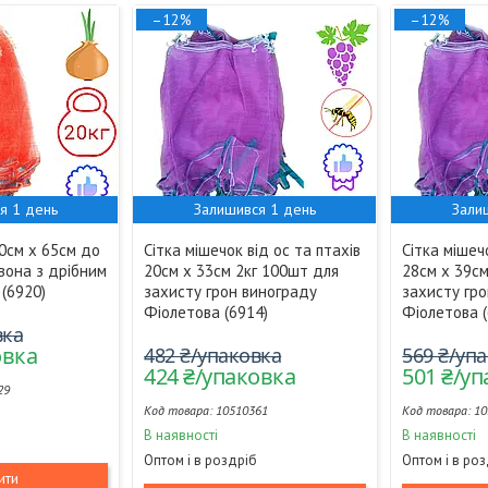
–12%
–12%
я 1 день
Залишився 1 день
Зали
40см х 65см до
Сітка мішечок від ос та птахів
Сітка мішеч
вона з дрібним
20см х 33см 2кг 100шт для
28см х 39с
(6920)
захисту грон винограду
захисту гр
Фіолетова (6914)
Фіолетова (
вка
овка
482 ₴/упаковка
569 ₴/уп
424 ₴/упаковка
501 ₴/у
29
10510361
10
В наявності
В наявності
Оптом і в роздріб
Оптом і в ро
ити