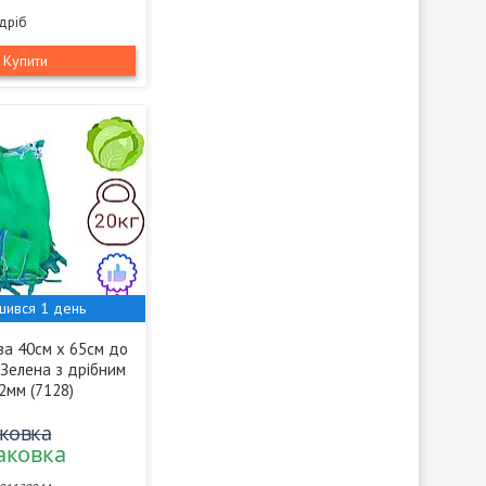
здріб
Купити
шився 1 день
ва 40см х 65см до
 Зелена з дрібним
2мм (7128)
аковка
паковка