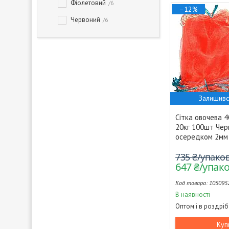
Фіолетовий
6
–12%
Червоний
6
Залишивс
Сітка овочева 
20кг 100шт Чер
осередком 2мм 
735 ₴/упако
647 ₴/упак
105095
В наявності
Оптом і в роздріб
Куп