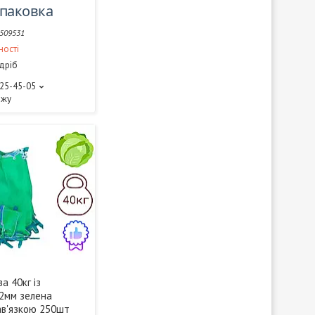
упаковка
509531
ності
здріб
325-45-05
ажу
а 40кг із
2мм зелена
зав'язкою 250шт