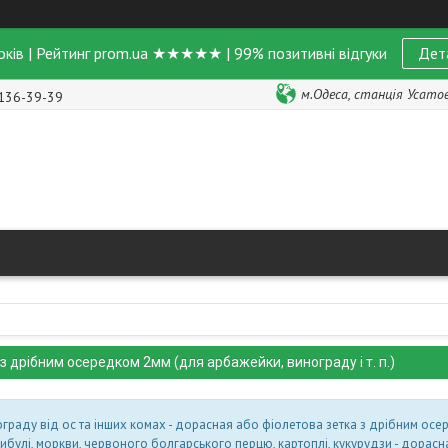
оків | Рейтинг prom.ua ★★★★★ | 99% позитивні відгуки
Дет
м.Одеса, станція Усатове
 136-39-39
з дрібним осередком 2мм (для арбажейки, винограду і т. п.)
граду від ос та інших комах - до
расная або фіолетова з
етка з дрібним осе
булі, моркви, червоного болгарського перцю, картоплі, кукурудзи - до
расн