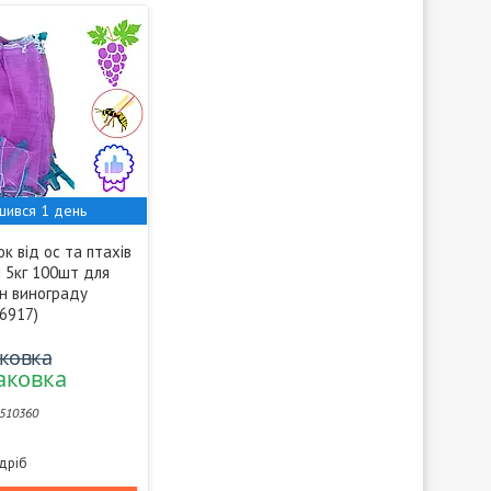
шився 1 день
ок від ос та птахів
м 5кг 100шт для
он винограду
6917)
аковка
паковка
510360
здріб