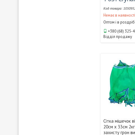
105095
Немає в наявност
Оптом і в роздріб
+380 (68) 325-
Відділ продажу
Сітка мішечок в
20см х 33см 2к
захисту грон в