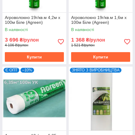
Агроволокно 19г/кв.м 4,2м х
Агроволокно 19г/кв.м 1,6м х
100м Біле (Agreen)
100м Біле (Agreen)
В наявності
В наявності
3 696
1 368
₴/рулон
₴/рулон
4 106 ₴/рулон
1 521 ₴/рулон
Купити
Купити
Є ОПТ
–10%
ЗНЯТО З ВИРОБНИЦТВА