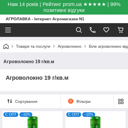
Нам 14 років | Рейтинг prom.ua ★★★★★ | 99%
позитивні відгуки
АГРОЛАВКА - Інтернет Агромагазин N1
Товари та послуги
Агроволокно
Біле агроволокно від
Агроволокно 19 г/кв.м
Агроволокно 19 г/кв.м
Сортування
0
Фільтри
Є ОПТ
–10%
Є ОПТ
–10%