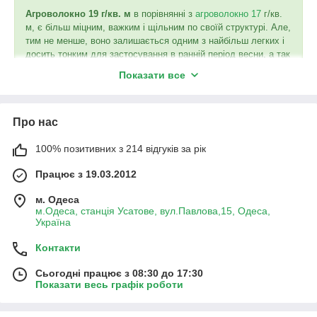
Агроволокно 19 г/кв. м
в порівнянні з
агроволокно
17
г/кв.
м
, є більш міцним, важким і щільним по своїй структурі. Але,
тим не менше, воно залишається одним з найбільш легких і
досить тонким для застосування в ранній період весни, а так
само літа.
Показати все
Біле агроволокно 19 г/кв. м володіє різними властивостями,
Про нас
які сприятливо впливають на одержуваний урожай:
100% позитивних з 214 відгуків за рік
невелика щільність тканини дозволяє проходити
великій кількості повітря, вологи і світла;
Працює з 19.03.2012
захищає від заморозків (надбавка до зовнішньої
температурі приблизно +3 градуси);
м. Одеса
м.Одеса, станція Усатове, вул.Павлова,15, Одеса,
тканина укривного агроволокна 19 г/кв. м за своєю
Україна
хорошою водопроникності, дозволяє здійснювати
полив прямо через матеріал;
Контакти
через те, що тканина агроволокна тонка і легка,
Сьогодні працює з 08:30 до 17:30
рослини під ним не приминаються і не
Показати весь графік роботи
пошкоджуються;
не вимагає ніяких додаткових каркасних