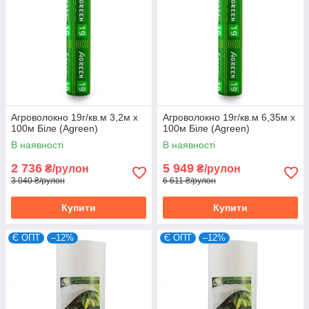
Агроволокно 19г/кв.м 3,2м х
Агроволокно 19г/кв.м 6,35м х
100м Біле (Agreen)
100м Біле (Agreen)
В наявності
В наявності
2 736
5 949
₴/рулон
₴/рулон
3 040 ₴/рулон
6 611 ₴/рулон
Купити
Купити
Є ОПТ
–12%
Є ОПТ
–12%