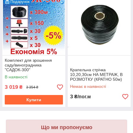
Подарунок
Комплект для зрошення
саду/виноградника
"САДОК-300"
Крапельна стрічка
10,20,30см НА МЕТРАЖ, В
В наявності
РОЗМОТКУ (КРАТНО 50м)
Щільова, Емітерна
3 019
Немає в наявності
₴
3 354 ₴
3
₴/пог.м
Купити
Що ми пропонуємо