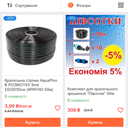
Сортування
0
Фільтри
–10%
–5%
Крапельна стрічка AquaPlus
В РОЗМОТКУ 8mil
Комплект для крапельного
10/20/30см (КРАТНО 50м)
зрошення "Півсотки" 50м
Щільова
В наявності
В наявності
3,99
₴/пог.м
308
₴
324 ₴
4,44 ₴/пог.м
Купити
Купити