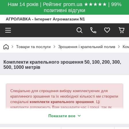
Нам 14 років | Рейтинг prom.ua ★★★★★ | 99%
позитивні відгуки
АГРОЛАВКА - Інтернет Агромагазин N1
Товари та послуги
Зрошення і крапельний полив
Ком
Комплекти крапельного зрошення 50, 100, 200, 300,
500, 1000 метрів
Спеціально для спрощення вибору комплектуючих для
краплинного зрошення та їх необхідної кількості ми створили
спеціальні
комплекти крапельного зрошення
. Ці
комплекти допоможуть Вам заощадити час і гроші, так як
вартість комплекту дешевше на 5%
такого ж набору
Показати все
товарів, якщо замовляти їх окремо.
Детальніше