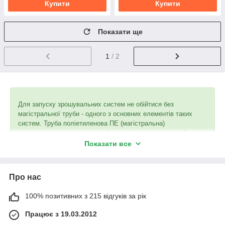
Купити
Купити
Показати ще
1
/ 2
Для запуску зрошувальних систем не обійтися без
магістральної труби - одного з основних елементів таких
систем. Труба поліетиленова ПЕ (магістральна)
використовується для подачі води від джерела води (
насоса
в систему зрошення.
Показати все
Як правило, в системах зрошення використовують трубу для
технічної води. Вона проста в експлуатації і в ній не складно
зробити отвір для під'єднання
фітингів і миникранов
для
Про нас
краплинної стрічки.
100% позитивних з 215 відгуків за рік
Працює з 19.03.2012
магістральні труби Виготовляються з міцного вторинного