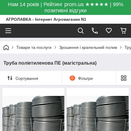
Нам 14 років | Рейтинг prom.ua ★★★★★ | 99%
позитивні відгуки
АГРОЛАВКА - Інтернет Агромагазин N1
Товари та послуги
Зрошення і крапельний полив
Тру
Труба поліетиленова ПЕ (магістральна)
Сортування
0
Фільтри