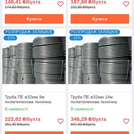
148,41
197,88
₴/бухта
₴/бухта
174,60 ₴/бухта
232,80 ₴/бухта
Купити
Купити
РОЗПРОДАЖ ЗАЛИШКІВ
РОЗПРОДАЖ ЗАЛИШКІВ
–15%
–15%
Труба ПЕ ø32мм 9м
Труба ПЕ ø32мм 14м
поліетиленова технічна
поліетиленова технічна
В наявності
В наявності
222,62
346,29
₴/бухта
₴/бухта
261,90 ₴/бухта
407,40 ₴/бухта