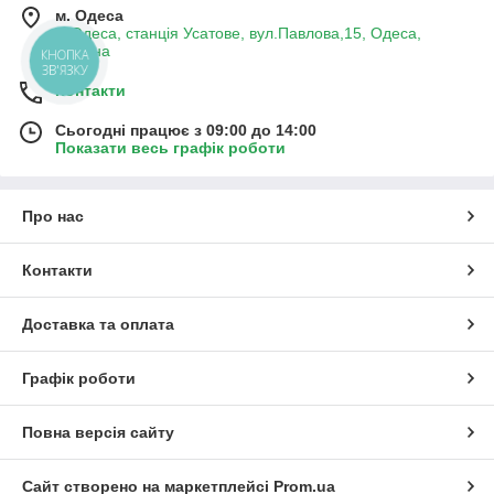
м. Одеса
поліетилену, має різний діаметр:
м.Одеса, станція Усатове, вул.Павлова,15, Одеса,
20мм;
Україна
КНОПКА
ЗВ'ЯЗКУ
25мм;
Контакти
32мм;
Сьогодні працює з 09:00 до 14:00
40мм;
Показати весь графік роботи
50мм;
63мм;
Про нас
75мм;
90мм;
Контакти
110мм.
Доставка та оплата
Коплектующие і підключення
Графік роботи
Магістральна поліетиленова труба укладається
перпендикулярно рядкам і підключається до джерела води.
Повна версія сайту
На початку системи до труби за допомогою спеціальних
переходів потрібного діаметра кріпиться
фільтр
. В кінці труба
глушиться заглушками.
Сайт створено на маркетплейсі
Prom.ua