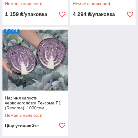
Немає в наявності
Немає в наявності
1 159
4 294
₴/упаковка
₴/упаковка
Є ОПТ
Насіння капусти
червоноголової Рексома F1
(Rexoma), 1000сем.,
калібровані, Rijk Zwaan
Немає в наявності
Ціну уточнюйте