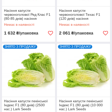
Насіння капусти
Насіння капусти
червоноголової Ред Клас F1
червоноголової Техас F1
(80-85 днів) насіння
(120 днів) насіння
каліброване (2500 нас.) Lark
каліброване (2500 нас.) Lark
Немає в наявності
Немає в наявності
Seeds
Seeds
1 632
2 061
₴/упаковка
₴/упаковка
ЗНЯТО З ПРОДАЖУ
ЗНЯТО З ПРОДАЖУ
Насіння капусти пекінської
Насіння капусти пекінської
Індекс F1 (80 днів) (2500
Індекс F1 (80 днів) (10 000
нас.) Lark Seeds
нас.) Lark Seeds