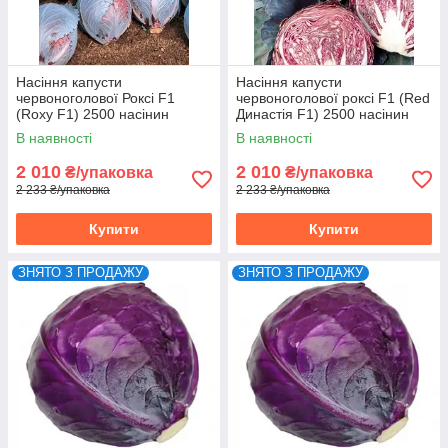
Насіння капусти
Насіння капусти
червоноголової Роксі F1
червоноголової роксі F1 (Red
(Roxy F1) 2500 насінин
Династія F1) 2500 насінин
Seminis (Голландія)
Seminis (Голландія)
В наявності
В наявності
2 010
2 010
₴/упаковка
₴/упаковка
2 233 ₴/упаковка
2 233 ₴/упаковка
Купити
Купити
ЗНЯТО З ПРОДАЖУ
ЗНЯТО З ПРОДАЖУ