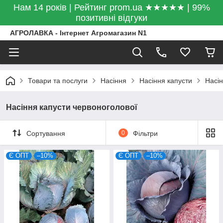
Нам 14 років | Рейтинг prom.ua ★★★★★ | 99%
позитивні відгуки
АГРОЛАВКА - Інтернет Агромагазин N1
Товари та послуги
Насіння
Насіння капусти
Насін
Насіння капусти червоноголової
Сортування
0
Фільтри
Є ОПТ
–10%
Є ОПТ
–10%