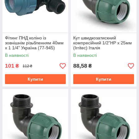
Фітинг ПНД коліно із
Кут швидкозатискний
зовнішнім різьбленням 40мм
компресійний 1/2"НР х 25мм
х 1 1/4" Україна (77-945)
(Irritec) Італія
В наявності
В наявності
101
88,58
₴
₴
112 ₴
Купити
Купити