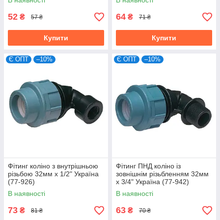
В наявності
В наявності
52
64
₴
₴
57 ₴
71 ₴
Купити
Купити
Є ОПТ
–10%
Є ОПТ
–10%
Фітинг коліно з внутрішньою
Фітинг ПНД коліно із
різьбою 32мм х 1/2" Україна
зовнішнім різьбленням 32мм
(77-926)
х 3/4" Україна (77-942)
В наявності
В наявності
73
63
₴
₴
81 ₴
70 ₴