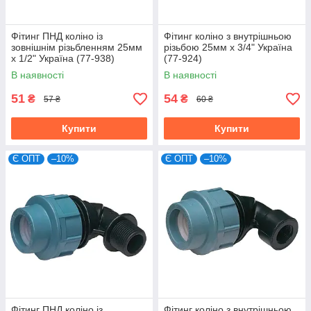
Фітинг ПНД коліно із
Фітинг коліно з внутрішньою
зовнішнім різьбленням 25мм
різьбою 25мм х 3/4" Україна
х 1/2" Україна (77-938)
(77-924)
В наявності
В наявності
51
54
₴
₴
57 ₴
60 ₴
Купити
Купити
Є ОПТ
–10%
Є ОПТ
–10%
Фітинг ПНД коліно із
Фітинг коліно з внутрішньою