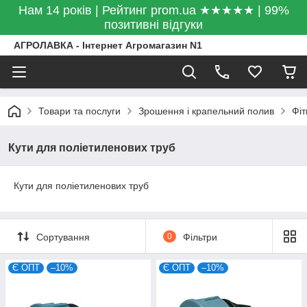
Нам 14 років | Рейтинг prom.ua ★★★★★ | 99%
позитивні відгуки
АГРОЛАВКА - Інтернет Агромагазин N1
Товари та послуги
Зрошення і крапельний полив
Фіт
Кути для поліетиленових труб
Кути для поліетиленових труб
Сортування
0
Фільтри
Є ОПТ
–10%
Є ОПТ
–10%