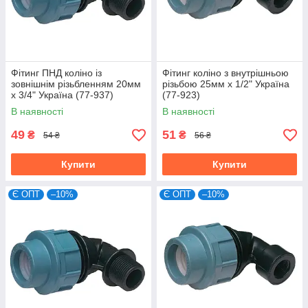
Фітинг ПНД коліно із
Фітинг коліно з внутрішньою
зовнішнім різьбленням 20мм
різьбою 25мм х 1/2" Україна
х 3/4" Україна (77-937)
(77-923)
В наявності
В наявності
49
51
₴
₴
54 ₴
56 ₴
Купити
Купити
Є ОПТ
–10%
Є ОПТ
–10%