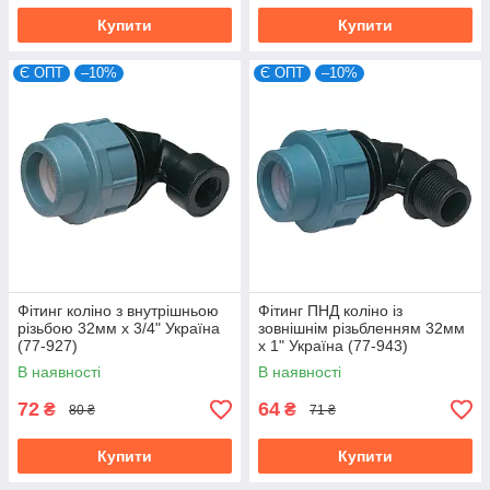
Купити
Купити
Є ОПТ
–10%
Є ОПТ
–10%
Фітинг коліно з внутрішньою
Фітинг ПНД коліно із
різьбою 32мм х 3/4" Україна
зовнішнім різьбленням 32мм
(77-927)
х 1" Україна (77-943)
В наявності
В наявності
72
64
₴
₴
80 ₴
71 ₴
Купити
Купити