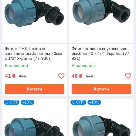
Фітинг ПНД коліно із
Фітинг коліно з внутрішньою
зовнішнім різьбленням 20мм
різьбою 20 х 1/2" Україна (77-
х 1/2" Україна (77-936)
921)
В наявності
В наявності
41
46
₴
₴
45 ₴
51 ₴
Купити
Купити
Є ОПТ
–10%
Є ОПТ
–10%