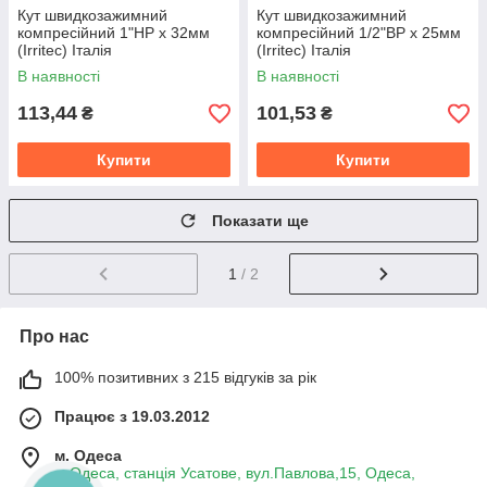
Кут швидкозажимний
Кут швидкозажимний
компресійний 1"НР х 32мм
компресійний 1/2"ВР х 25мм
(Irritec) Італія
(Irritec) Італія
В наявності
В наявності
113,44
101,53
₴
₴
Купити
Купити
Показати ще
1
/ 2
Про нас
100% позитивних з 215 відгуків за рік
Працює з 19.03.2012
м. Одеса
м.Одеса, станція Усатове, вул.Павлова,15, Одеса,