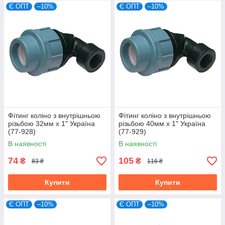
Є ОПТ
–10%
Є ОПТ
–10%
Фітинг коліно з внутрішньою
Фітинг коліно з внутрішньою
різьбою 32мм х 1" Україна
різьбою 40мм х 1" Україна
(77-928)
(77-929)
В наявності
В наявності
74
105
₴
₴
83 ₴
116 ₴
Купити
Купити
Є ОПТ
–10%
Є ОПТ
–10%