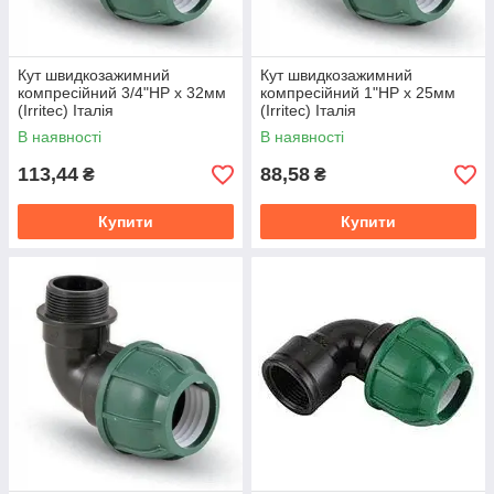
Кут швидкозажимний
Кут швидкозажимний
компресійний 3/4"НР х 32мм
компресійний 1"НР х 25мм
(Irritec) Італія
(Irritec) Італія
В наявності
В наявності
113,44
88,58
₴
₴
Купити
Купити