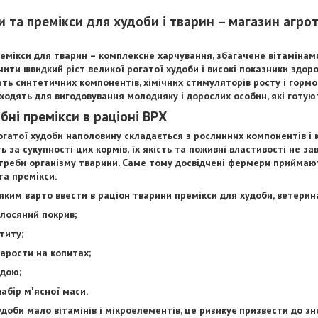
 та премікси для худоби і тварин – магазин агро
ремікси для тварин – комплексне харчування, збагачене вітамінам
ити швидкий ріст великої рогатої худоби і високі показники здоров
ить синтетичних компонентів, хімічних стимуляторів росту і гормо
ходять для вигодовування молодняку і дорослих особин, які готую
бні премікси в раціоні ВРХ
огатої худоби наполовину складається з рослинних компонентів і 
ть за сукупності цих кормів, їх якість та поживні властивості не з
треби організму тварини. Саме тому досвідчені фермери приймаю
та премікси.
яким варто ввести в раціон тварини премікси для худоби, ветери
осяний покрив;
иту;
рости на копитах;
дою;
бір м'ясної маси.
удоби мало вітамінів і мікроелементів, це ризикує призвести до з