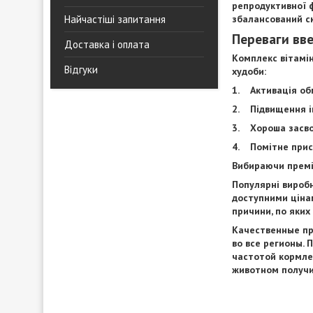
репродуктивної ф
Найчастіші запитання
збалансований ск
Переваги вве
Доставка і оплата
Комплекс вітаміні
Відгуки
худоби:
1. Активація обм
2. Підвищення ім
3. Хороша засво
4. Помітне прис
Вибираючи премік
Популярні виробн
доступними цінам
причини, по яких
Качественные пр
во все регионы.
частотой кормле
животном получи