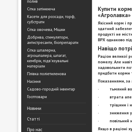
полив
Купити корми
Сітка затінююча
«Агролавка»
Касети для розсади, торф,
субстрати
Якісний корм і п
здатний забезпеч
Сітка овочева, Мішки
продукті не міст
Добрива, стимулятори,
ВРХ однаково під
антистресанти, біопрепарати
Навіщо потрі
Сітка шпалерна,
агрошпалера, шпагат,
Раціон великої р
кембрік, підв'язувальні
помелу. Але наві
матеріали
задовольнити по
придбати корми 
Плівка поліетиленова
Показаннями, за 
Насіння
Садово-городній інвентар
· тьмяний вол
Госптовари
· втрата апет
· тріщини і на
Новини
· зниження у
Статті
· повільний на
Якщо в раціоні х
Про нас