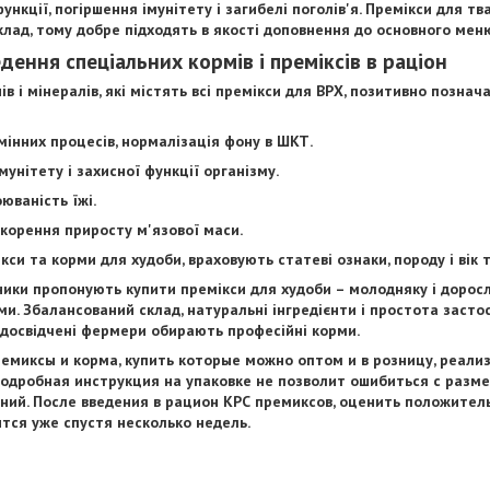
ункції, погіршення імунітету і загибелі поголів'я. Премікси для т
лад, тому добре підходять в якості доповнення до основного мен
дення спеціальних кормів і преміксів в раціон
в і мінералів, які містять всі премікси для ВРХ, позитивно познач
інних процесів, нормалізація фону в ШКТ.
унітету і захисної функції організму.
юваність їжі.
корення приросту м'язової маси.
си та корми для худоби, враховують статеві ознаки, породу і вік 
ики пропонують купити премікси для худоби – молодняку і дорос
и. Збалансований склад, натуральні інгредієнти і простота засто
 досвідчені фермери обирають професійні корми.
емиксы и корма, купить которые можно оптом и в розницу, реали
 Подробная инструкция на упаковке не позволит ошибиться с разм
ний. После введения в рацион КРС премиксов, оценить положител
тся уже спустя несколько недель.