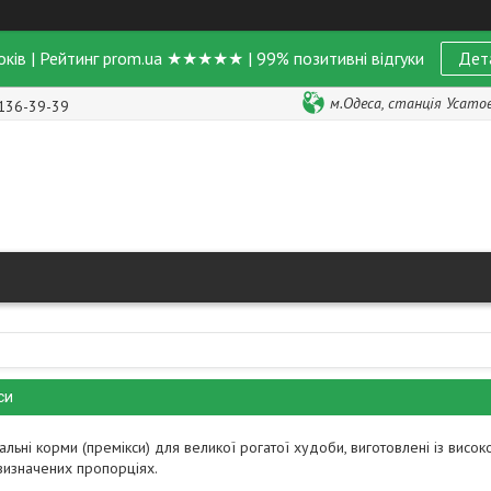
оків | Рейтинг prom.ua ★★★★★ | 99% позитивні відгуки
Дет
м.Одеса, станція Усатове
 136-39-39
си
ьні корми (премікси) для великої рогатої худоби, виготовлені із високо
 визначених пропорціях.