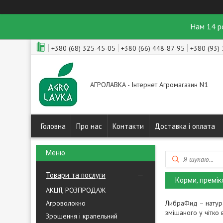
Нам 14 р
+380 (68) 325-45-05
+380 (66) 448-87-95
+380 (93)
АГРОЛАВКА - Інтернет Агромагазин N1
Головна
Про нас
Контакти
Доставка і оплата
Товари та послуги
Корми, премік
АКЦІЇ, РОЗПРОДАЖ
Агроволокно
ЛибраФид – натурал
змішаного у чітко
Зрошення і крапельний