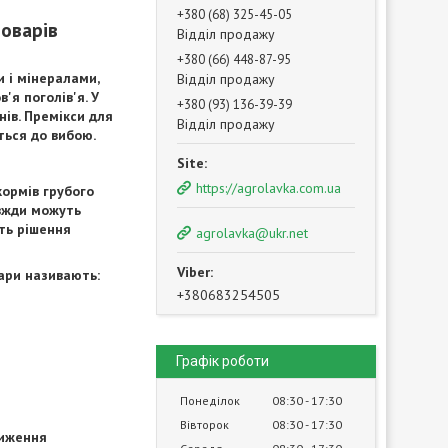
+380 (68) 325-45-05
товарів
Відділ продажу
+380 (66) 448-87-95
и і мінералами,
Відділ продажу
'я поголів'я. У
+380 (93) 136-39-39
нів. Премікси для
Відділ продажу
ться до вибою.
https://agrolavka.com.ua
кормів грубого
авжди можуть
ть рішення
agrolavka@ukr.net
нари називають:
+380683254505
Графік роботи
Понеділок
08:30
17:30
Вівторок
08:30
17:30
ниження