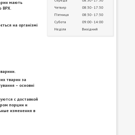
Середа
08:30
17:30
варин мають
Четвер
08:30
17:30
ю ВРХ.
Пʼятниця
08:30
17:30
Субота
09:00
14:00
ається на організмі
Неділя
Вихідний
тварини.
лих тварин за
сування – основні
зуются с доставкой
ером порции и
ьные изменения в