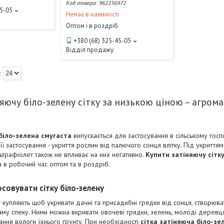
962256972
45-05
Немає в наявності
Оптом і в роздріб
+380 (68) 325-45-05
Відділ продажу
яючу біло-зелену сітку за низькою ціною – агром
біло-зелена смугаста
випускається для застосування в сільському госп
її застосування - укриття рослин від палючого сонця влітку. Під укриття
льтрафіолет також не впливає на них негативно.
Купити затіняючу сітку
 в робочий час оптом та в роздріб.
совувати сітку біло-зелену
у
купляють щоб укривати дачні та присадибні грядки від сонця, створю
саму спеку. Ними можна вкривати овочеві грядки, зелень, молоді деревц
ання вологи їхнього ґрунту. При необхідності
сітка затіняюча біло-зе