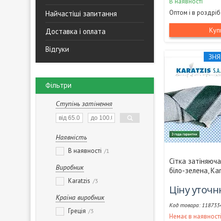
В наявності
Оптом і в роздріб
Найчастіші запитання
Куп
Доставка і оплата
Відгуки
ЗНЯ
Фільтри
Ступінь затінення
Наявність
В наявності
1
Сітка затіняюч
Виробник
біло-зелена, Kar
Karatzis
3
Ціну уточ
Країна виробник
118733
Греція
3
Немає в наявност