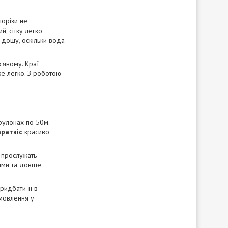
порізи не
й, сітку легко
ю дощу, оскільки вода
'яному. Краї
уже легко. З роботою
 рулонах по 50м.
аратзіс
красиво
и прослужать
тими та довше
ридбати її в
амовлення у