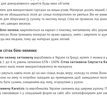
 для декоративного укриття будь-яких об'єктів.
яти для використання городах на кілька років. Матеріал досить міцний, 
и не збільшуються, після дії сонця поліпропілен не рветься. Він не важки
ти для зберігання (у сухому та чистому місці). Сітка не провисає під діє
 неї, швидко висихає.
біло-зелена
закріплюється на каркасі з пластику, металевому або дерев
ліпсах. Вони тримають матеріал по краях каркасу, зняти і закріпити їх д
дь-яка людина, тому що матеріал дуже легкий.
 сіток біло-зелених
іло-зелену затіняючу
виробляють в Україні та Греції, купити її можна в
д 2 до 6 м, рівень затінення 65% і 100%.
Сітка затіняюча Смугаста К
еленої маси, може використовуватися як маскуюча.
 рвуться, навіть після дії на них сонця, води, вітру, холоду та спеки. Вон
ни, на зиму їх потрібно складати до приміщення, щоб залишалися чис
ть бути сухими, очищеними від пилу, згорнутими у рулон.
тіняючу Karatzis
та виробництва України залежить від ширини рулону. П
, замовивши її у спеціальній формі на сайті, або зателефонувати для з