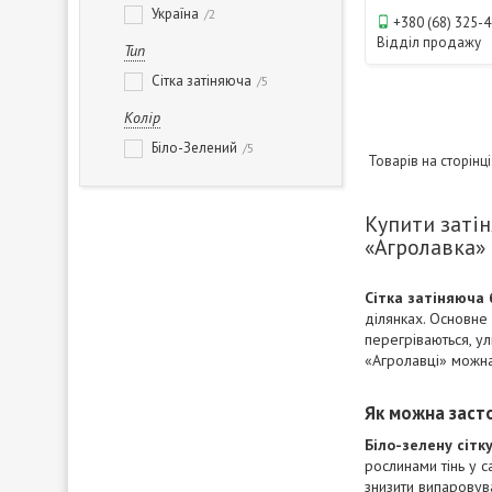
Україна
2
+380 (68) 325-
Відділ продажу
Тип
Сітка затіняюча
5
Колір
Біло-Зелений
5
Купити затін
«Агролавка»
Сітка затіняюча 
ділянках. Основне 
перегріваються, у
«Агролавці» можна
Як можна засто
Біло-зелену сітк
рослинами тінь у 
знизити випаровув