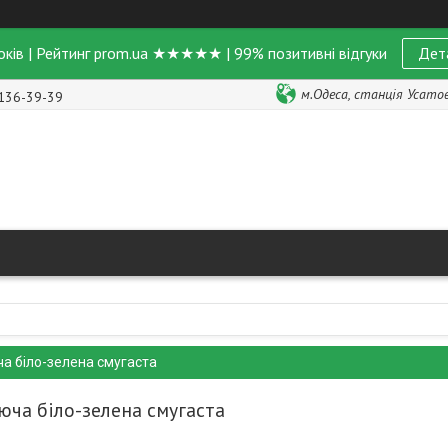
оків | Рейтинг prom.ua ★★★★★ | 99% позитивні відгуки
Дет
м.Одеса, станція Усатове
 136-39-39
ча біло-зелена смугаста
юча біло-зелена смугаста