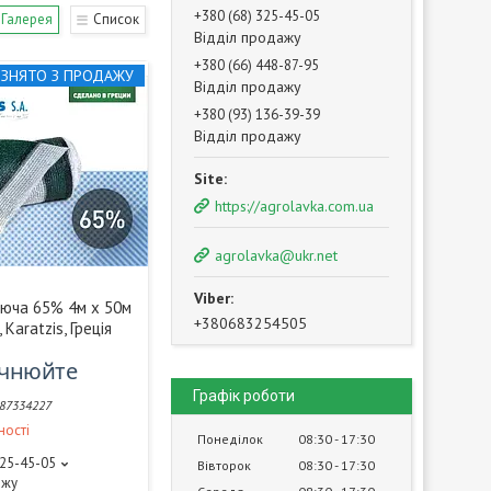
+380 (68) 325-45-05
Галерея
Список
Відділ продажу
+380 (66) 448-87-95
ЗНЯТО З ПРОДАЖУ
Відділ продажу
+380 (93) 136-39-39
Відділ продажу
https://agrolavka.com.ua
agrolavka@ukr.net
яюча 65% 4м х 50м
+380683254505
 Karatzis, Греція
очнюйте
Графік роботи
87334227
ності
Понеділок
08:30
17:30
325-45-05
Вівторок
08:30
17:30
ажу