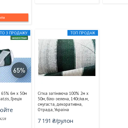
ити
ТО З ПРОДАЖУ
ТОП ПРОДАЖ
а 65% 6м х 50м
Сітка затіняюча 100% 2м х
atzis, Греція
50м, біло-зелена, 140г/кв.м,
смугаста, декоративна,
нюйте
Отрада, Україна
4228
7 191 ₴/рулон
і