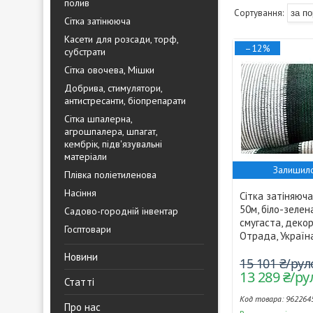
полив
Сітка затінююча
Касети для розсади, торф,
–12%
субстрати
Сітка овочева, Мішки
Добрива, стимулятори,
антистресанти, біопрепарати
Сітка шпалерна,
агрошпалера, шпагат,
кембрік, підв'язувальні
матеріали
Залишило
Плівка поліетиленова
Насіння
Сітка затіняюч
50м, біло-зелена
Садово-городній інвентар
смугаста, деко
Госптовари
Отрада, Україн
Новини
15 101 ₴/рул
13 289 ₴/р
Статті
962264
Про нас