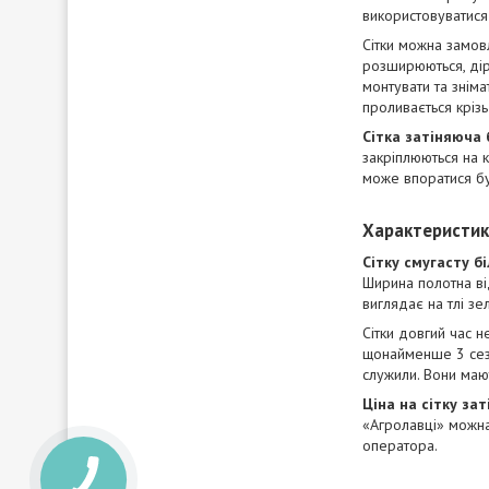
використовуватися
Сітки можна замовл
розширюються, дірк
монтувати та зніма
проливається крізь
Сітка затіняюча 
закріплюються на к
може впоратися бу
Характеристики
Сітку смугасту б
Ширина полотна ві
виглядає на тлі з
Сітки довгий час не
щонайменше 3 сезо
служили. Вони маю
Ціна на сітку за
«Агролавці» можна
оператора.