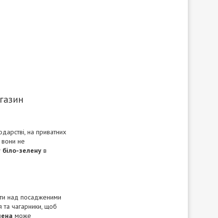
агазин
одарстві, на приватних
м вони не
 біло-зелену
в
вати над посадженими
я та чагарники, щоб
лена
може