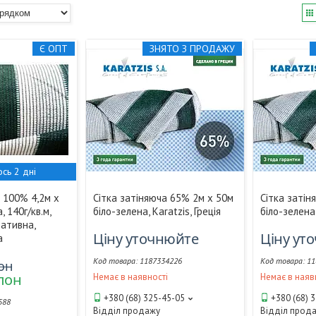
Є ОПТ
ЗНЯТО З ПРОДАЖУ
сь 2 дні
а 100% 4,2м х
Сітка затіняюча 65% 2м х 50м
Сітка затін
, 140г/кв.м,
біло-зелена, Karatzis, Греція
біло-зелена,
ративна,
Ціну уточнюйте
Ціну ут
а
1187334226
11
он
улон
Немає в наявності
Немає в наяв
+380 (68) 325-45-05
+380 (68) 
588
Відділ продажу
Відділ прод