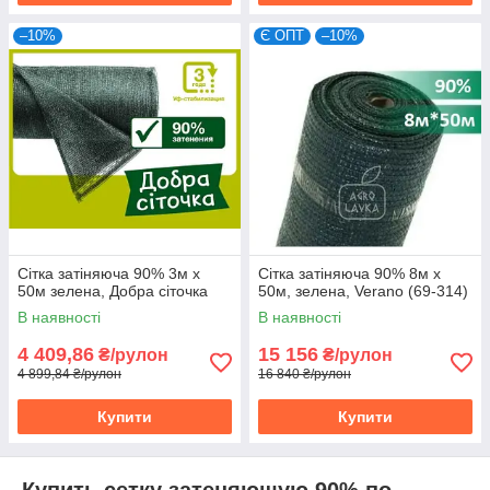
–10%
Є ОПТ
–10%
Сітка затіняюча 90% 3м х
Сітка затіняюча 90% 8м х
50м зелена, Добра сіточка
50м, зелена, Verano (69-314)
В наявності
В наявності
4 409,86
15 156
₴/рулон
₴/рулон
4 899,84 ₴/рулон
16 840 ₴/рулон
Купити
Купити