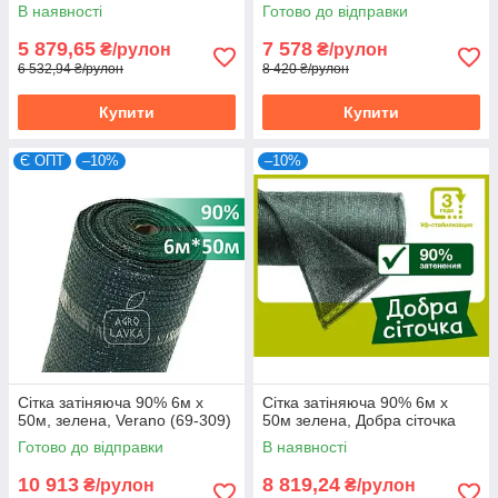
В наявності
Готово до відправки
5 879,65
7 578
₴/рулон
₴/рулон
6 532,94 ₴/рулон
8 420 ₴/рулон
Купити
Купити
Є ОПТ
–10%
–10%
Сітка затіняюча 90% 6м х
Сітка затіняюча 90% 6м х
50м, зелена, Verano (69-309)
50м зелена, Добра сіточка
Готово до відправки
В наявності
10 913
8 819,24
₴/рулон
₴/рулон