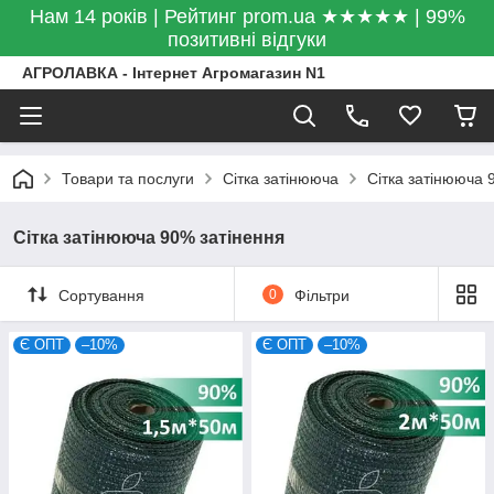
Нам 14 років | Рейтинг prom.ua ★★★★★ | 99%
позитивні відгуки
АГРОЛАВКА - Інтернет Агромагазин N1
Товари та послуги
Сітка затінююча
Сітка затінююча 
Сітка затінююча 90% затінення
Сортування
0
Фільтри
Є ОПТ
–10%
Є ОПТ
–10%