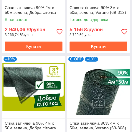
Сітка затіняюча 90% 2м х
Сітка затіняюча 90% 3м х
50м зелена, Добра сіточка
50м, зелена, Verano (69-312)
В наявності
Готово до відправки
2 940,06
5 156
₴/рулон
₴/рулон
3 266,74 ₴/рулон
5 729 ₴/рулон
Купити
Купити
–10%
Є ОПТ
–10%
Сітка затіняюча 90% 4м х
Сітка затіняюча 90% 4м х
50м зелена, Добра сіточка
50м, зелена, Verano (69-308)