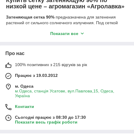
Купить сетку затеняющую 90% по
низкой цене – агромагазин «Агролавка»
Затеняющая сетка 90%
предназначена для затенения
растений от сильного солнечного излучения. Под сеткой
растения не перегреваются и не страдают от
Показати все
ультрафиолета.
Купить затеняющую сетку 90%
в Украине
можно магазине агротоваров «Агролавка».
Как используют сетку затеняющую 90%
Про нас
Купить затеняющую сетку 90%
можно для укрытия
овощных грядок, чтобы создать тень над растениями и
100% позитивних з 215 відгуків за рік
уберечь их от солнца. Плотную
сетку затеняющую 90%
Працює з 19.03.2012
можно натягивать над местами отдыха, на дачах и частных
участках, на которых также требуется защита от солнца и
м. Одеса
горячего ветра.
м.Одеса, станція Усатове, вул.Павлова,15, Одеса,
Затеняющая сетка 90 процентов
применяется для укрытия
Україна
строительных площадок, которые тоже нужно защитить от
Контакти
солнца. Их можно натягивать над любыми объектами, где
есть люди. Сетки надежно защищают от солнца, ветра,
Сьогодні працює з 08:30 до 17:30
пыли, они также используются и с декоративными целями.
Показати весь графік роботи
Характеристики затеняющих сеток 90%