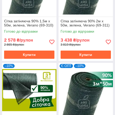
Сітка затіняюча 90% 1,5м х
Сітка затіняюча 90% 2м х
50м, зелена, Verano (69-310)
50м, зелена, Verano (69-311)
Готово до відправки
Готово до відправки
2 578
3 438
₴/рулон
₴/рулон
2 865 ₴/рулон
3 819 ₴/рулон
Купити
Купити
–10%
Є ОПТ
–10%