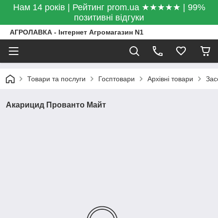
Нам 14 років | Рейтинг prom.ua ★★★★★ | 99%
позитивні відгуки
АГРОЛАВКА - Інтернет Агромагазин N1
Товари та послуги
Госптовари
Архівні товари
Зас
Акарицид Прованто Майт