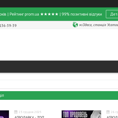
оків | Рейтинг prom.ua ★★★★★ | 99% позитивні відгуки
Дет
м.Одеса, станція Усатове
 136-39-39
діл
23 грудня 2025
26 г
АГРОЛАВКА - ТОП
АГРОЛ