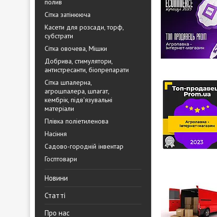
полив
Сітка затінююча
Касети для розсади, торф,
субстрати
Сітка овочева, Мішки
Добрива, стимулятори,
антистресанти, біопрепарати
Сітка шпалерна,
агрошпалера, шпагат,
кембрік, підв'язувальні
матеріали
Плівка поліетиленова
Насіння
Садово-городній інвентар
Госптовари
Новини
Статті
Про нас