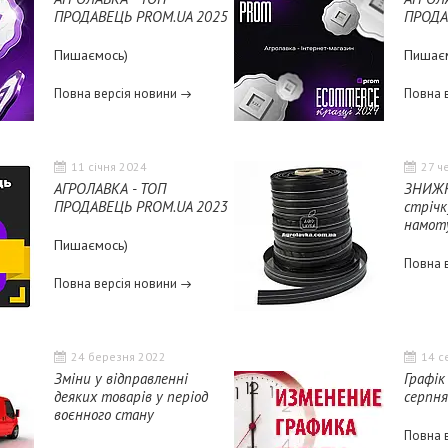
ПРОДАВЕЦЬ PROM.UA 2025
ПРОДА
Пишаємось)
Пишає
Повна версія новини
Повна 
11 січня 2024
27 ч
АГРОЛАВКА - ТОП
ЗНИЖК
ПРОДАВЕЦЬ PROM.UA 2023
стрічк
намоту
Пишаємось)
Повна 
Повна версія новини
24 березня 2022
14 с
Зміни у відправленні
Графік
деяких товарів у період
серпня
воєнного стану
Повна 