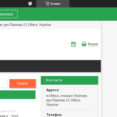
Кошик
альніше
, вул.Павлова,15, Одеса, Україна
Кошик
Контакти
Знайти
м.Одеса, станція Усатове,
вул.Павлова,15, Одеса,
Україна
рудня 2024
АВКА - ТОП