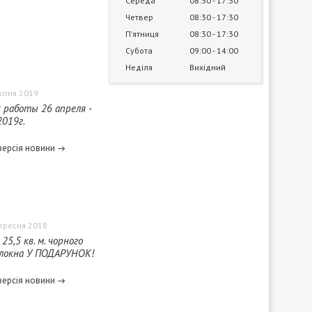
Середа
08:30
17:30
Четвер
08:30
17:30
Пʼятниця
08:30
17:30
Субота
09:00
14:00
Неділя
Вихідний
вітня 2019
 работы 26 апреля -
2019г.
версія новини
ересня 2018
25,5 кв. м. чорного
олокна У ПОДАРУНОК!
версія новини