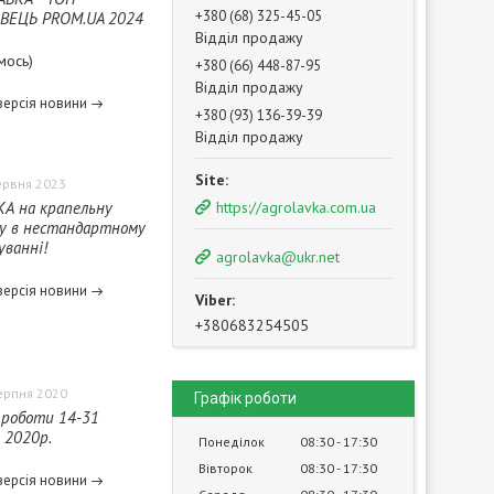
+380 (68) 325-45-05
ВЕЦЬ PROM.UA 2024
Відділ продажу
мось)
+380 (66) 448-87-95
Відділ продажу
версія новини
+380 (93) 136-39-39
Відділ продажу
ервня 2023
https://agrolavka.com.ua
А на крапельну
у в нестандартному
ванні!
agrolavka@ukr.net
версія новини
+380683254505
ерпня 2020
Графік роботи
 роботи 14-31
 2020р.
Понеділок
08:30
17:30
Вівторок
08:30
17:30
версія новини