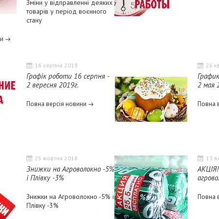
Зміни у відправленні деяких
товарів у період воєнного
стану
ни
16 серпня 2019
26 к
Графік роботи 16 серпня -
График
2 вересня 2019г.
2 мая 
Повна версія новини
Повна 
25 жовтня 2018
13 в
Знижки на Агроволокно -5%
АКЦІЯ! 
і Плівку -3%
агров
Знижки на Агроволокно -5% і
Повна 
Плівку -3%