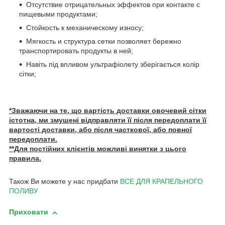
Отсутствие отрицательных эффектов при контакте с
пищевыми продуктами;
Стойкость к механическому износу;
Мягкость и структура сетки позволяет бережно
транспортировать продукты в ней;
Навіть під впливом ультрафіолету зберігається колір
сітки;
*Зважаючи на те, що вартість доставки овочевий сітки
істотна, ми змушені відправляти її після передоплати її
вартості доставки, або після часткової, або повної
передоплати.
**Для постійних клієнтів можливі винятки з цього
правила.
Також Ви можете у нас придбати
ВСЕ ДЛЯ КРАПЕЛЬНОГО
ПОЛИВУ
Приховати