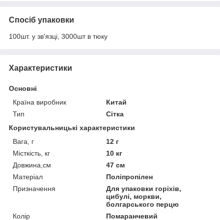
Спосіб упаковки
100шт. у зв'язці, 3000шт в тюку
Характеристики
Основні
Країна виробник
Китай
Тип
Сітка
Користувальницькі характеристики
Вага, г
12 г
Місткість, кг
10 кг
Довжина,см
47 см
Матеріал
Поліпропілен
Призначення
Для упаковки горіхів,
цибулі, моркви,
болгарського перцю
Колір
Помаранчевий