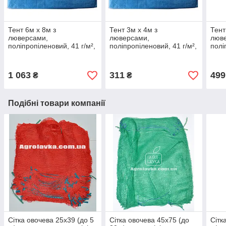
Тент 6м х 8м з
Тент 3м х 4м з
Тент
люверсами,
люверсами,
люв
поліпропіленовий, 41 г/м²,
поліпропіленовий, 41 г/м²,
полі
X-Treme
X-Treme
X-T
1 063
311
499
₴
₴
Подібні товари компанії
Сітка овочева 25х39 (до 5
Сітка овочева 45х75 (до
Сітк