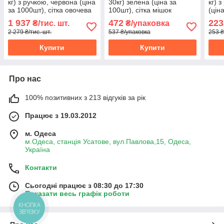
кг) з ручкою, червона (ціна
30кг) зелена (ціна за
кг) 
за 1000шт), сітка овочева
100шт), сітка мішок
(цін
(мішок) (6869)
овочева (6898)
овоч
1 937
472
223
₴/тис. шт.
₴/упаковка
2 279 ₴/тис. шт.
537 ₴/упаковка
253 ₴
Купити
Купити
Про нас
100% позитивних з 213 відгуків за рік
Працює з 19.03.2012
м. Одеса
м.Одеса, станція Усатове, вул.Павлова,15, Одеса,
Україна
Контакти
Сьогодні працює з 08:30 до 17:30
Показати весь графік роботи
КНОПКА
ЗВ'ЯЗКУ