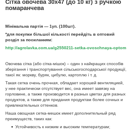
Сітка овочева 30х47 (до 10 кг) з ручкою
помаранчева
Мінімальна партія ― 1уп. (100шт).
*для покупки більшої кількості перейдіть в оптовий
розділ за посиланням:
http://agrolavka.com.ua/g2550211-setka-ovoschnaya-optom
Овочева сітка (або сітка-мішок) – один з найкращих способів
зберігання і транспортування сільськогосподарської продукції,
такої як: моркву, буряк, цибулю, картоплю і т. д.
Такая сетка очень прочная, обладает хорошей вентиляцией,
у нее практически отсутствует вес, она имеет завязку на
горловине, а также производится в разных цветах для разных
продуктов, а также для придания продуктам более сочных и
привлекательных оттенков.
Наша овощная сетка-мешок имеет дополнительный ряд
преимуществ, таких как:
Устойчивость к низким и высоким температурам;