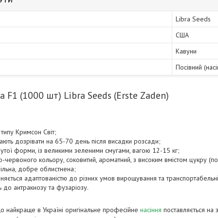
БУТИ
Libra Seeds
США
Кавуни
Посівний (насі
 F1 (1000 шт) Libra Seeds (Erste Zaden)
 типу Кримсон Світ;
ають дозрівати на 65-70 день після висадки розсади;
утої форми, із великими зеленими смугами, вагою 12-15 кг;
-червоного кольору, соковитий, ароматний, з високим вмістом цукру (п
ільна, добре облистнена;
зняється адаптованістю до різних умов вирощування та транспортабельні
ь до антракнозу та фузаріозу.
що найкраще в Україні оригінальне професійне
насіння
поставляється на 