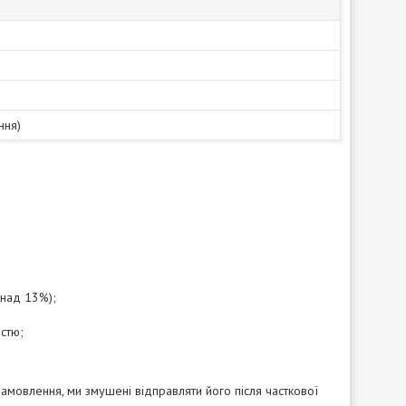
ння)
онад 13%);
стю;
замовлення, ми змушені відправляти його після часткової