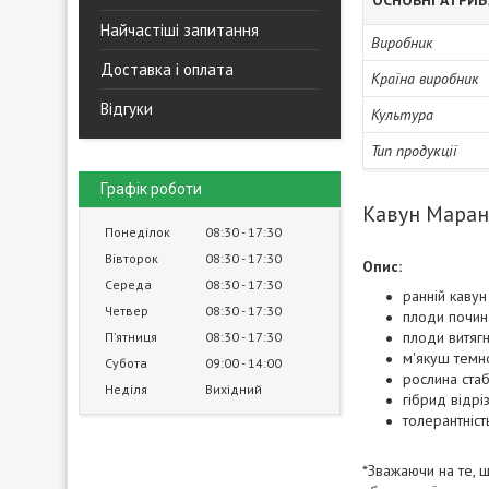
ОСНОВНІ АТРИ
Найчастіші запитання
Виробник
Доставка і оплата
Країна виробник
Відгуки
Культура
Тип продукції
Графік роботи
Кавун Марана
Понеділок
08:30
17:30
Вівторок
08:30
17:30
Опис:
Середа
08:30
17:30
ранній кавун
Четвер
08:30
17:30
плоди почин
плоди витягн
Пʼятниця
08:30
17:30
м'якуш темно
Субота
09:00
14:00
рослина стаб
Неділя
Вихідний
гібрид відрі
толерантніст
*Зважаючи на те, 