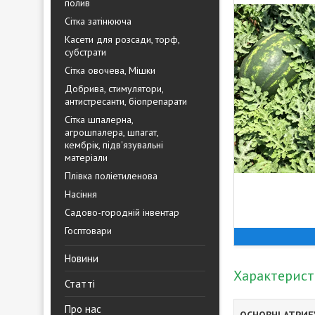
полив
Сітка затінююча
Касети для розсади, торф,
субстрати
Сітка овочева, Мішки
Добрива, стимулятори,
антистресанти, біопрепарати
Сітка шпалерна,
агрошпалера, шпагат,
кембрік, підв'язувальні
матеріали
Плівка поліетиленова
Насіння
Садово-городній інвентар
Госптовари
Новини
Характерис
Статті
Про нас