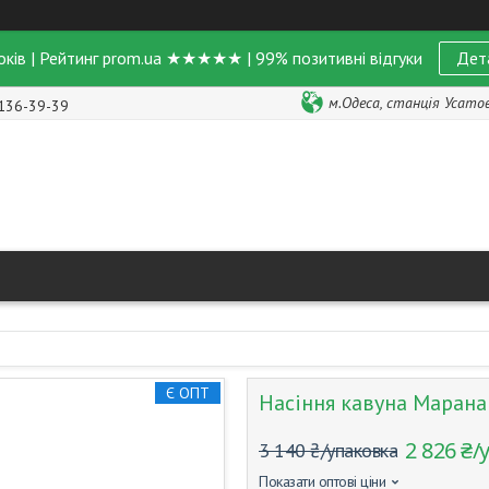
оків | Рейтинг prom.ua ★★★★★ | 99% позитивні відгуки
Дет
м.Одеса, станція Усатове
 136-39-39
Є ОПТ
Насіння кавуна Марана 
2 826 ₴/
3 140 ₴/упаковка
Показати оптові ціни