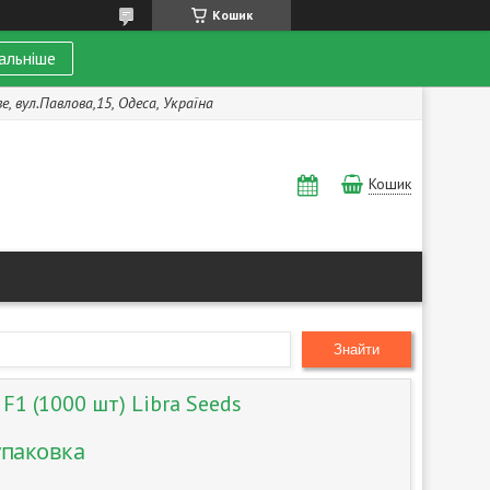
Кошик
альніше
, вул.Павлова,15, Одеса, Україна
Кошик
Знайти
F1 (1000 шт) Libra Seeds
упаковка