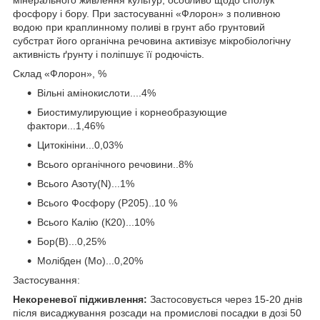
мінерального живлення культур, особливо щодо сполук
фосфору і бору. При застосуванні «Флорон» з поливною
водою при краплинному поливі в грунт або грунтовий
субстрат його органічна речовина активізує мікробіологічну
активність ґрунту і поліпшує її родючість.
Склад «Флорон», %
Вільні амінокислоти....4%
Биостимулирующие і корнеобразующие
фактори...1,46%
Цитокініни...0,03%
Всього органічного речовини..8%
Всього Азоту(N)...1%
Всього Фосфору (Р205)..10 %
Всього Калію (К20)...10%
Бор(В)...0,25%
Молібден (Мо)...0,20%
Застосування:
Некореневої підживлення:
Застосовується через 15-20 днів
після висаджування розсади на промислові посадки в дозі 50