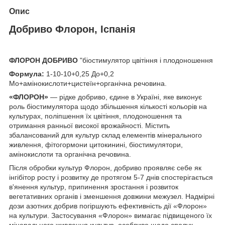
Опис
Добриво Флорон, Іспанія
ФЛОРОН ДОБРИВО
"біостимулятор цвітіння і плодоношення
Формула:
1-10-10+0,25 До+0,2
Mo+амінокислоти+цистеїн+органічна речовина.
«ФЛОРОН»
— рідке добриво, єдине в Україні, яке виконує
роль біостимулятора щодо збільшення кількості кольорів на
культурах, поліпшення їх цвітіння, плодоношення та
отримання ранньої високої врожайності. Містить
збалансований для культур склад елементів мінерального
живлення, фітогормони цитокинині, біостимулятори,
амінокислоти та органічна речовина.
Після обробки культур Флорон, добриво проявляє себе як
інгібітор росту і розвитку де протягом 5-7 днів спостерігається
в'янення культур, припинення зростання і розвиток
вегетативних органів і зменшення довжини межузел. Надмірні
дози азотних добрив погіршують ефективність дії «Флорон»
на культури. Застосування «Флорон» вимагає підвищеного їх