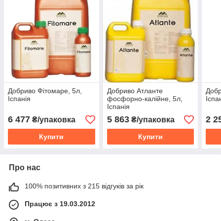
Добриво Фітомаре, 5л,
Добриво Атланте
Добр
Іспанія
фосфорно-калійне, 5л,
Іспа
Іспанія
6 477
5 863
2 2
₴/упаковка
₴/упаковка
Купити
Купити
Про нас
100% позитивних з 215 відгуків за рік
Працює з 19.03.2012