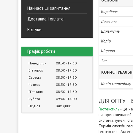
ОСНОВНІ
Найчастіші запитання
Виробник
Доставка і оплата
Довжина
Відгуки
Щільність
Колір
Ширина
Графік роботи
Тип
Понеділок
08:30
17:30
Вівторок
08:30
17:30
КОРИСТУВАЛЬН
Середа
08:30
17:30
Колір матеріалу
Четвер
08:30
17:30
Пʼятниця
08:30
17:30
Субота
09:00
14:00
ДЛЯ ОПТУ І
Неділя
Вихідний
Геотекстиль
- це не
використовуваний в
системи, тунелі, с
Термін служби гео
Геотекстиль Agree