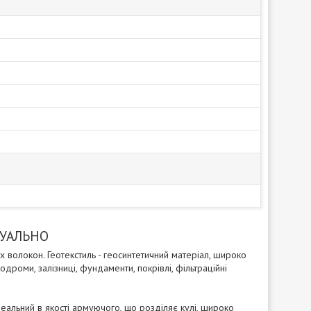
ДУАЛЬНО
 волокон. Геотекстиль - геосинтетичний матеріал, широко
дроми, залізниці, фундаменти, покрівлі, фільтраційні
еальний в якості армуючого, що розділяє кулі, широко