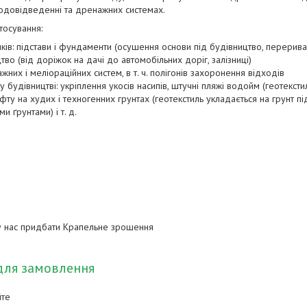
водовідведенні та дренажних системах.
тосування:
ків: підстави і фундаменти (осушення основи під будівництво, перерива
о (від доріжок на дачі до автомобільних доріг, залізниці)
них і меліораційних систем, в т. ч. полігонів захоронення відходів
удівництві: укріплення укосів насипів, штучні пляжі водойм (геотекстил
ту на худих і техногенних грунтах (геотекстиль укладається на грунт п
и ґрунтами) і т. д.
у нас придбати Крапельне зрошення
для замовлення
йте