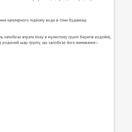
ння капілярного підйому води в стіни будівель)
ь запобігає втрати піску в мулистому грунті берегів водойм),
ід родючий шар ґрунту, що запобігає його вимивання і