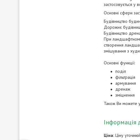
застосовується у 
Основні сфери зас
Будівництво будин
Дорожнє будівництв
Будівництво дренаж
При ландшафтному б
створення ландшаф
змішування з худим
Основні функції:
поділ
фільтрація
армування
дренаж
зміцнення
Також Ви можете 
Інформація 
Ціна:
Ціну уточню