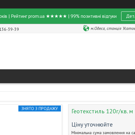
оків | Рейтинг prom.ua ★★★★★ | 99% позитивні відгуки
Дет
м.Одеса, станція Усатове
 136-39-39
ЗНЯТО З ПРОДАЖУ
Геотекстиль 120г/кв. м 
Ціну уточнюйте
Мінімальна сума замовлення на са