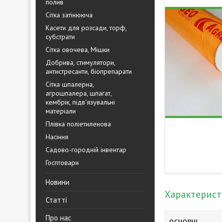
полив
Сітка затінююча
Касети для розсади, торф,
субстрати
Сітка овочева, Мішки
Добрива, стимулятори,
антистресанти, біопрепарати
Сітка шпалерна,
агрошпалера, шпагат,
кембрік, підв'язувальні
матеріали
Плівка поліетиленова
Насіння
Садово-городній інвентар
Госптовари
Новини
Характерис
Статті
Про нас