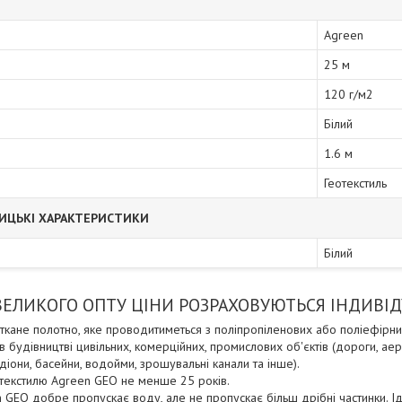
Agreen
25 м
120 г/м2
Білий
1.6 м
Геотекстиль
ИЦЬКІ ХАРАКТЕРИСТИКИ
Білий
 ВЕЛИКОГО ОПТУ ЦІНИ РОЗРАХОВУЮТЬСЯ ІНДИВІ
ткане полотно, яке проводитиметься з поліпропіленових або поліефірних
 будівництві цивільних, комерційних, промислових об'єктів (дороги, аеро
тадіони, басейни, водойми, зрошувальні канали та інше).
текстилю Agreen GEO не менше 25 років.
n GEO добре пропускає воду, але не пропускає більш дрібні частинки. Ід