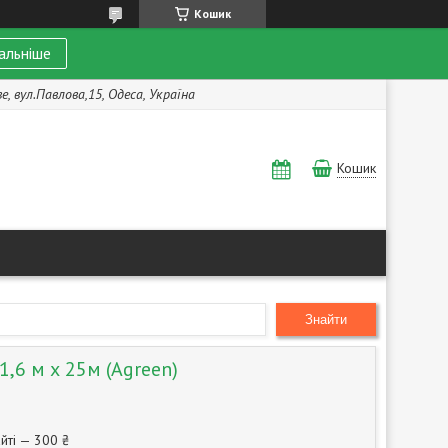
Кошик
альніше
, вул.Павлова,15, Одеса, Україна
Кошик
Знайти
1,6 м х 25м (Agreen)
йті — 300 ₴