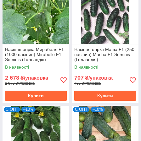
Насіння огірка Мирабелл F1
Насіння огірка Маша F1 (250
(1000 насінин) Mirabelle F1
насінин) Masha F1 Seminis
Seminis (Голландія)
(Голландія)
В наявності
В наявності
2 678
707
₴/упаковка
₴/упаковка
2 976 ₴/упаковка
785 ₴/упаковка
Купити
Купити
Є ОПТ
–10%
Є ОПТ
–10%