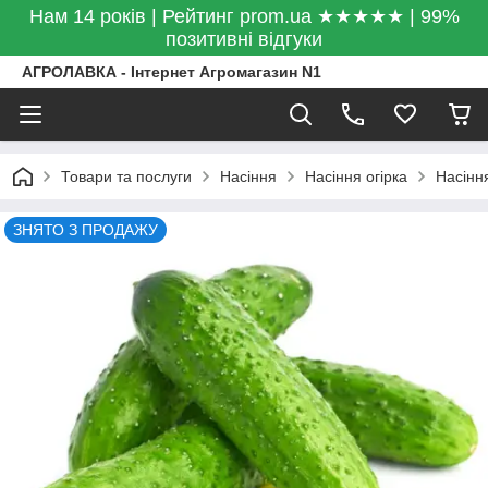
Нам 14 років | Рейтинг prom.ua ★★★★★ | 99%
позитивні відгуки
АГРОЛАВКА - Інтернет Агромагазин N1
Товари та послуги
Насіння
Насіння огірка
Насіння
ЗНЯТО З ПРОДАЖУ