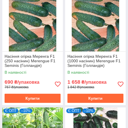
Насіння огірка Меренга F1
Насіння огірка Меренга F1
(250 насінин) Merengue F1
(1000 насінин) Merengue F1
Seminis (Голландія)
Seminis (Голландія)
В наявності
В наявності
690
1 658
₴/упаковка
₴/упаковка
767 ₴/упаковка
1 842 ₴/упаковка
Купити
Купити
Є ОПТ
–10%
Є ОПТ
–10%