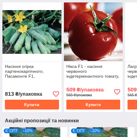
Насіння огірка
Нікса F1 - насіння
Лагр
партенокарпічного,
червоного
черв
Пасамонте F1,
індетермінантного томату,
інде
(500семян), Syngenta,
100 нас., Libra Seeds
100 
Швейцарія
509
509
₴/упаковка
813
₴/упаковка
565 ₴/упаковка
565 ₴
Купити
Купити
Акційні пропозиції та новинки
Є ОПТ
–10%
Є ОПТ
–10%