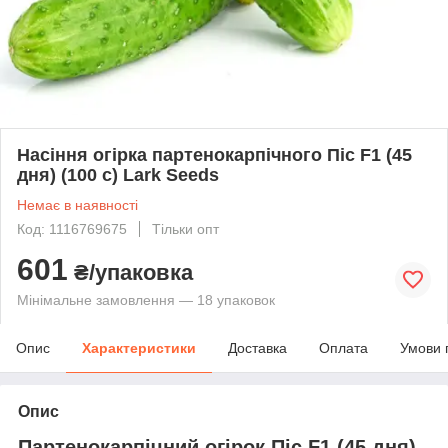
Насіння огірка партенокарпічного Піс F1 (45
дня) (100 с) Lark Seeds
Немає в наявності
Код: 1116769675
Тільки опт
601
₴/упаковка
Мінімальне замовлення — 18 упаковок
Опис
Характеристики
Доставка
Оплата
Умови 
Опис
Партенокарпічний огірок Піс F1 (45 дня)