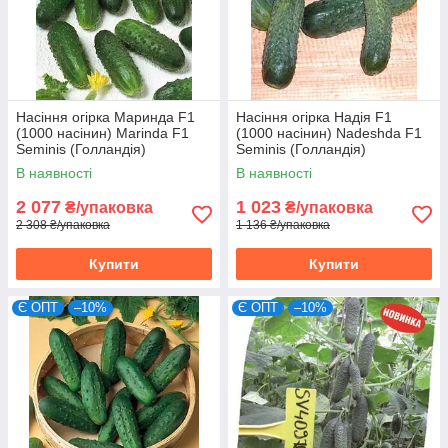
Насіння огірка Маринда F1
Насіння огірка Надія F1
(1000 насінин) Marinda F1
(1000 насінин) Nadeshda F1
Seminis (Голландія)
Seminis (Голландія)
В наявності
В наявності
2 077
1 023
₴/упаковка
₴/упаковка
2 308 ₴/упаковка
1 136 ₴/упаковка
Купити
Купити
Є ОПТ
–10%
Є ОПТ
–10%