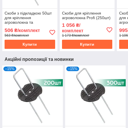
Скоби з підкладкою 50шт
Скоби для кріплення
Скоб
для кріплення
агроволокна Profi (250шт)
для 
агроволокна та
агро
1 056
₴/
агротканини Profi
агро
506
995
₴/комплект
комплект
563 ₴/комплект
1 173 ₴/комплект
1 106
Купити
Купити
Акційні пропозиції та новинки
–15%
–15%