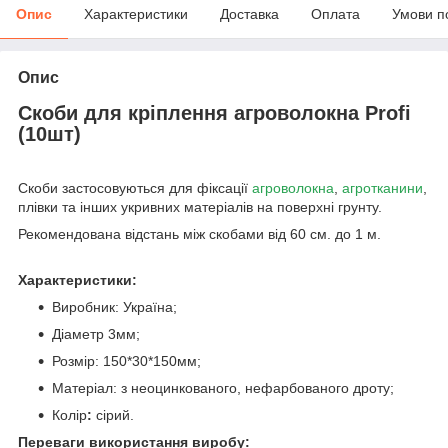
Опис
Характеристики
Доставка
Оплата
Умови п
Опис
Скоби для кріплення агроволокна Profi
(10шт)
Скоби застосовуються для фіксації
агроволокна
,
агротканини
,
плівки та інших укривних матеріалів на поверхні грунту.
Рекомендована відстань між скобами від 60 см. до 1 м.
Характеристики:
Виробник: Україна;
Діаметр 3мм;
Розмір: 150*30*150мм;
Матеріал: з неоцинкованого, нефарбованого дроту;
Колір
:
сірий.
Переваги використання виробу: