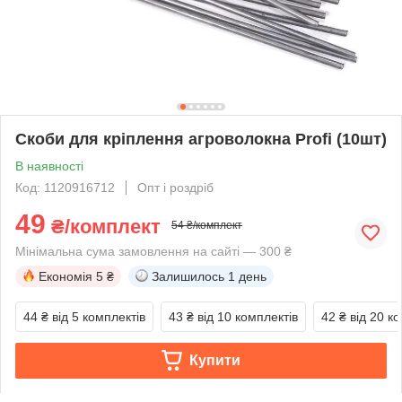
Скоби для кріплення агроволокна Profi (10шт)
В наявності
Код: 1120916712
Опт і роздріб
49
₴/комплект
54 ₴/комплект
Мінімальна сума замовлення на сайті — 300 ₴
Економія
5 ₴
Залишилось
1 день
44 ₴
від 5 комплектів
43 ₴
від 10 комплектів
42 ₴
від 20 к
Купити