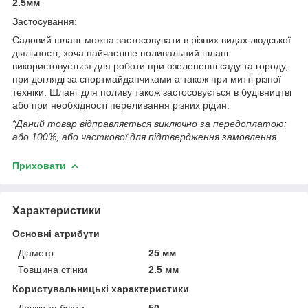
2.5мм
Застосування:
Садовий шланг можна застосовувати в різних видах людської
діяльності, хоча найчастіше поливальний шланг
використовується для роботи при озелененні саду та городу,
при догляді за спортмайданчиками а також при митті різної
техніки. Шланг для поливу також застосовується в будівництві
або при необхідності переливання різних рідин.
*Даний товар відправляється виключно за передоплатою:
або 100%, або часткової для підтвердження замовлення.
Приховати
Характеристики
Основні атрибути
Діаметр
25 мм
Товщина стінки
2.5 мм
Користувальницькі характеристики
Довжина бухти
50