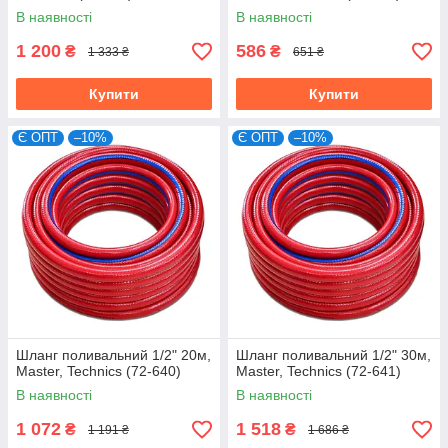
В наявності
В наявності
1 200
586
₴
₴
1 333 ₴
651 ₴
Купити
Купити
Є ОПТ
–10%
Є ОПТ
–10%
Шланг поливальний 1/2" 20м,
Шланг поливальний 1/2" 30м,
Master, Technics (72-640)
Master, Technics (72-641)
В наявності
В наявності
1 072
1 518
₴
₴
1 191 ₴
1 686 ₴