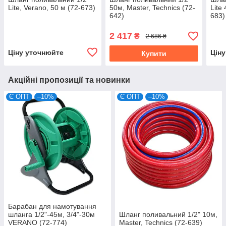
Lite, Verano, 50 м (72-673)
50м, Master, Technics (72-
Lite
642)
683)
2 417
₴
2 686 ₴
Ціну уточнюйте
Цін
Купити
Акційні пропозиції та новинки
Є ОПТ
–10%
Є ОПТ
–10%
Барабан для намотування
шланга 1/2"-45м, 3/4"-30м
Шланг поливальний 1/2" 10м,
VERANO (72-774)
Master, Technics (72-639)