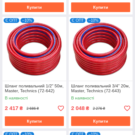
Купити
Купити
Є ОПТ
–10%
Є ОПТ
–10%
Шланг поливальний 1/2" 50м,
Шланг поливальний 3/4" 20м,
Master, Technics (72-642)
Master, Technics (72-643)
В наявності
В наявності
2 417
2 048
₴
₴
2 686 ₴
2 276 ₴
Купити
Купити
Є ОПТ
–10%
Є ОПТ
–10%