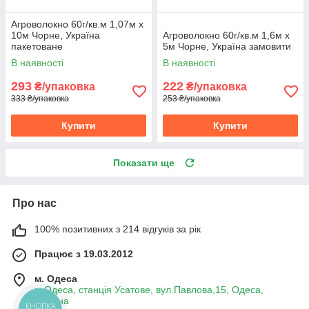
Агроволокно 60г/кв.м 1,07м х
10м Чорне, Україна
Агроволокно 60г/кв.м 1,6м х
пакетоване
5м Чорне, Україна замовити
В наявності
В наявності
293
222
₴/упаковка
₴/упаковка
333 ₴/упаковка
253 ₴/упаковка
Купити
Купити
Показати ще
Про нас
100% позитивних з 214 відгуків за рік
Працює з 19.03.2012
м. Одеса
м.Одеса, станція Усатове, вул.Павлова,15, Одеса,
Україна
КНОПКА