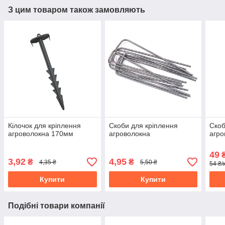
З цим товаром також замовляють
Кілочок для кріплення
Скоби для кріплення
Скоб
агроволокна 170мм
агроволокна
агро
49
₴
3,92
4,95
₴
₴
4,35 ₴
5,50 ₴
54 ₴/
Купити
Купити
Подібні товари компанії