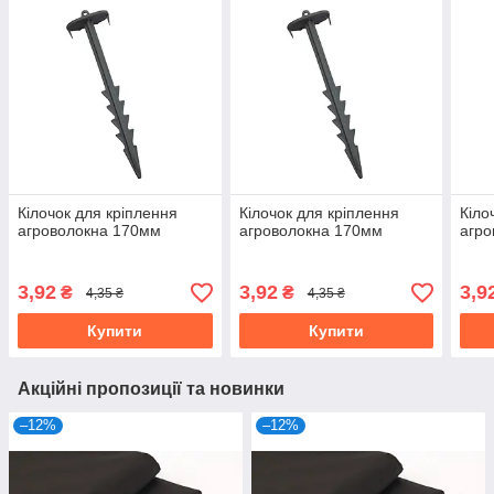
Кілочок для кріплення
Кілочок для кріплення
Кіло
агроволокна 170мм
агроволокна 170мм
агро
3,92
3,92
3,9
₴
₴
4,35 ₴
4,35 ₴
Купити
Купити
Акційні пропозиції та новинки
–12%
–12%