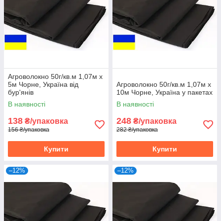
Агроволокно 50г/кв.м 1,07м х
5м Чорне, Україна від
Агроволокно 50г/кв.м 1,07м х
бур'янів
10м Чорне, Україна у пакетах
В наявності
В наявності
138
248
₴/упаковка
₴/упаковка
156 ₴/упаковка
282 ₴/упаковка
Купити
Купити
–12%
–12%