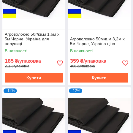
Агроволокно 50г/кв.м 1,6м х
5м Чорне, Україна для
Агроволокно 50г/кв.м 3,2м х
полуниці
5м Чорне, Україна ціна
В наявності
В наявності
185
359
₴/упаковка
₴/упаковка
211 ₴/упаковка
408 ₴/упаковка
Купити
Купити
–12%
–12%