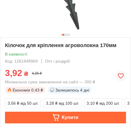
Кілочок для кріплення агроволокна 170мм
В наявності
Код: 1261848969
Опт і роздріб
3,92
₴
4,35 ₴
Мінімальна сума замовлення на сайті — 300 ₴
Економія
0.43 ₴
Залишилось
4 дні
3,56 ₴
від 50 шт.
3,28 ₴
від 100 шт.
3,10 ₴
від 200 шт.
3
Купити