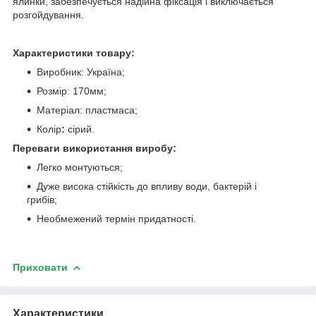
ялинки, забезпечується надійна фіксація і виключається
розгойдування.
Характеристики товару:
Виробник: Україна;
Розмір: 170мм;
Матеріал: пластмаса;
Колір
:
сірий.
Переваги використання виробу:
Легко монтуються
;
Дуже висока стійкість до впливу води, бактерій і
грибів
;
Необмежений термін придатності.
Приховати
Характеристики