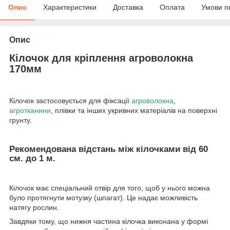
Опис
Характеристики
Доставка
Оплата
Умови п
Опис
Кілочок для кріплення агроволокна
170мм
Кілочок застосовується для фіксації
агроволокна
,
агротканини
, плівки та інших укривних матеріалів на поверхні
грунту.
Рекомендована відстань між кілочками від 60
см. до 1 м.
Кілочок має спеціальний отвір для того, щоб у нього можна
було протягнути мотузку (шпагат). Це надає можливість
натягу рослин.
Завдяки тому, що нижня частина кілочка виконана у формі