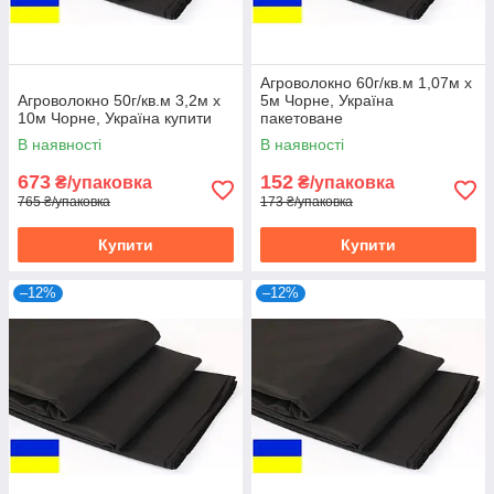
Агроволокно 60г/кв.м 1,07м х
Агроволокно 50г/кв.м 3,2м х
5м Чорне, Україна
10м Чорне, Україна купити
пакетоване
В наявності
В наявності
673
152
₴/упаковка
₴/упаковка
765 ₴/упаковка
173 ₴/упаковка
Купити
Купити
–12%
–12%