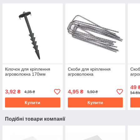
Кілочок для кріплення
Скоби для кріплення
Скоб
агроволокна 170мм
агроволокна
агро
49
₴
3,92
4,95
₴
₴
4,35 ₴
5,50 ₴
54 ₴/
Купити
Купити
Подібні товари компанії