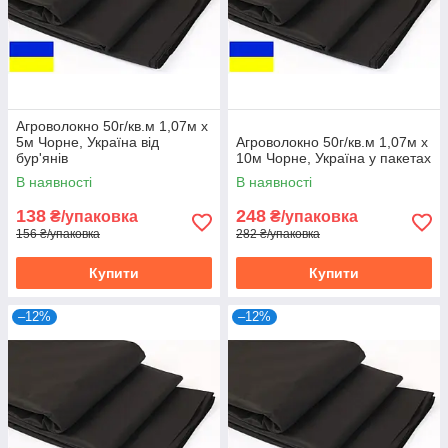
Агроволокно 50г/кв.м 1,07м х
5м Чорне, Україна від
Агроволокно 50г/кв.м 1,07м х
бур'янів
10м Чорне, Україна у пакетах
В наявності
В наявності
138
248
₴/упаковка
₴/упаковка
156 ₴/упаковка
282 ₴/упаковка
Купити
Купити
–12%
–12%