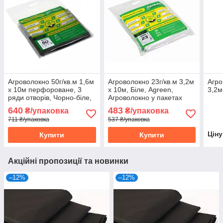
Агроволокно 50г/кв.м 1,6м
Агроволокно 23г/кв.м 3,2м
Агро
х 10м перфороване, 3
х 10м, Біле, Agreen,
3,2м
ряди отворів, Чорно-біле,
Агроволокно у пакетах
Agreen
640
483
₴/упаковка
₴/упаковка
711 ₴/упаковка
537 ₴/упаковка
Цін
Купити
Купити
Акційні пропозиції та новинки
–12%
–12%