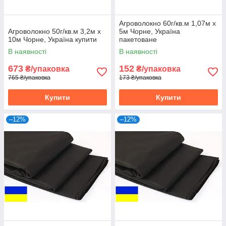
Агроволокно 60г/кв.м 1,07м х
Агроволокно 50г/кв.м 3,2м х
5м Чорне, Україна
10м Чорне, Україна купити
пакетоване
В наявності
В наявності
673
152
₴/упаковка
₴/упаковка
765 ₴/упаковка
173 ₴/упаковка
Купити
Купити
–12%
–12%