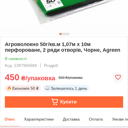
Агроволокно 50г/кв.м 1,07м х 10м
перфороване, 2 ряди отворів, Чорне, Agreen
В наявності
Код: 1397960684
Роздріб
450
₴/упаковка
500 ₴/упаковка
Економія
50 ₴
Залишилось
1 день
Купити
Опис
Характеристики
Доставка
Оплата
Умови п