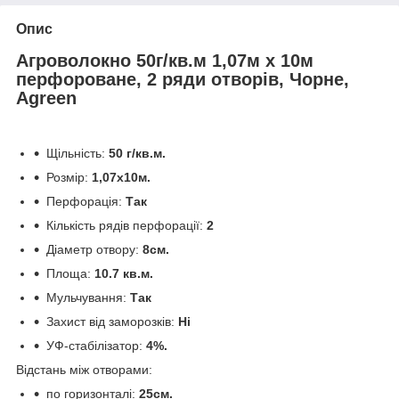
Опис
Агроволокно 50г/кв.м 1,07м х 10м
перфороване, 2 ряди отворів, Чорне,
Agreen
Щільність:
50 г/кв.м.
Розмір:
1,07х10м.
Перфорація:
Так
Кількість рядів перфорації:
2
Діаметр отвору:
8см.
Площа:
10.7 кв.м.
Мульчування:
Так
Захист від заморозків:
Ні
УФ-стабілізатор:
4%.
Відстань між отворами:
по горизонталі:
25см.