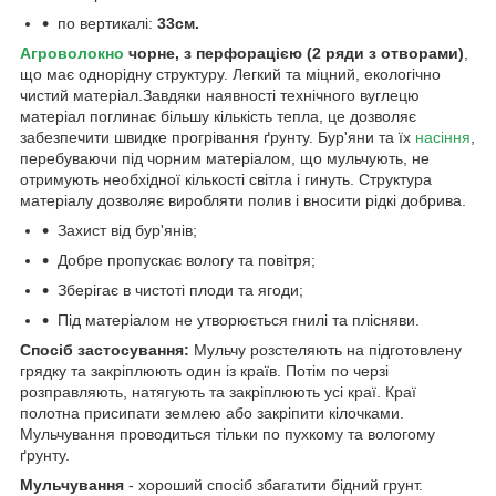
по вертикалі:
33см.
Агроволокно
чорне, з перфорацією (2 ряди з отворами)
,
що має однорідну структуру. Легкий та міцний, екологічно
чистий матеріал.Завдяки наявності технічного вуглецю
матеріал поглинає більшу кількість тепла, це дозволяє
забезпечити швидке прогрівання ґрунту. Бур'яни та їх
насіння
,
перебуваючи під чорним матеріалом, що мульчують, не
отримують необхідної кількості світла і гинуть. Структура
матеріалу дозволяє виробляти полив і вносити рідкі добрива.
Захист від бур'янів;
Добре пропускає вологу та повітря;
Зберігає в чистоті плоди та ягоди;
Під матеріалом не утворюється гнилі та плісняви.
Спосіб застосування:
Мульчу розстеляють на підготовлену
грядку та закріплюють один із країв. Потім по черзі
розправляють, натягують та закріплюють усі краї. Краї
полотна присипати землею або закріпити кілочками.
Мульчування проводиться тільки по пухкому та вологому
ґрунту.
Мульчування
- хороший спосіб збагатити бідний грунт.