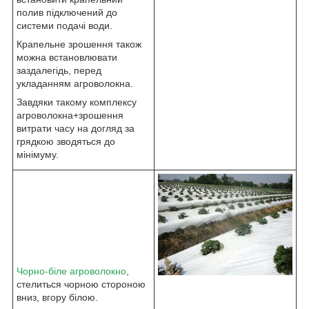
полив підключений до
системи подачі води.
Крапельне зрошення також
можна встановлювати
заздалегідь, перед
укладанням агроволокна.
Завдяки такому комплексу
агроволокна+зрошення
витрати часу на догляд за
грядкою зводяться до
мінімуму.
Чорно-біле агроволокно
,
стелиться чорною стороною
вниз, вгору білою.