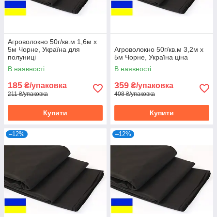
Агроволокно 50г/кв.м 1,6м х
5м Чорне, Україна для
Агроволокно 50г/кв.м 3,2м х
полуниці
5м Чорне, Україна ціна
В наявності
В наявності
185
359
₴/упаковка
₴/упаковка
211 ₴/упаковка
408 ₴/упаковка
Купити
Купити
–12%
–12%