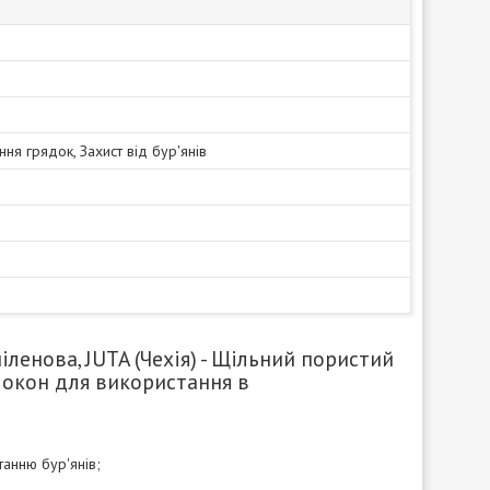
ня грядок, Захист від бур'янів
іленова, JUTA (Чехія) - Щільний пористий
локон для використання в
анню бур'янів;