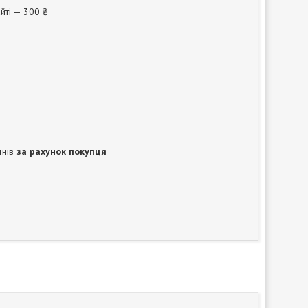
йті — 300 ₴
днів
за рахунок покупця