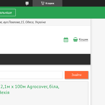
Кошик
альніше
, вул.Павлова,15, Одеса, Україна
Кошик
Знайти
2,1м х 100м Agrocover, біла,
Чехія