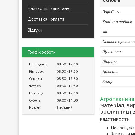
ОСНОВНІ
Найчастіші запитання
Виробник
Доставка і оплата
Країна виробник
Відгуки
Тип
Основне призначе
Щільність
Графік роботи
Ширина
Понеділок
08:30
17:30
Довжина
Вівторок
08:30
17:30
Середа
08:30
17:30
Колір
Четвер
08:30
17:30
Пʼятниця
08:30
17:30
Агротканина
Субота
09:00
14:00
матеріал, в
Неділя
Вихідний
рослинництві
ВЛАСТИВОСТІ:
Не пропуска
Знижує випар