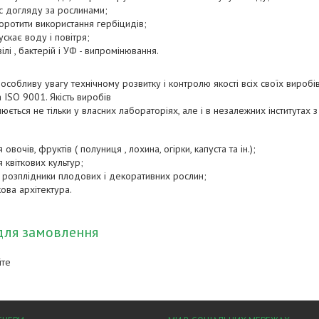
с догляду за рослинами;
оротити використання гербіцидів;
скає воду і повітря;
ілі , бактерій і УФ - випромінювання.
є особливу увагу технічному розвитку і контролю якості всіх своїх виробі
 ISO 9001. Якість виробів
ється не тільки у власних лабораторіях, але і в незалежних інститутах з
вочів, фруктів ( полуниця , лохина, огірки, капуста та ін.);
квіткових культур;
, розплідники плодових і декоративних рослин;
ова архітектура.
для замовлення
йте