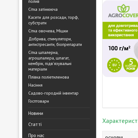
полив
Сітка затінююча
Касети для розсади, торф,
субстрати
Сітка овочева, Мішки
Добрива, стимулятори,
антистресанти, біопрепарати
Сітка шпалерна,
агрошпалера, шпагат,
кембрік, підв'язувальні
матеріали
Плівка поліетиленова
Насіння
Садово-городній інвентар
Госптовари
Новини
Характерис
Статті
Про нас