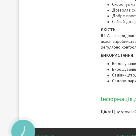
Скорочує ча
Дозволяє ск
Добре пропу
Стійкий до цв
ЯКІСТЬ:
JUTA a .s. приділя
якості виробництва
регулярно контролю
ВИКОРИСТАННЯ:
Вирощування о
Вирощування 
Садівництво
Садово-парк
Інформація 
Ціна:
Ціну уточню
КНОПКА
ЗВ'ЯЗКУ