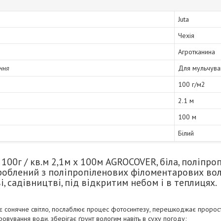
Juta
Чехія
Агротканина
ння
Для мульчуван
100 г/м2
2.1 м
100 м
Білий
100г / кв.м 2,1м х 100м AGROCOVER, біла, поліпроп
ироблений з поліпропіленових філоментарових во
, садівництві, під відкритим небом і в теплицях.
є сонячне світло, послаблює процес фотосинтезу, перешкоджає пророст
овування води, зберігає ґрунт вологим навіть в суху погоду;