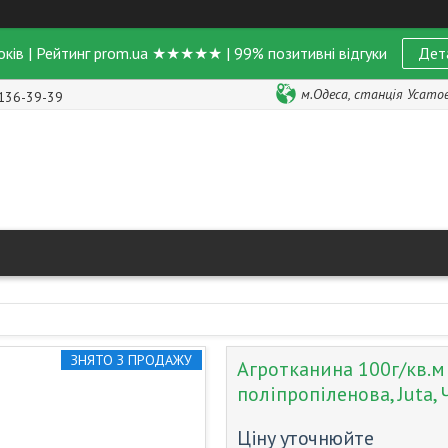
оків | Рейтинг prom.ua ★★★★★ | 99% позитивні відгуки
Дет
м.Одеса, станція Усатове
 136-39-39
ЗНЯТО З ПРОДАЖУ
Агротканина 100г/кв.м 
поліпропіленова, Juta, 
Ціну уточнюйте