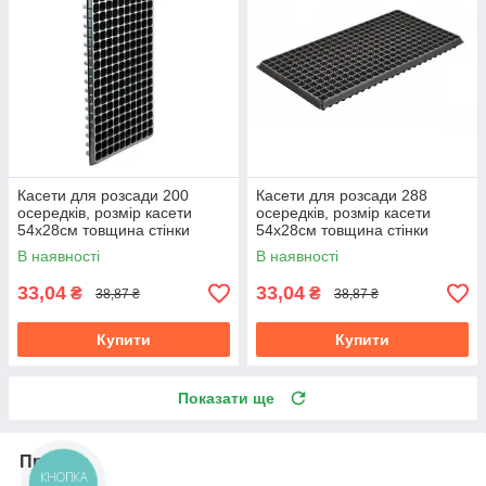
Касети для розсади 200
Касети для розсади 288
осередків, розмір касети
осередків, розмір касети
54х28см товщина стінки
54х28см товщина стінки
0,7мм (мін. замовлення
0,7мм (мін. замовлення
В наявності
В наявності
15шт)
15шт)
33,04
33,04
₴
₴
38,87 ₴
38,87 ₴
Купити
Купити
Показати ще
Про нас
КНОПКА