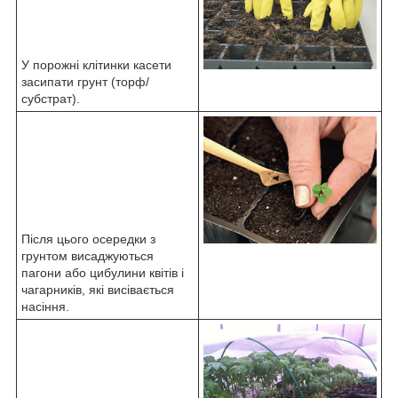
У порожні клітинки касети
засипати грунт (торф/
субстрат).
Після цього осередки з
грунтом висаджуються
пагони або цибулини квітів і
чагарників, які висівається
насіння.