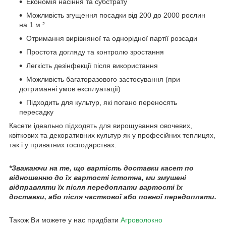
Економія насіння та субстрату
Можливість згущення посадки від 200 до 2000 рослин
на 1 м ²
Отримання вирівняної та однорідної партії розсади
Простота догляду та контролю зростання
Легкість дезінфекції після використання
Можливість багаторазового застосування (при
дотриманні умов експлуатації)
Підходить для культур, які погано переносять
пересадку
Касети ідеально підходять для вирощування овочевих,
квіткових та декоративних культур як у професійних теплицях,
так і у приватних господарствах.
*Зважаючи на те, що вартість доставки касет по
відношенню до їх вартості істотна, ми змушені
відправляти їх після передоплати вартості їх
доставки, або після часткової або повної передоплати.
Також Ви можете у нас придбати
Агроволокно