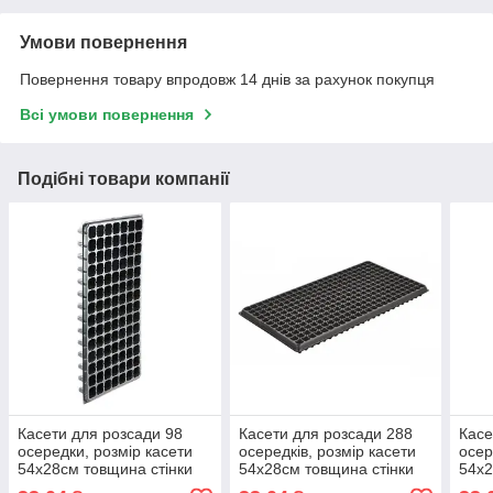
Умови повернення
Повернення товару впродовж 14 днів за рахунок покупця
Всі умови повернення
Подібні товари компанії
Касети для розсади 98
Касети для розсади 288
Касе
осередки, розмір касети
осередків, розмір касети
осер
54х28см товщина стінки
54х28см товщина стінки
54х2
0,7мм (мін. замовлення
0,7мм (мін. замовлення
0,7м