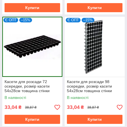
Купити
Купити
Є ОПТ
–15%
Є ОПТ
–15%
Касети для розсади 72
Касети для розсади 98
осередки, розмір касети
осередки, розмір касети
54х28см товщина стінки
54х28см товщина стінки
0,75мм (мін.замовлення
0,7мм (мін. замовлення
В наявності
В наявності
15шт)
15шт)
33,04
33,04
₴
₴
38,87 ₴
38,87 ₴
Купити
Купити