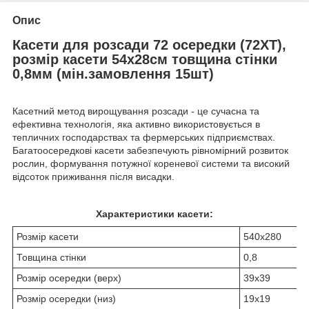
Опис
Касети для розсади 72 осередки (72XT),
розмір касети 54х28см товщина стінки
0,8мм (мін.замовлення 15шт)
Касетний метод вирощування розсади - це сучасна та
ефективна технологія, яка активно використовується в
тепличних господарствах та фермерських підприємствах.
Багатоосередкові касети забезпечують рівномірний розвиток
рослин, формування потужної кореневої системи та високий
відсоток приживання після висадки.
Характеристики касети:
Розмір касети
540х280
Товщина стінки
0,8
Розмір осередки (верх)
39х39
Розмір осередки (низ)
19х19