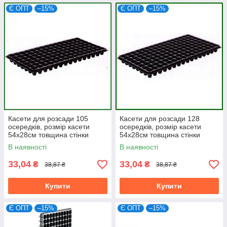
Є ОПТ
–15%
Є ОПТ
–15%
Касети для розсади 105
Касети для розсади 128
осередків, розмір касети
осередків, розмір касети
54х28см товщина стінки
54х28см товщина стінки
0,7мм (мін. замовлення
0,7мм (мін. замовлення
В наявності
В наявності
15шт)
15шт)
33,04
33,04
₴
₴
38,87 ₴
38,87 ₴
Купити
Купити
Є ОПТ
–15%
Є ОПТ
–15%