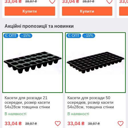
33,04
33,04
33,
₴
₴
38,87 ₴
38,87 ₴
15шт)
15шт)
15шт
Купити
Купити
Акційні пропозиції та новинки
Є ОПТ
–15%
Є ОПТ
–15%
Касети для розсади 21
Касети для розсади 50
осередки, розмір касети
осередків, розмір касети
54х28см товщина стінки
54х28см, товщина стінки
0,7мм (мін. замовлення
0,7мм (мін. замовлення
В наявності
В наявності
15шт)
15шт)
33,04
33,04
₴
₴
38,87 ₴
38,87 ₴