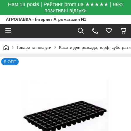
Нам 14 років | Рейтинг prom.ua ★★★★★ | 99%
позитивні відгуки
АГРОЛАВКА - Інтернет Агромагазин N1
Товари та послуги
Касети для розсади, торф, субстрати
Є ОПТ