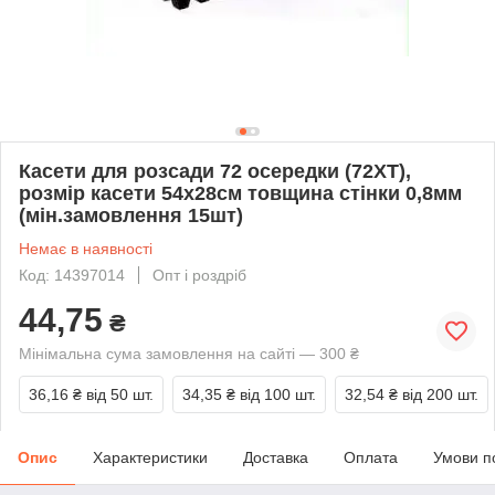
Касети для розсади 72 осередки (72XT),
розмір касети 54х28см товщина стінки 0,8мм
(мін.замовлення 15шт)
Немає в наявності
Код: 14397014
Опт і роздріб
44,75
₴
Мінімальна сума замовлення на сайті — 300 ₴
36,16 ₴
від 50 шт.
34,35 ₴
від 100 шт.
32,54 ₴
від 200 шт.
Опис
Характеристики
Доставка
Оплата
Умови п