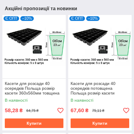
Акційні пропозиції та новинки
Є ОПТ
–10%
Є ОПТ
–10%
Касети для розсади 40
Касети для розсади 40
осередків Польща розмір
осередків потовщена
касети 360х560мм товщина
Польща розмір касети
стінки 0,55мм
360х560мм товщина стінки
В наявності
В наявності
(мін.замовлення 15шт)
0,75мм (мін.замовлення
15шт)
58,28
67,60
₴
₴
64,75 ₴
75,11 ₴
Купити
Купити