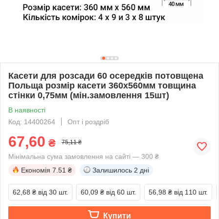
Касети для розсади 60 осередків потовщена
Польща розмір касети 360х560мм товщина
стінки 0,75мм (мін.замовлення 15шт)
В наявності
Код: 14400264
Опт і роздріб
67,60
₴
75,11 ₴
Мінімальна сума замовлення на сайті — 300 ₴
Економія
7.51 ₴
Залишилось
2 дні
62,68 ₴
від 30 шт.
60,09 ₴
від 60 шт.
56,98 ₴
від 110 шт.
Купити