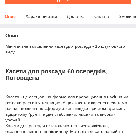
Опис
Характеристики
Доставка
Оплата
Умови п
Опис
Мінімальне замовлення касет для розсади - 15 штук одного
виду.
Касети для розсади 60 осередків,
Потовщена
Касета - це спеціальна форма для пророщування насіння чи
розсади рослин у теплицях. У цих касетах коренева система
рослин повноцінно сформується, швидко пристосовується у
відкритому ґрунті та дає стабільний, якісний та високий
урожай.
Касети для розсади виготовляють із високоякісного,
екологічно чистого поліетилену. Матеріал досить легкий та