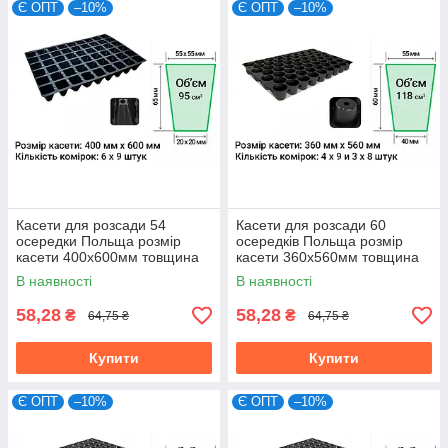
Є ОПТ
–10%
Є ОПТ
–10%
Касети для розсади 54
Касети для розсади 60
осередки Польща розмір
осередків Польща розмір
касети 400х600мм товщина
касети 360х560мм товщина
стінки 0,55мм
стінки 0,55мм
В наявності
В наявності
(мін.замовлення 15шт)
(мін.замовлення 15шт)
58,28
58,28
₴
₴
64,75 ₴
64,75 ₴
Купити
Купити
Є ОПТ
–10%
Є ОПТ
–10%