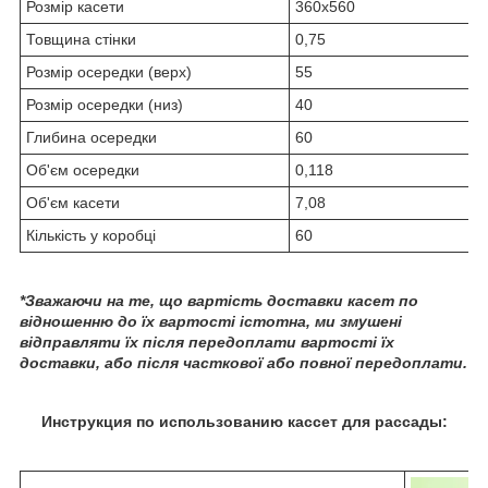
Розмір касети
360х560
Товщина стінки
0,75
Розмір осередки (верх)
55
Розмір осередки (низ)
40
Глибина осередки
60
Об'єм осередки
0,118
Об'єм касети
7,08
Кількість у коробці
60
*Зважаючи на те, що вартість доставки касет по
відношенню до їх вартості істотна, ми змушені
відправляти їх після передоплати вартості їх
доставки, або після часткової або повної передоплати.
Инструкция по использованию кассет для рассады: