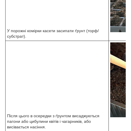
У порожні комірки касети засипати ґрунт (торф/
субстрат).
Після цього в осередки з ґрунтом висаджуються
пагони або цибулини квітів і чагарників, або
висівається насіння.