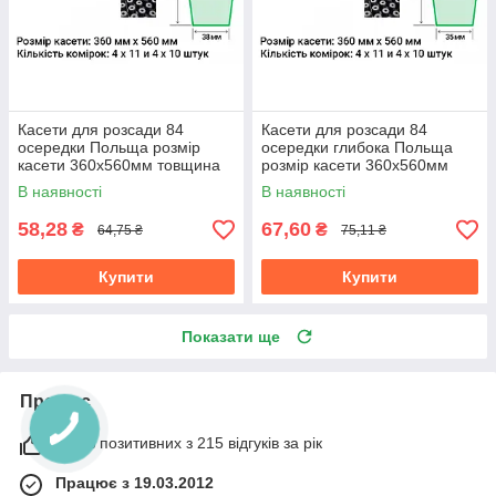
Касети для розсади 84
Касети для розсади 84
осередки Польща розмір
осередки глибока Польща
касети 360х560мм товщина
розмір касети 360х560мм
стінки 0,55мм
товщина стінки 0,75мм
В наявності
В наявності
(мін.замовлення 15шт)
(мін.замовлення 15шт)
58,28
67,60
₴
₴
64,75 ₴
75,11 ₴
Купити
Купити
Показати ще
Про нас
100% позитивних з 215 відгуків за рік
Працює з 19.03.2012