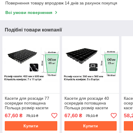
Повернення товару впродовж 14 днів за рахунок покупця
Всі умови повернення
Подібні товари компанії
Касети для розсади 77
Касети для розсади 40
Касе
осередки потовщена
осередків потовщена
осер
Польща розмір касети
Польща розмір касети
касе
400х600мм товщина
360х560мм товщина
товщ
67,60
67,60
58,
₴
₴
75,11 ₴
75,11 ₴
стінки 0,75мм
стінки 0,75мм
(мін
(мін.замовлення 15шт)
(мін.замовлення 15шт)
Купити
Купити