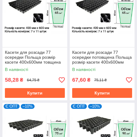
Касети для розсади 77
Касети для розсади 77
осередки Польща розмір
осередки потовщена Польща
касети 400х600мм товщина
розмір касети 400х600мм
стінки 0,55мм
товщина стінки 0,75мм
В наявності
В наявності
(мін.замовлення 15шт)
(мін.замовлення 15шт)
58,28
67,60
₴
₴
64,75 ₴
75,11 ₴
Купити
Купити
Є ОПТ
–10%
Є ОПТ
–10%