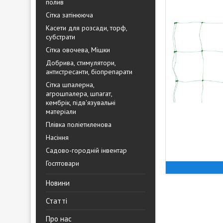
полив
Сітка затінююча
Касети для розсади, торф,
субстрати
Сітка овочева, Мішки
Добрива, стимулятори,
антистресанти, біопрепарати
Сітка шпалерна,
агрошпалера, шпагат,
кембрік, підв'язувальні
матеріали
Плівка поліетиленова
Насіння
Садово-городній інвентар
Госптовари
Новини
Статті
Про нас