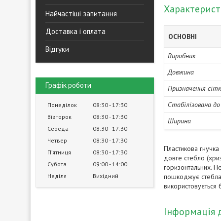
Характерис
Найчастіші запитання
Доставка і оплата
ОСНОВНІ
Відгуки
Виробник
Довжина
Графік роботи
Призначення сіт
Стабілізована д
Понеділок
08:30
17:30
Вівторок
08:30
17:30
Ширина
Середа
08:30
17:30
Четвер
08:30
17:30
Пластикова гнучка 
Пʼятниця
08:30
17:30
довге стебло (хриз
Субота
09:00
14:00
горизонтальних. Пе
Неділя
Вихідний
пошкоджує стебла і
використовується б
Інформація 