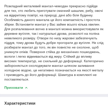
Розкладний металевий мангал-чемодан прекрасно підійде
для тих, хто любить приготувати смачний шашлик, рибу, овочі
на відкритому повітрі, на природі, дачі або біля будинку.
Особливість даного мангала це його компактність і простота
збірки. Встановити мангал у Вас займе всього кілька хвилин.
Для розпалювання вогню в мангалі можна використовувати як
деревне вугілля, так і натуральні дрова, розколоті на поліна
невеликого розміру. Отвори по низу жаровні забезпечують
піддув, тому дрова будуть добре прогорати до вугілля. Не слід
розбирати мангал до того, як він повністю не охолоне, щоб
уникнути опіків. Поверхня стійка до механічних пошкоджень,
вологи і легко відмивається від жиру. Стійкий до впливу
високих температур, не схильний до деформації. Категорично
забороняється охолоджувати мангал шляхом заливання
холодною водою, це негативно позначається на якості металу
і призводить до його деформації. Шампура в комплекті не
поставляються.
Приховати
Характеристики