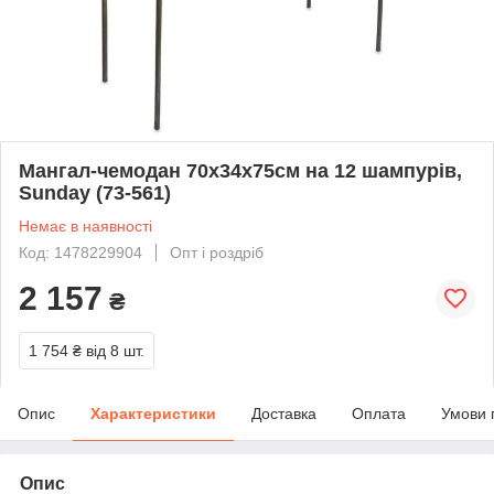
Мангал-чемодан 70х34х75см на 12 шампурів,
Sunday (73-561)
Немає в наявності
Код: 1478229904
Опт і роздріб
2 157
₴
1 754 ₴
від 8 шт.
Опис
Характеристики
Доставка
Оплата
Умови 
Опис