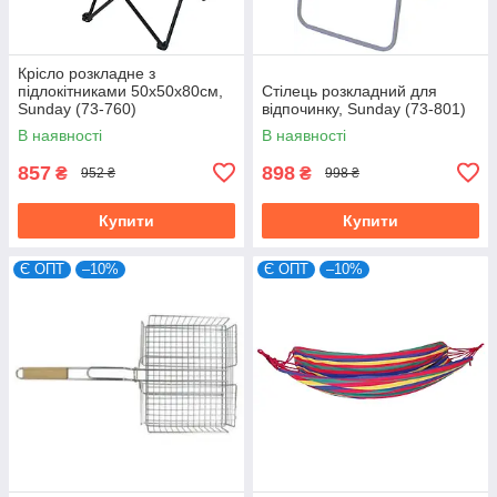
Крісло розкладне з
підлокітниками 50х50х80см,
Стілець розкладний для
Sunday (73-760)
відпочинку, Sunday (73-801)
В наявності
В наявності
857
898
₴
₴
952 ₴
998 ₴
Купити
Купити
Є ОПТ
–10%
Є ОПТ
–10%