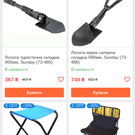
Лопата-кирка саперна
Лопата туристична складна
складна 580мм, Sunday (73-
400мм, Sunday (73-485)
486)
В наявності
В наявності
367
740
₴
₴
407 ₴
822 ₴
Купити
Купити
Є ОПТ
–10%
Є ОПТ
–10%