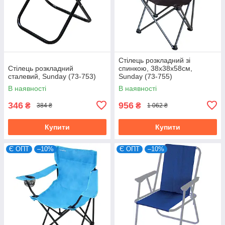
Стілець розкладний зі
Стілець розкладний
спинкою, 38х38х58см,
сталевий, Sunday (73-753)
Sunday (73-755)
В наявності
В наявності
346
956
₴
₴
384 ₴
1 062 ₴
Купити
Купити
Є ОПТ
–10%
Є ОПТ
–10%