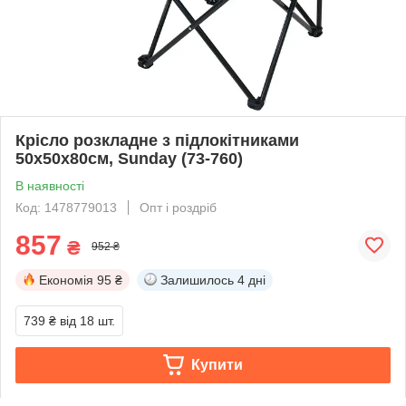
Крісло розкладне з підлокітниками
50х50х80см, Sunday (73-760)
В наявності
Код: 1478779013
Опт і роздріб
857
₴
952 ₴
Економія
95 ₴
Залишилось
4 дні
739 ₴
від 18 шт.
Купити