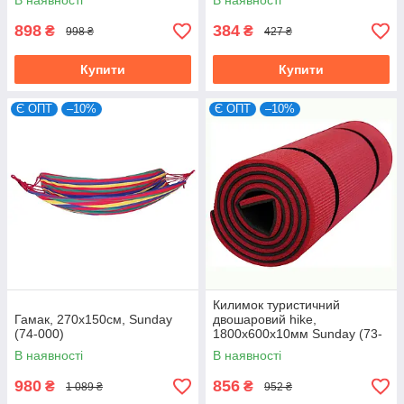
В наявності
В наявності
898
384
₴
₴
998 ₴
427 ₴
Купити
Купити
Є ОПТ
–10%
Є ОПТ
–10%
Килимок туристичний
Гамак, 270х150см, Sunday
двошаровий hike,
(74-000)
1800х600х10мм Sunday (73-
079-1)
В наявності
В наявності
980
856
₴
₴
1 089 ₴
952 ₴