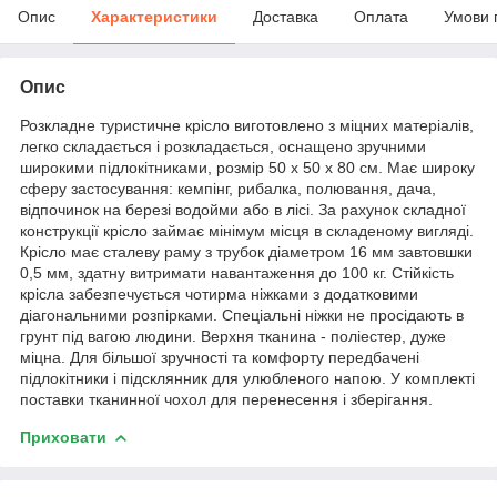
Опис
Характеристики
Доставка
Оплата
Умови 
Опис
Розкладне туристичне крісло виготовлено з міцних матеріалів,
легко складається і розкладається, оснащено зручними
широкими підлокітниками, розмір 50 х 50 х 80 см. Має широку
сферу застосування: кемпінг, рибалка, полювання, дача,
відпочинок на березі водойми або в лісі. За рахунок складної
конструкції крісло займає мінімум місця в складеному вигляді.
Крісло має сталеву раму з трубок діаметром 16 мм завтовшки
0,5 мм, здатну витримати навантаження до 100 кг. Стійкість
крісла забезпечується чотирма ніжками з додатковими
діагональними розпірками. Спеціальні ніжки не просідають в
грунт під вагою людини. Верхня тканина - поліестер, дуже
міцна. Для більшої зручності та комфорту передбачені
підлокітники і підсклянник для улюбленого напою. У комплекті
поставки тканинної чохол для перенесення і зберігання.
Приховати