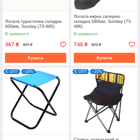
Лопата-кирка саперна
Лопата туристична складна
складна 580мм, Sunday (73-
400мм, Sunday (73-485)
486)
В наявності
В наявності
367
740
₴
₴
407 ₴
822 ₴
Купити
Купити
Є ОПТ
–10%
Є ОПТ
–10%
Стілець розкладний зі