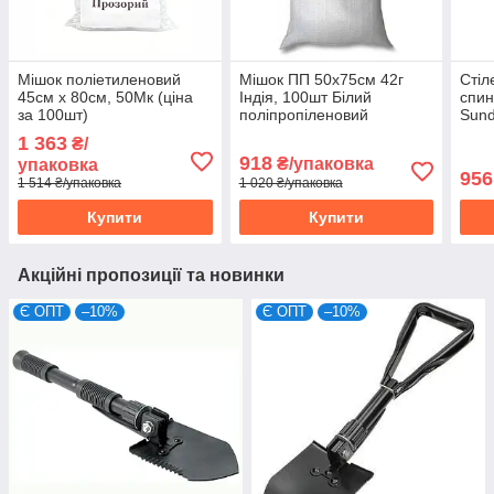
Мішок поліетиленовий
Мішок ПП 50х75см 42г
Стіл
45см х 80см, 50Мк (ціна
Індія, 100шт Білий
спин
за 100шт)
поліпропіленовий
Sund
1 363
₴/
918
₴/упаковка
упаковка
956
1 514 ₴/упаковка
1 020 ₴/упаковка
Купити
Купити
Акційні пропозиції та новинки
Є ОПТ
–10%
Є ОПТ
–10%