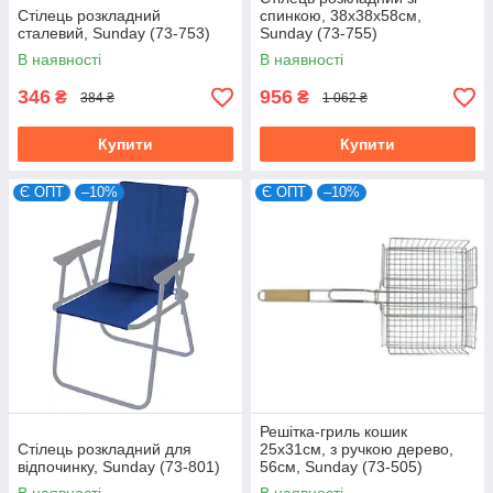
Стілець розкладний
спинкою, 38х38х58см,
сталевий, Sunday (73-753)
Sunday (73-755)
В наявності
В наявності
346
956
₴
₴
384 ₴
1 062 ₴
Купити
Купити
Є ОПТ
–10%
Є ОПТ
–10%
Решітка-гриль кошик
Стілець розкладний для
25х31см, з ручкою дерево,
відпочинку, Sunday (73-801)
56см, Sunday (73-505)