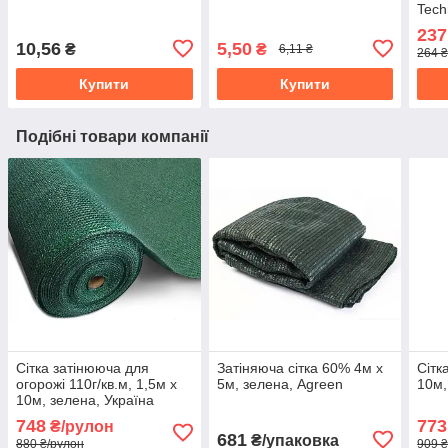
Tech
237
10,56
5,50
₴
₴
6,11 ₴
264 ₴
Купити
Купити
Подібні товари компанії
Сітка затінююча для
Затіняюча сітка 60% 4м х
Сітк
огорожі 110г/кв.м, 1,5м х
5м, зелена, Agreen
10м,
10м, зелена, Україна
(складений в 0,75м)
748
773
₴/рулон
681
₴/упаковка
880 ₴/рулон
909 ₴