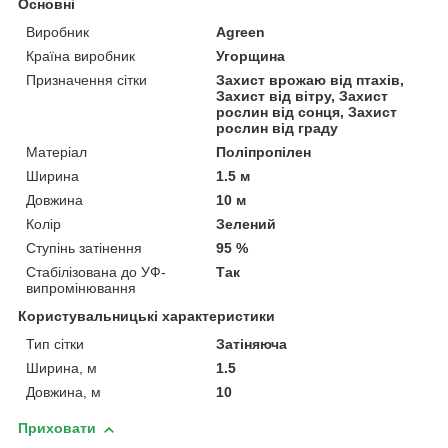
Основні
Виробник
Agreen
Країна виробник
Угорщина
Призначення сітки
Захист врожаю від птахів,
Захист від вітру, Захист
рослин від сонця, Захист
рослин від граду
Матеріал
Поліпропілен
Ширина
1.5 м
Довжина
10 м
Колір
Зелений
Ступінь затінення
95 %
Стабілізована до УФ-
Так
випромінювання
Користувальницькі характеристики
Тип сітки
Затіняюча
Ширина, м
1.5
Довжина, м
10
Приховати