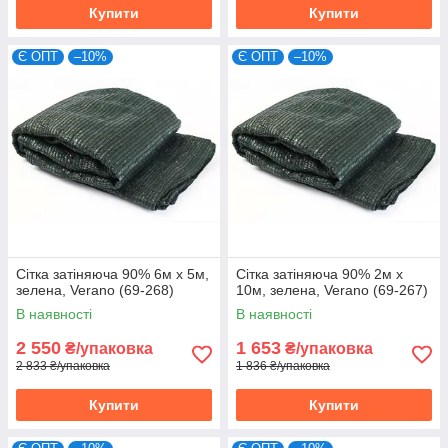
Купити
Купити
Є ОПТ
–10%
Є ОПТ
–10%
Сітка затіняюча 90% 6м х 5м,
Сітка затіняюча 90% 2м х
зелена, Verano (69-268)
10м, зелена, Verano (69-267)
В наявності
В наявності
2 550
1 653
₴/упаковка
₴/упаковка
2 833 ₴/упаковка
1 836 ₴/упаковка
Купити
Купити