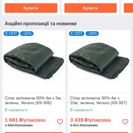
Купити
Купити
Акційні пропозиції та новинки
Є ОПТ
–10%
Є ОПТ
–10%
Сітка затіняюча 90% 4м х 5м,
Сітка затіняюча 90% 4м х
зелена, Verano (69-306)
10м, зелена, Verano (69-307)
В наявності
В наявності
1 681
3 439
₴/упаковка
₴/упаковка
1 868 ₴/упаковка
3 821 ₴/упаковка