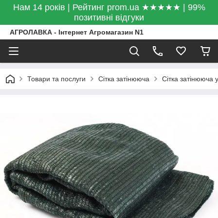
Нам 14 років | Рейтинг prom.ua ★★★★★ | 99%
позитивні відгуки
АГРОЛАВКА - Інтернет Агромагазин N1
Товари та послуги
Сітка затінююча
Сітка затінююча 