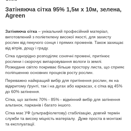
Затіняюча сітка 95% 1,5м х 10м, зелена,
Agreen
Затіняюча сітка
– унікальний професійний матеріал,
виготовлений з поліетилену високої якості, для захисту
рослин від пекучого сонця і прямих променів. Також захищає
від вітрів, дощу і граду.
Сітка однорідно розподіляє сонячні промені, притінює
рослини і скорочує випаровування вологи із землі.
Розкидане світло покриває більше простору листа, що сприяє
поліпшенню основних процесів росту рослин.
Переважно найкращий вибір для притінення рослин, як на
відкритому ґрунті, так і на дугах або каркасах, є сітка від 45%
до 60% затінення.
Сітка, що затіняє 70% - 85% - відмінний вибір для затінення
альтанок, парканів і багато іншого.
Сітка має УФ (ультрафіолетову) стабілізацію, довгий термін
служби та високу міцність матеріалу. Дуже проста в монтажі
та експлуатації.