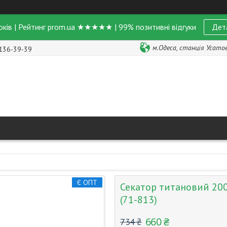
оків | Рейтинг prom.ua ★★★★★ | 99% позитивні відгуки
Дет
м.Одеса, станція Усатове
 136-39-39
Є ОПТ
Секатор титановий 200
(71-813)
660 ₴
734 ₴