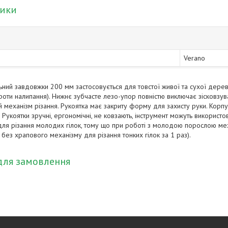
тики
Verano
ьний завдовжки 200 мм застосовується для товстої живої та сухої дереви
оти налипання). Нижнє зубчасте лезо-упор повністю виключає зісковзуван
й механізм різання. Рукоятка має закриту форму для захисту руки. Корп
. Рукоятки зручні, ергономічні, не ковзають, інструмент можуть використо
для різання молодих гілок, тому що при роботі з молодою порослою ме
без храпового механізму для різання тонких гілок за 1 раз).
для замовлення