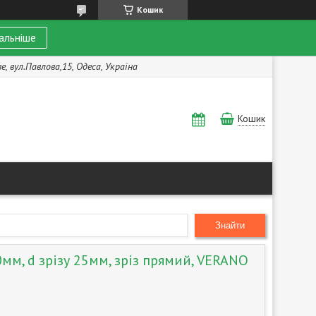
Кошик
альніше
, вул.Павлова,15, Одеса, Україна
Кошик
Знайти
мм, d зрізу 25мм, зріз прямий, VERANO