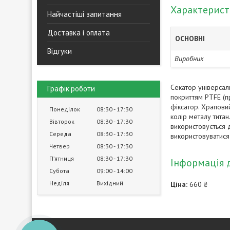
Характерис
Найчастіші запитання
Доставка і оплата
ОСНОВНІ
Відгуки
Виробник
Секатор універсал
Графік роботи
покриттям PTFE (пр
фіксатор. Храпови
Понеділок
08:30
17:30
колір металу титан
Вівторок
08:30
17:30
використовується 
Середа
08:30
17:30
використовуватися 
Четвер
08:30
17:30
Пʼятниця
08:30
17:30
Інформація 
Субота
09:00
14:00
Неділя
Вихідний
Ціна:
660 ₴