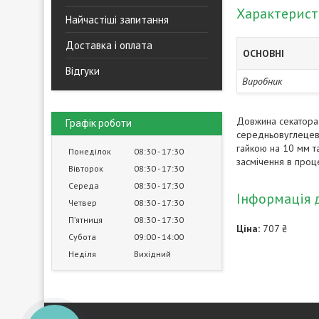
Характерис
Найчастіші запитання
Доставка і оплата
ОСНОВНІ
Відгуки
Виробник
Довжина секатора 
Графік роботи
середньовуглецева
гайкою на 10 мм т
Понеділок
08:30
17:30
засмічення в проце
Вівторок
08:30
17:30
Середа
08:30
17:30
Інформація 
Четвер
08:30
17:30
Пʼятниця
08:30
17:30
Ціна:
707 ₴
Субота
09:00
14:00
Неділя
Вихідний