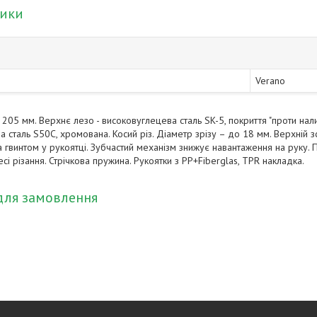
тики
Verano
205 мм. Верхнє лезо - високовуглецева сталь SK-5, покриття "проти нали
 сталь S50C, хромована. Косий різ. Діаметр зрізу – до 18 мм. Верхній з
а гвинтом у рукоятці. Зубчастий механізм знижує навантаження на руку.
сі різання. Стрічкова пружина. Рукоятки з PP+Fiberglas, TPR накладка.
для замовлення