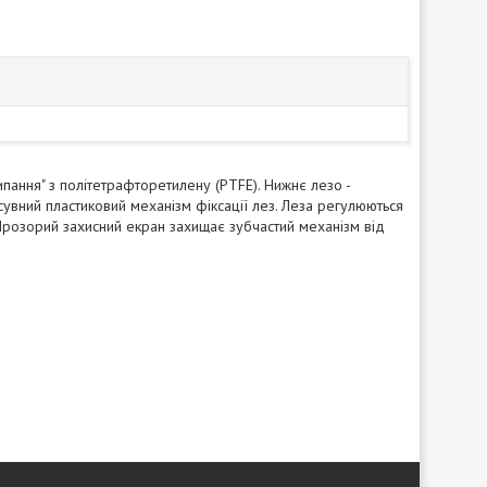
пання" з політетрафторетилену (PTFE). Нижнє лезо -
сувний пластиковий механізм фіксації лез. Леза регулюються
 Прозорий захисний екран захищає зубчастий механізм від