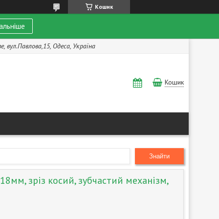
Кошик
альніше
, вул.Павлова,15, Одеса, Україна
Кошик
Знайти
 18мм, зріз косий, зубчастий механізм,