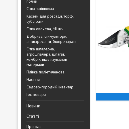
полив
Сітка затінююча
Касети для розсади, торф,
субстрати
Сітка овочева, Мішки
Добрива, стимулятори,
антистресанти, біопрепарати
Сітка шпалерна,
агрошпалера, шпагат,
кембрік, підв'язувальні
матеріали
Плівка поліетиленова
Насіння
Садово-городній інвентар
Госптовари
Новини
Статті
Про нас