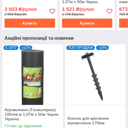
1,07м х 50м Чорне,
паке
Україна
2 603
1 521
673
₴/рулон
₴/рулон
2 958 ₴/рулон
1 728 ₴/рулон
765 ₴
Купити
Купити
Акційні пропозиції та новинки
Є ОПТ
–12%
ТОП ПРОДАЖ
–10%
Агроволокно (Геоматеріал)
100г/кв.м 1,07м х 50м Чорне,
Кілочок для кріплення
Україна
агроволокна 170мм
Готово до відправки