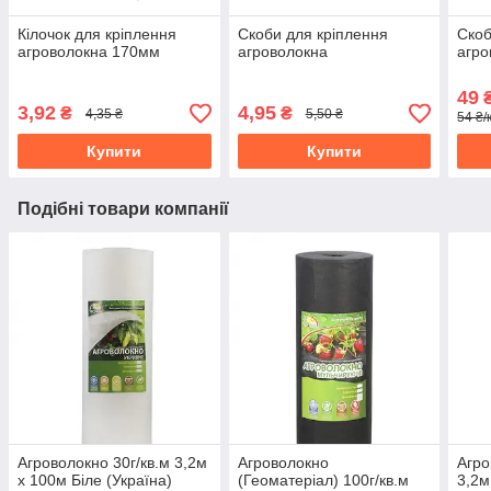
Кілочок для кріплення
Скоби для кріплення
Скоб
агроволокна 170мм
агроволокна
агро
49
₴
3,92
4,95
₴
₴
4,35 ₴
5,50 ₴
54 ₴/
Купити
Купити
Подібні товари компанії
Агроволокно 30г/кв.м 3,2м
Агроволокно
Агро
х 100м Біле (Україна)
(Геоматеріал) 100г/кв.м
3,2м