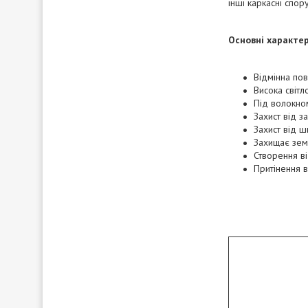
інші каркасні спору
Основні характе
Відмінна пов
Висока світл
Під волокно
Захист від за
Захист від шк
Захищає зем
Створення в
Притінення в