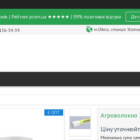
оків | Рейтинг prom.ua ★★★★★ | 99% позитивні відгуки
Дет
м.Одеса, станція Усатове
 136-39-39
Є ОПТ
Агроволокно 2
Ціну уточнюй
Мінімальна сума зам