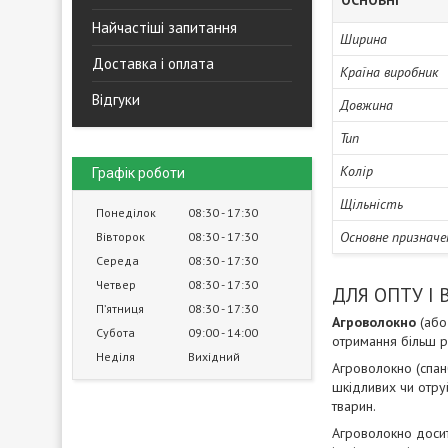
ОСНОВНІ
Найчастіші запитання
Ширина
Доставка і оплата
Країна виробник
Відгуки
Довжина
Тип
Колір
Графік роботи
Щільність
Понеділок
08:30
17:30
Основне призначе
Вівторок
08:30
17:30
Середа
08:30
17:30
Четвер
08:30
17:30
ДЛЯ ОПТУ І
Пʼятниця
08:30
17:30
Агроволокно
(або
Субота
09:00
14:00
отримання більш ра
Неділя
Вихідний
Агроволокно (спан
шкідливих чи отру
тварин.
Агроволокно досит