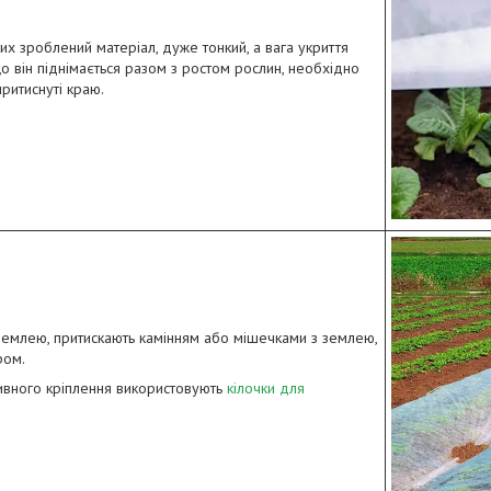
их зроблений матеріал, дуже тонкий, а вага укриття
що він піднімається разом з ростом рослин, необхідно
притиснуті краю.
землею, притискають камінням або мішечками з землею,
ром.
ивного кріплення використовують
кілочки для