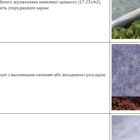
білого агроволокна невеликої щільності (17-23г/м2),
ність споруджувати каркас
рунт з высеянными насінням або висадженої розсадою