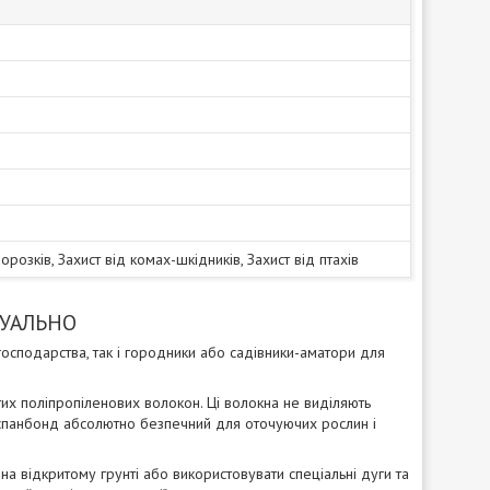
орозків, Захист від комах-шкідників, Захист від птахів
ДУАЛЬНО
осподарства, так і городники або садівники-аматори для
тих поліпропіленових волокон. Ці волокна не виділяють
 спанбонд абсолютно безпечний для оточуючих рослин і
а відкритому грунті або використовувати спеціальні дуги та