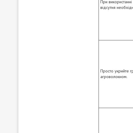
При використанні 
відсутня необхід
Просто укрийте г
агроволокном.