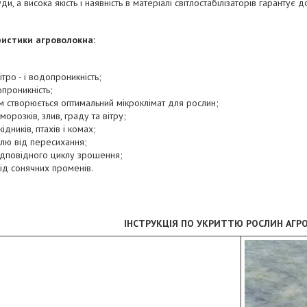
ди, а висока якість і наявність в матеріалі світлостабілізаторів гарантує д
ристики агроволокна:
ітро - і водопроникність;
опроникність;
м створюється оптимальний мікроклімат для рослин;
морозків, злив, граду та вітру;
ідників, птахів і комах;
лю від пересихання;
ідповідного циклу зрошення;
ід сонячних променів.
ІНСТРУКЦІЯ ПО УКРИТТЮ РОСЛИН АГ