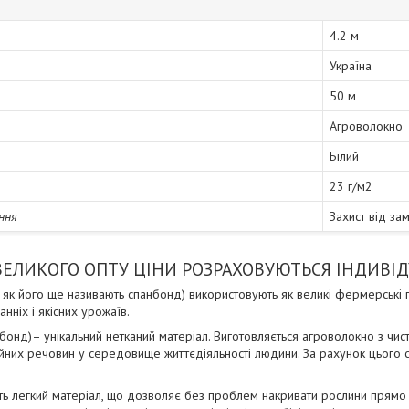
4.2 м
Україна
50 м
Агроволокно
Білий
23 г/м2
ння
Захист від зам
 ВЕЛИКОГО ОПТУ ЦІНИ РОЗРАХОВУЮТЬСЯ ІНДИВІ
 як його ще називають спанбонд) використовують як великі фермерські г
нніх і якісних урожаїв.
бонд)– унікальний нетканий матеріал. Виготовляється агроволокно з чис
йних речовин у середовище життєдіяльності людини. За рахунок цього
ь легкий матеріал, що дозволяє без проблем накривати рослини прямо н