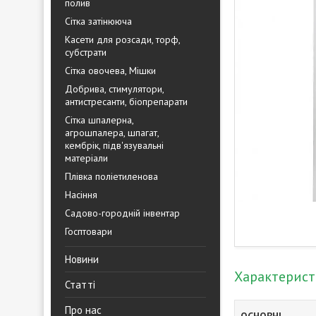
полив
Сітка затінююча
Касети для розсади, торф,
субстрати
Сітка овочева, Мішки
Добрива, стимулятори,
антистресанти, біопрепарати
Сітка шпалерна,
агрошпалера, шпагат,
кембрік, підв'язувальні
матеріали
Плівка поліетиленова
Насіння
Садово-городній інвентар
Госптовари
Новини
Характерис
Статті
Про нас