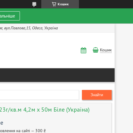
Кошик
альніше
, вул.Павлова,15, Одеса, Україна
Кошик
Знайти
3г/кв.м 4,2м х 50м Біле (Україна)
те
овлення на сайті — 300 ₴