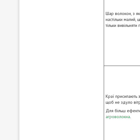
Шар волокон, з як
настільки малий, 
тільки вивільняти 
Краї присипають 
щоб не здуло віт
Для більш ефект
агроволокна
.