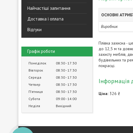
Найчастіші запитання
ОСНОВНІ АТРИ
Доставка і оплата
Виробник
Відгуки
Плівка захисна - ц
до 12,5 м та довжи
Графік роботи
захисту меблів, дв
будівельних та рем
Понеділок
08:30
17:30
покрасці.
Вівторок
08:30
17:30
Середа
08:30
17:30
Інформація 
Четвер
08:30
17:30
Пʼятниця
08:30
17:30
Ціна:
326 ₴
Субота
09:00
14:00
Неділя
Вихідний