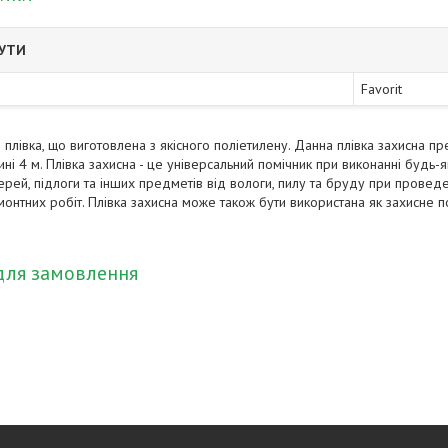
БУТИ
Favorit
е плівка, що виготовлена з якісного поліетилену. Данна плівка захисна п
ні 4 м. Плівка захисна - це універсальний помічник при виконанні будь-
ерей, підлоги та інших предметів від вологи, пилу та бруду при провед
онтних робіт. Плівка захисна може також бути використана як захисне п
для замовлення