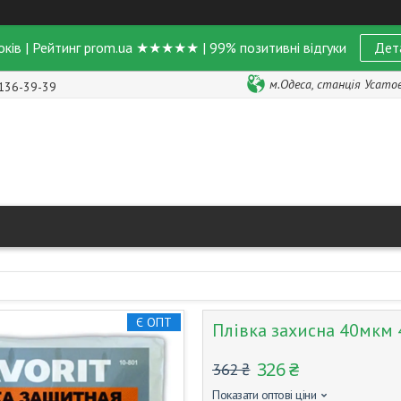
оків | Рейтинг prom.ua ★★★★★ | 99% позитивні відгуки
Дет
м.Одеса, станція Усатове
 136-39-39
Є ОПТ
Плівка захисна 40мкм 4
326 ₴
362 ₴
Показати оптові ціни