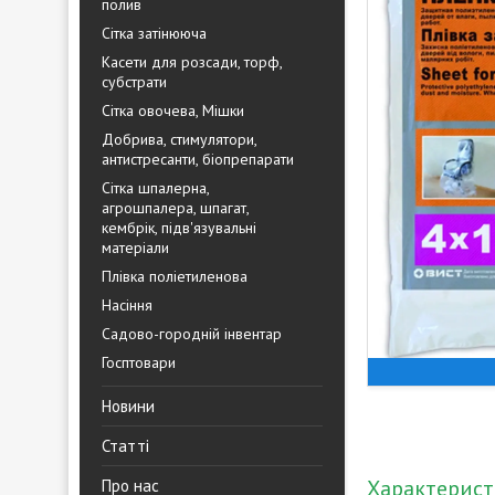
полив
Сітка затінююча
Касети для розсади, торф,
субстрати
Сітка овочева, Мішки
Добрива, стимулятори,
антистресанти, біопрепарати
Сітка шпалерна,
агрошпалера, шпагат,
кембрік, підв'язувальні
матеріали
Плівка поліетиленова
Насіння
Садово-городній інвентар
Госптовари
Новини
Статті
Характерис
Про нас