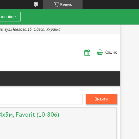
Кошик
альніше
, вул.Павлова,15, Одеса, Україна
Кошик
Знайти
х5м, Favorit (10-806)