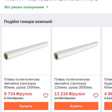
Всі умови повернення
Подібні товари компанії
Плівка поліетиленова
Плівка поліетиленова
Плів
звичайна (прозора)
звичайна (прозора)
буді
80мкм, рукав 1500мм,
120мкм, рукав 3000мм,
60мк
100м, Україна (10-936)
50м, Україна (10-943)
100м
8 734
13 216
4 9
₴/рулон
₴/рулон
9 704 ₴/рулон
14 684 ₴/рулон
5 513
Купити
Купити