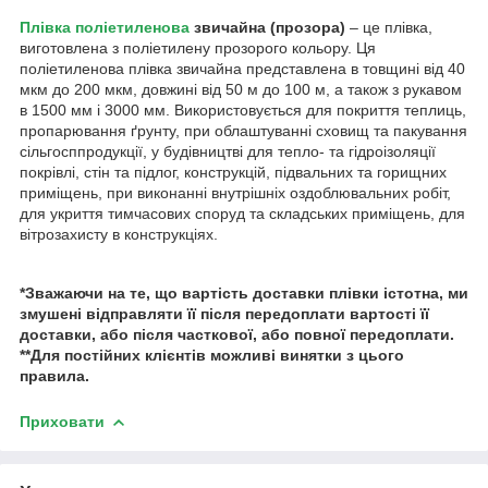
Плівка поліетиленова
звичайна (прозора)
– це плівка,
виготовлена з поліетилену прозорого кольору. Ця
поліетиленова плівка звичайна представлена в товщині від 40
мкм до 200 мкм, довжині від 50 м до 100 м, а також з рукавом
в 1500 мм і 3000 мм. Використовується для покриття теплиць,
пропарювання ґрунту, при облаштуванні сховищ та пакування
сільгосппродукції, у будівництві для тепло- та гідроізоляції
покрівлі, стін та підлог, конструкцій, підвальних та горищних
приміщень, при виконанні внутрішніх оздоблювальних робіт,
для укриття тимчасових споруд та складських приміщень, для
вітрозахисту в конструкціях.
*Зважаючи на те, що вартість доставки плівки істотна, ми
змушені відправляти її після передоплати вартості її
доставки, або після часткової, або повної передоплати.
**Для постійних клієнтів можливі винятки з цього
правила.
Приховати