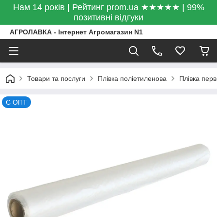
Нам 14 років | Рейтинг prom.ua ★★★★★ | 99%
позитивні відгуки
АГРОЛАВКА - Інтернет Агромагазин N1
Товари та послуги
Плівка поліетиленова
Плівка пер
Є ОПТ