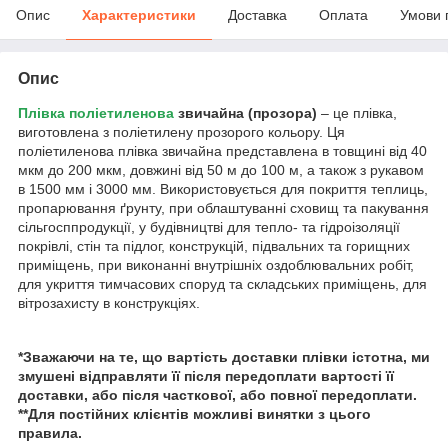
Опис
Характеристики
Доставка
Оплата
Умови 
Опис
Плівка поліетиленова
звичайна (прозора)
– це плівка,
виготовлена з поліетилену прозорого кольору. Ця
поліетиленова плівка звичайна представлена в товщині від 40
мкм до 200 мкм, довжині від 50 м до 100 м, а також з рукавом
в 1500 мм і 3000 мм. Використовується для покриття теплиць,
пропарювання ґрунту, при облаштуванні сховищ та пакування
сільгосппродукції, у будівництві для тепло- та гідроізоляції
покрівлі, стін та підлог, конструкцій, підвальних та горищних
приміщень, при виконанні внутрішніх оздоблювальних робіт,
для укриття тимчасових споруд та складських приміщень, для
вітрозахисту в конструкціях.
*Зважаючи на те, що вартість доставки плівки істотна, ми
змушені відправляти її після передоплати вартості її
доставки, або після часткової, або повної передоплати.
**Для постійних клієнтів можливі винятки з цього
правила.