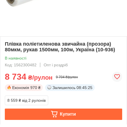
Плівка поліетиленова звичайна (прозора)
80мкм, рукав 1500мм, 100м, Україна (10-936)
В наявності
Код: 1562300482
Опт і роздріб
8 734
₴/рулон
9 704 ₴/рулон
Економія
970 ₴
Залишилось
08:45:25
8 559 ₴
від 2 рулонів
Купити