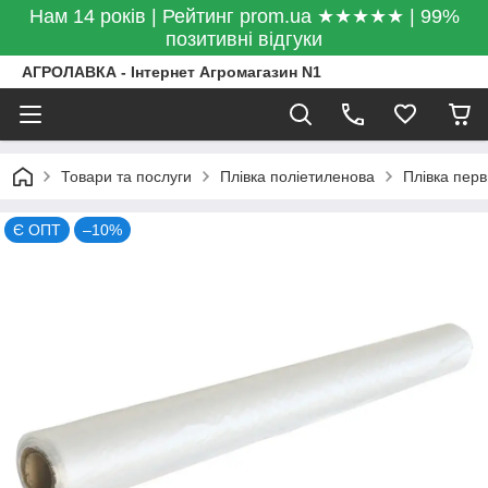
Нам 14 років | Рейтинг prom.ua ★★★★★ | 99%
позитивні відгуки
АГРОЛАВКА - Інтернет Агромагазин N1
Товари та послуги
Плівка поліетиленова
Плівка пер
Є ОПТ
–10%