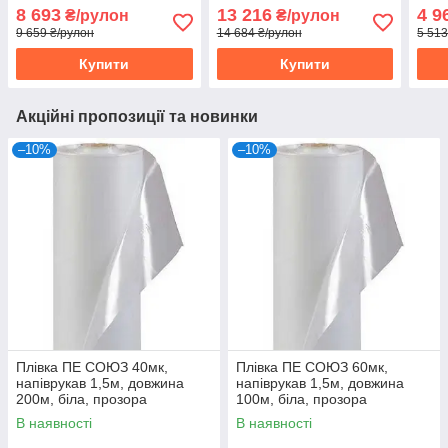
100м, Україна (10-946)
50м, Україна (10-943)
100м
8 693
13 216
4 9
₴/рулон
₴/рулон
9 659 ₴/рулон
14 684 ₴/рулон
5 513
Купити
Купити
Акційні пропозиції та новинки
–10%
–10%
Плівка ПЕ СОЮЗ 40мк,
Плівка ПЕ СОЮЗ 60мк,
напіврукав 1,5м, довжина
напіврукав 1,5м, довжина
200м, біла, прозора
100м, біла, прозора
В наявності
В наявності