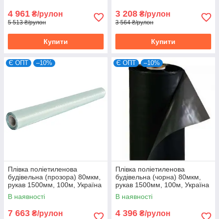
4 961
3 208
₴/рулон
₴/рулон
5 513 ₴/рулон
3 564 ₴/рулон
Купити
Купити
Є ОПТ
–10%
Є ОПТ
–10%
Плівка поліетиленова
Плівка поліетиленова
будівельна (прозора) 80мкм,
будівельна (чорна) 80мкм,
рукав 1500мм, 100м, Україна
рукав 1500мм, 100м, Україна
(10-945)
(10-967)
В наявності
В наявності
7 663
4 396
₴/рулон
₴/рулон