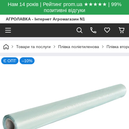
Нам 14 років | Рейтинг prom.ua ★★★★★ | 99%
позитивні відгуки
АГРОЛАВКА - Інтернет Агромагазин N1
Товари та послуги
Плівка поліетиленова
Плівка втор
Є ОПТ
–10%