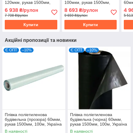
120мкм, рукав 1500мм,
100мкм, рукав 1500мм,
60мк
100м, Україна (10-969)
100м, Україна (10-946)
100м
6 938
8 693
4 9
₴/рулон
₴/рулон
7 708 ₴/рулон
9 659 ₴/рулон
5 513
Купити
Купити
Акційні пропозиції та новинки
Є ОПТ
–10%
Є ОПТ
–10%
Плівка поліетиленова
Плівка поліетиленова
будівельна (прозора) 60мкм,
будівельна (чорна) 60мкм,
рукав 1500мм, 100м, Україна
рукав 1500мм, 100м, Україна
(10-944)
(10-966)
В наявності
В наявності