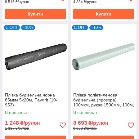
8 515 ₴/рулон
4 884 ₴/рулон
Купити
Купити
Є ОПТ
–10%
Є ОПТ
–10%
Плівка будівельна чорна
Плівка поліетиленова
85мкм 5х20м, Favorit (10-
будівельна (прозора)
953)
100мкм, рукав 1500мм, 100м,
Україна (10-946)
В наявності
В наявності
1 248
8 693
₴/рулон
₴/рулон
1 387 ₴/рулон
9 659 ₴/рулон