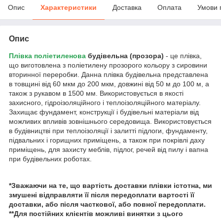
Опис
Характеристики
Доставка
Оплата
Умови 
Опис
Плівка поліетиленова
будівельна (прозора)
- це плівка,
що виготовлена з поліетилену прозорого кольору з сировини
вторинної переробки. Данна плівка будівельна представлена
в товщині від 60 мкм до 200 мкм, довжині від 50 м до 100 м, а
також з рукавом в 1500 мм. Використовується в якості
захисного, гідроізоляційного і теплоізоляційного матеріалу.
Захищає фундамент, конструкції і будівельні матеріали від
можливих впливів зовнішнього середовища. Використовується
в будівництві при теплоізоляції і залитті підлоги, фундаменту,
підвальних і горищних приміщень, а також при покрівлі даху
приміщень, для захисту меблів, підлог, речей від пилу і вапна
при будівельних роботах.
*Зважаючи на те, що вартість доставки плівки істотна, ми
змушені відправляти її після передоплати вартості її
доставки, або після часткової, або повної передоплати.
**Для постійних клієнтів можливі винятки з цього