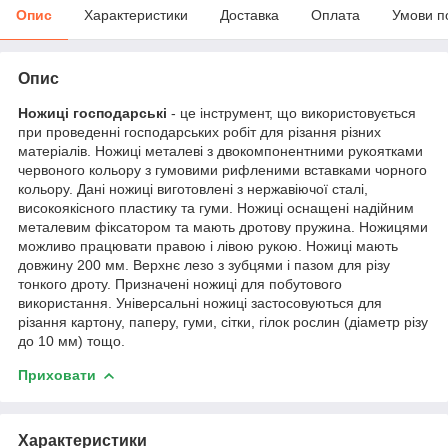
Опис
Характеристики
Доставка
Оплата
Умови п
Опис
Ножиці господарські
- це інструмент, що використовується
при проведенні господарських робіт для різання різних
матеріалів. Ножиці металеві з двокомпонентними рукоятками
червоного кольору з гумовими рифленими вставками чорного
кольору. Дані ножиці виготовлені з нержавіючої сталі,
високоякісного пластику та гуми. Ножиці оснащені надійним
металевим фіксатором та мають дротову пружина. Ножицями
можливо працювати правою і лівою рукою. Ножиці мають
довжину 200 мм. Верхнє лезо з зубцями і пазом для різу
тонкого дроту. Призначені ножиці для побутового
використання. Універсальні ножиці застосовуються для
різання картону, паперу, гуми, сітки, гілок рослин (діаметр різу
до 10 мм) тощо.
Приховати
Характеристики