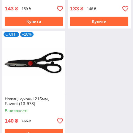
143
133
₴
₴
159 ₴
148 ₴
Купити
Купити
Є ОПТ
–10%
Ножиці кухонні 215мм,
Favorit (13-973)
В наявності
140
₴
155 ₴