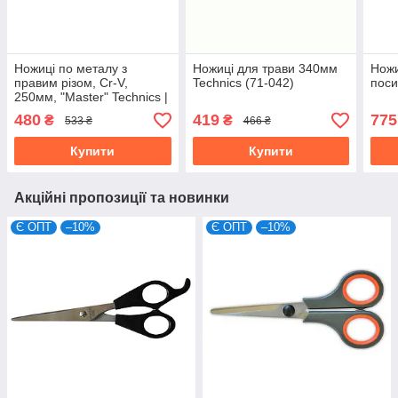
Ножиці по металу з
Ножиці для трави 340мм
Ножи
правим різом, Cr-V,
Technics (71-042)
поси
250мм, "Master" Technics |
45-021
480
419
775
₴
₴
533 ₴
466 ₴
Купити
Купити
Акційні пропозиції та новинки
Є ОПТ
–10%
Є ОПТ
–10%