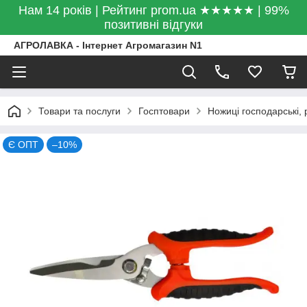
Нам 14 років | Рейтинг prom.ua ★★★★★ | 99%
позитивні відгуки
АГРОЛАВКА - Інтернет Агромагазин N1
Товари та послуги
Госптовари
Ножиці господарські, р
Є ОПТ
–10%