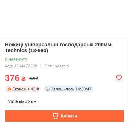
Ножиці універсальні господарські 200мм,
Technics (13-990)
В наявності
Код: 1564472258
Опт і роздріб
376
₴
418 ₴
Економія
42 ₴
Залишилось
14:20:47
306 ₴
від 42 шт.
Купити