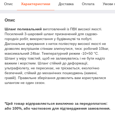
Опис
Характеристики
Доставка
Оплата
Умови 
Опис
Шланг поливальний
виготовлений із ПВХ високої якості.
Посилений 3-шаровий шланг призначений для садово-
городніх робіт, використання у будівництві та побуті.
Діагональне армування з ниток поліестеру високої якості не
дозволяє внутрішнім стінкам злипнутися, тиск: робочий 10bar,
максимальний 24bar. Температурний режим -10+50 °C.
Шланг у міру товстий, щоб не заламуватись і не бути надто
важким і жорстким. Шланг стійкий до деформації,
ультрафіолету, не пересихає, не тріскається, екологічно
безпечний, стійкий до механічних пошкоджень (камені,
гравій). Правильне зберігання дозволить вам користуватися
шлангом не один сезон.
*Цей товар відправляється виключно за передоплатою:
або 100%, або частковою для підтвердження замовлення.