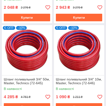
2 048
2 943
₴
₴
2 276 ₴
3 270 ₴
Купити
Купити
Є ОПТ
–10%
Є ОПТ
–10%
Шланг поливальний 3/4" 50м,
Шланг поливальний 3/4" 10м,
Master, Technics (72-645)
Master, Technics (72-646)
В наявності
В наявності
4 285
1 090
₴
₴
4 761 ₴
1 211 ₴