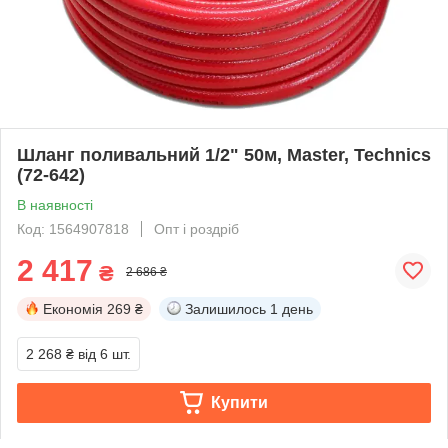
Шланг поливальний 1/2" 50м, Master, Technics
(72-642)
В наявності
Код: 1564907818
Опт і роздріб
2 417
₴
2 686 ₴
Економія
269 ₴
Залишилось
1 день
2 268 ₴
від 6 шт.
Купити