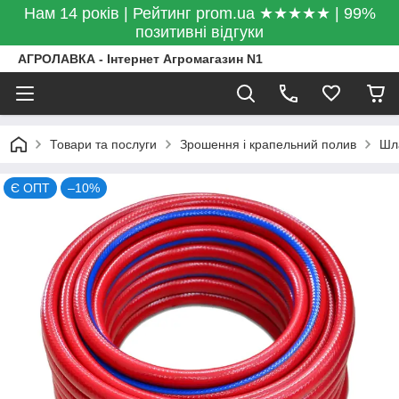
Нам 14 років | Рейтинг prom.ua ★★★★★ | 99%
позитивні відгуки
АГРОЛАВКА - Інтернет Агромагазин N1
Товари та послуги
Зрошення і крапельний полив
Шл
Є ОПТ
–10%