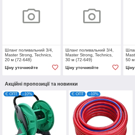
Шланг поливальний 3/4,
Шланг поливальний 3/4,
Шлан
Master Strong, Technics,
Master Strong, Technics,
Mast
20 м (72-648)
30 м (72-649)
50 м
Ціну уточнюйте
Ціну уточнюйте
Цін
Акційні пропозиції та новинки
Є ОПТ
–10%
Є ОПТ
–10%