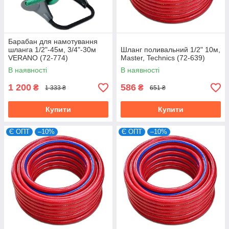
Барабан для намотування
шланга 1/2"-45м, 3/4"-30м
Шланг поливальний 1/2" 10м,
VERANO (72-774)
Master, Technics (72-639)
В наявності
В наявності
1 200
586
₴
₴
1 333 ₴
651 ₴
Купити
Купити
Є ОПТ
–10%
Є ОПТ
–10%