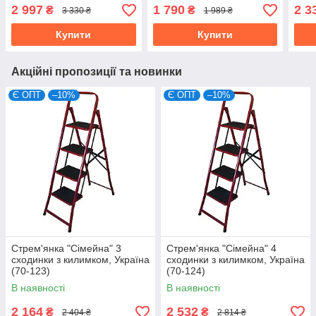
137)
133)
191)
2 997
1 790
2 3
₴
₴
3 330 ₴
1 989 ₴
Купити
Купити
Акційні пропозиції та новинки
Є ОПТ
–10%
Є ОПТ
–10%
Стрем'янка "Сімейна" 3
Стрем'янка "Сімейна" 4
сходинки з килимком, Україна
сходинки з килимком, Україна
(70-123)
(70-124)
В наявності
В наявності
2 164
2 532
₴
₴
2 404 ₴
2 814 ₴