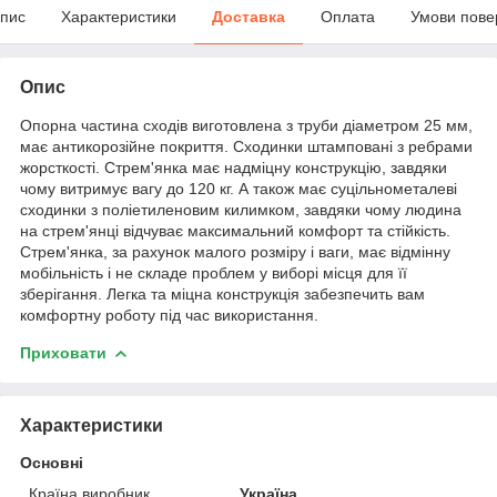
пис
Характеристики
Доставка
Оплата
Умови пове
Опис
Опорна частина сходів виготовлена з труби діаметром 25 мм,
має антикорозійне покриття. Сходинки штамповані з ребрами
жорсткості. Стрем'янка має надміцну конструкцію, завдяки
чому витримує вагу до 120 кг. А також має суцільнометалеві
сходинки з поліетиленовим килимком, завдяки чому людина
на стрем'янці відчуває максимальний комфорт та стійкість.
Стрем'янка, за рахунок малого розміру і ваги, має відмінну
мобільність і не складе проблем у виборі місця для її
зберігання. Легка та міцна конструкція забезпечить вам
комфортну роботу під час використання.
Приховати
Характеристики
Основні
Країна виробник
Україна