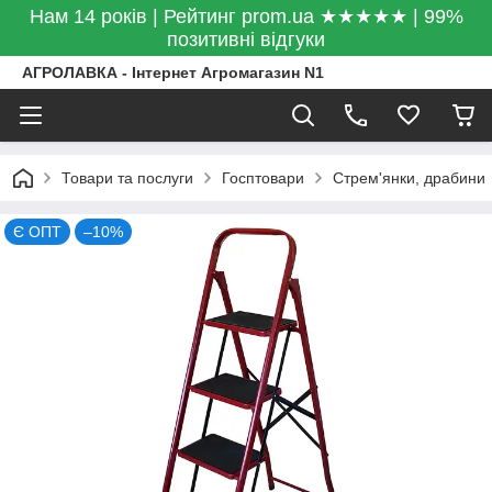
Нам 14 років | Рейтинг prom.ua ★★★★★ | 99%
позитивні відгуки
АГРОЛАВКА - Інтернет Агромагазин N1
Товари та послуги
Госптовари
Стрем'янки, драбини
Є ОПТ
–10%