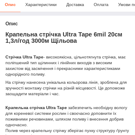
Опис
Характеристики
Доставка
Оплата
Умови п
Опис
Крапельна стрічка Ultra Tape 6mil 20см
1,3л/год 3000м Щільова
Стрічка Ultra Tape
- високоякісна, цільнотягнута стрічка, має
поліпшений тип щілинних і лінійних виходів з високим
захистом від засмічення і прекрасними характеристиками
однорідного поливу.
На стрічку нанесена унікальна кольорова лінія, зроблена для
зручності монтажу стрічки на різній місцевості. Це допоможе
заощадити матеріали і час.
Крапельна стрічка Ultra Tape
забезпечить необхідну вологу
для кореневої системи рослин і своєчасно доповнити їх
поживними речовинами, шляхом поливу і внесення добрив
одночасно.
Полив через крапельну стрічку зберігає пухку структуру ґрунту