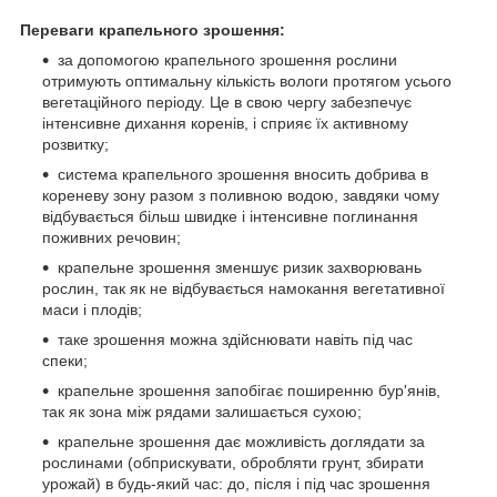
Переваги крапельного зрошення:
за допомогою крапельного зрошення рослини
отримують оптимальну кількість вологи протягом усього
вегетаційного періоду. Це в свою чергу забезпечує
інтенсивне дихання коренів, і сприяє їх активному
розвитку;
система крапельного зрошення вносить добрива в
кореневу зону разом з поливною водою, завдяки чому
відбувається більш швидке і інтенсивне поглинання
поживних речовин;
крапельне зрошення зменшує ризик захворювань
рослин, так як не відбувається намокання вегетативної
маси і плодів;
таке зрошення можна здійснювати навіть під час
спеки;
крапельне зрошення запобігає поширенню бур'янів,
так як зона між рядами залишається сухою;
крапельне зрошення дає можливість доглядати за
рослинами (обприскувати, обробляти грунт, збирати
урожай) в будь-який час: до, після і під час зрошення