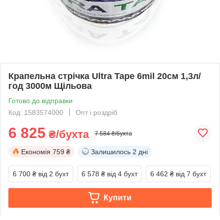
Крапельна стрічка Ultra Tape 6mil 20см 1,3л/
год 3000м Щільова
Готово до відправки
Код: 1583574000
Опт і роздріб
6 825
₴/бухта
7 584 ₴/бухта
Економія
759 ₴
Залишилось
2 дні
6 700 ₴
від 2 бухт
6 578 ₴
від 4 бухт
6 462 ₴
від 7 бухт
Купити