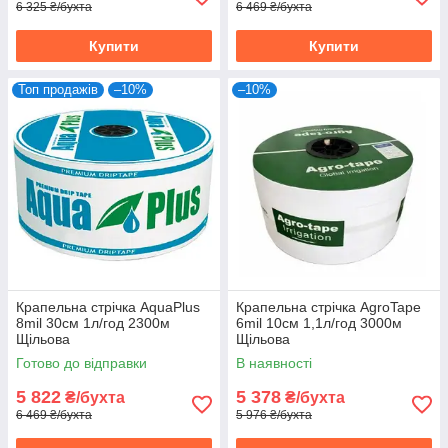
6 325 ₴/бухта
6 469 ₴/бухта
Купити
Купити
Топ продажів
–10%
–10%
Крапельна стрічка AquaPlus
Крапельна стрічка AgroTape
8mil 30см 1л/год 2300м
6mil 10см 1,1л/год 3000м
Щільова
Щільова
Готово до відправки
В наявності
5 822
5 378
₴/бухта
₴/бухта
6 469 ₴/бухта
5 976 ₴/бухта