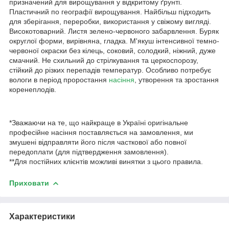
призначений для вирощування у відкритому ґрунті.
Пластичний по географії вирощування. Найбільш підходить
для зберігання, переробки, використання у свіжому вигляді.
Високотоварний. Листя зелено-червоного забарвлення. Буряк
округлої форми, вирівняна, гладка. М'якуш інтенсивної темно-
червоної окраски без кілець, соковий, солодкий, ніжний, дуже
смачний. Не схильний до стрілкування та церкоспорозу,
стійкий до різких перепадів температур. Особливо потребує
вологи в період проростання
насіння
, утворення та зростання
коренеплодів.
*Зважаючи на те, що найкраще в Україні оригінальне
професійне насіння поставляється на замовлення, ми
змушені відправляти його після часткової або повної
передоплати (для підтвердження замовлення).
**Для постійних клієнтів можливі винятки з цього правила.
Приховати
Характеристики