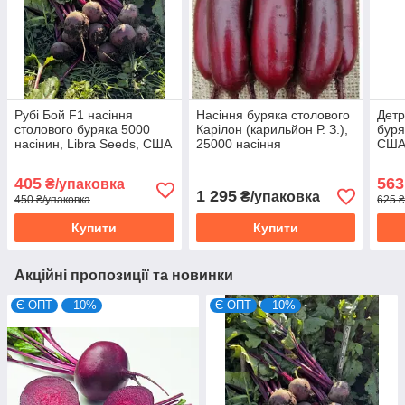
Рубі Бой F1 насіння
Насіння буряка столового
Детр
столового буряка 5000
Карілон (карильйон Р. З.),
буря
насінин, Libra Seeds, США
25000 насіння
СШ
(циліндрична PR), Rijk
Zwaan
405
563
₴/упаковка
1 295
₴/упаковка
450 ₴/упаковка
625 ₴
Купити
Купити
Акційні пропозиції та новинки
Є ОПТ
–10%
Є ОПТ
–10%