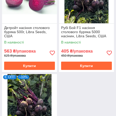
Детройт насіння столового
Рубі Бой F1 насіння
буряка 500г, Libra Seeds,
столового буряка 5000
США
насінин, Libra Seeds, США
В наявності
В наявності
563
405
₴/упаковка
₴/упаковка
625 ₴/упаковка
450 ₴/упаковка
Купити
Купити
Є ОПТ
–10%